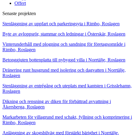
Offert
Senaste projekten
Stenläggning av uppfart och parkeringsyta i Rimbo, Roslagen
Byte av avloppsrör, stammar och ledningar i Österskär, Roslagen
Vinterunderhåll med plogning och sandning för företagsområde i
Rimbo, Roslagen
Betonggjuten bottenplatta till nybyggd villa i Norrtälje, Roslagen
Dränering runt husgrund med isolering och dagvatten i Norrtälje,
Roslagen
Stenläggning av entrégång och uteplats med kantsten i Grisslehamn,
Roslagen
Dikning och rensning av diken för förbättrad avvattning i
Åkersberga, Roslagen
Markarbeten för villagrund med schakt, fyllning och komprimering i
Rimbo, Roslagen
Anläggning av skogsbilväg med förstärkt bärighet i Norrtälje,