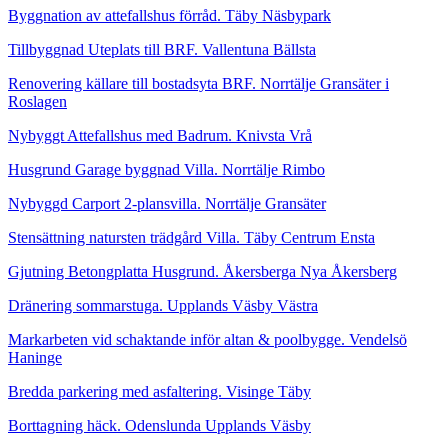
Byggnation av attefallshus förråd. Täby Näsbypark
Tillbyggnad Uteplats till BRF. Vallentuna Bällsta
Renovering källare till bostadsyta BRF. Norrtälje Gransäter i
Roslagen
Nybyggt Attefallshus med Badrum. Knivsta Vrå
Husgrund Garage byggnad Villa. Norrtälje Rimbo
Nybyggd Carport 2-plansvilla. Norrtälje Gransäter
Stensättning natursten trädgård Villa. Täby Centrum Ensta
Gjutning Betongplatta Husgrund. Åkersberga Nya Åkersberg
Dränering sommarstuga. Upplands Väsby Västra
Markarbeten vid schaktande inför altan & poolbygge. Vendelsö
Haninge
Bredda parkering med asfaltering. Visinge Täby
Borttagning häck. Odenslunda Upplands Väsby