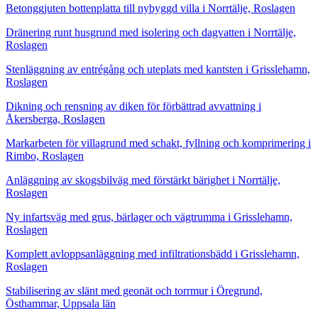
Betonggjuten bottenplatta till nybyggd villa i Norrtälje, Roslagen
Dränering runt husgrund med isolering och dagvatten i Norrtälje,
Roslagen
Stenläggning av entrégång och uteplats med kantsten i Grisslehamn,
Roslagen
Dikning och rensning av diken för förbättrad avvattning i
Åkersberga, Roslagen
Markarbeten för villagrund med schakt, fyllning och komprimering i
Rimbo, Roslagen
Anläggning av skogsbilväg med förstärkt bärighet i Norrtälje,
Roslagen
Ny infartsväg med grus, bärlager och vägtrumma i Grisslehamn,
Roslagen
Komplett avloppsanläggning med infiltrationsbädd i Grisslehamn,
Roslagen
Stabilisering av slänt med geonät och torrmur i Öregrund,
Östhammar, Uppsala län