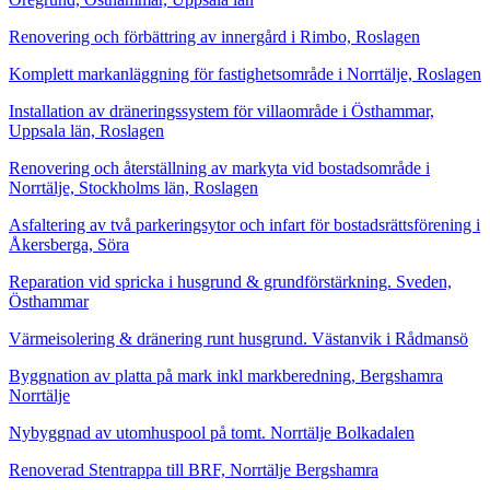
Renovering och förbättring av innergård i Rimbo, Roslagen
Komplett markanläggning för fastighetsområde i Norrtälje, Roslagen
Installation av dräneringssystem för villaområde i Östhammar,
Uppsala län, Roslagen
Renovering och återställning av markyta vid bostadsområde i
Norrtälje, Stockholms län, Roslagen
Asfaltering av två parkeringsytor och infart för bostadsrättsförening i
Åkersberga, Söra
Reparation vid spricka i husgrund & grundförstärkning. Sveden,
Östhammar
Värmeisolering & dränering runt husgrund. Västanvik i Rådmansö
Byggnation av platta på mark inkl markberedning, Bergshamra
Norrtälje
Nybyggnad av utomhuspool på tomt. Norrtälje Bolkadalen
Renoverad Stentrappa till BRF, Norrtälje Bergshamra