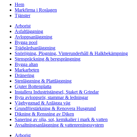
Hem
Markfirma i Roslagen
Tjänster
Arborist
Asfaltläggning
Avloppsanläggning
Bygga pool
Trädgårdsanläggning
Snöröjning, Plogning, Vinterunderhåll & Halkbekämpning
Stenspräckning & bergsprängning
Bygga altan
Markarbeten
Dränering
Stenläggning & Plattläggning
Gjuter Bottenplatta
Installera Industristängsel, Staket & Grindar
Byta avloppsrör, stammar & ledningar
Vägbyggnad & Anlägga väg
Grundförstärkning & Renovera Husgrund
Dikning & Rensning av Diken
Sanering av olja, sot, kemikalier i mark & vatten
Avsaltningsanläggning & vattenreningssystem
Arborist