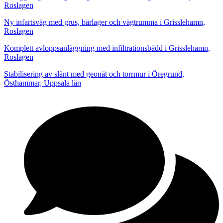
Roslagen
Ny infartsväg med grus, bärlager och vägtrumma i Grisslehamn,
Roslagen
Komplett avloppsanläggning med infiltrationsbädd i Grisslehamn,
Roslagen
Stabilisering av slänt med geonät och torrmur i Öregrund,
Östhammar, Uppsala län