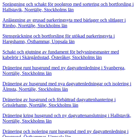
Sprängning och schakt för poolgrop med sortering och bortforsling i
Hallstavik, Norrtälje, Stockholms län
Anläggning av grusad parkeringsyta med bärlager och slitlager i
Rimbo, Norrtälje, Stockholms län
Stenspräckning och bortforsling för utökad parkeringsyta i
Hargshamn, Östhammar, Uppsala län
Schakt och gjutning av fundament för belysningsmaster med
kabelrör i Skärgårdsstad, Österåker, Stockholms län
Dränering runt husgrund med ny dagvattenledning i Svanberga,
Norrtälje, Stockholms län
Dränering av husgrund med nya dagvattenledningar och isolering i
Älmsta, Norrtälje, Stockholms län
Dränering av husgrund och förbättrad dagvattenhantering i
Grisslehamn, Norrtälje, Stockholms län
Dränering kring husgrund och ny dagvattenanslutning i Hallstavik,
Norrtälje, Stockholms län
Dränering och isolering runt husgrund med ny dagvattenledning i
Öregrund, Östhammar, Uppsala län