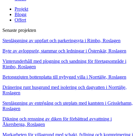
Projekt
Blogg
Offert
Senaste projekten
Stenläggning av uppfart och parkeringsyta i Rimbo, Roslagen
Byte av avloppsrör, stammar och ledningar i Österskär, Roslagen
Vinterunderhåll med plogning och sandning för företagsområde i
Rimbo, Roslagen
Betonggjuten bottenplatta till nybyggd villa i Norrtälje, Roslagen
Dränering runt husgrund med isolering och dagvatten i Norrtälje,
Roslagen
Stenläggning av entrégång och uteplats med kantsten i Grisslehamn,
Roslagen
Dikning och rensning av diken för förbättrad avvattning i
Åkersberga, Roslagen
Markarbeten för villagrund med schakt, fyllning och komprimering i