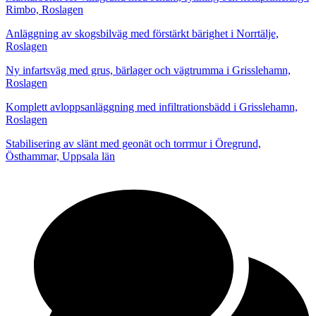
Rimbo, Roslagen
Anläggning av skogsbilväg med förstärkt bärighet i Norrtälje,
Roslagen
Ny infartsväg med grus, bärlager och vägtrumma i Grisslehamn,
Roslagen
Komplett avloppsanläggning med infiltrationsbädd i Grisslehamn,
Roslagen
Stabilisering av slänt med geonät och torrmur i Öregrund,
Östhammar, Uppsala län