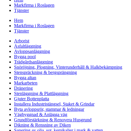
Markfirma i Roslagen
Tjänster
Hem
Markfirma i Roslagen
Tjänster
Arborist
Asfaltläggning
Avloppsanläggning
Bygga pool
Trädgårdsanläggning
Snöröjning, Plogning, Vinterunderhåll & Halkbekämpning
Stenspräckning & bergsprängning
Bygga altan
Markarbeten
Dränering
Stenläggning & Plattläggning
Gjuter Bottenplatta
Installera Industristängsel, Staket & Grindar
Byta avloppsrör, stammar & ledningar
Vägbyggnad & Anlägga väg
Grundförstärkning & Renovera Husgrund
Dikning & Rensning av Diken
Sanering av olja, sot, kemikalier i mark & vatten