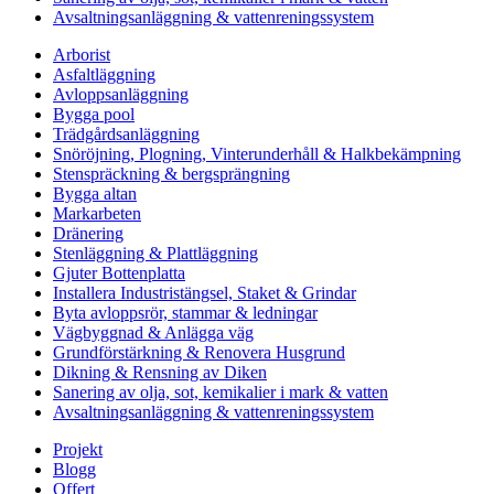
Avsaltningsanläggning & vattenreningssystem
Arborist
Asfaltläggning
Avloppsanläggning
Bygga pool
Trädgårdsanläggning
Snöröjning, Plogning, Vinterunderhåll & Halkbekämpning
Stenspräckning & bergsprängning
Bygga altan
Markarbeten
Dränering
Stenläggning & Plattläggning
Gjuter Bottenplatta
Installera Industristängsel, Staket & Grindar
Byta avloppsrör, stammar & ledningar
Vägbyggnad & Anlägga väg
Grundförstärkning & Renovera Husgrund
Dikning & Rensning av Diken
Sanering av olja, sot, kemikalier i mark & vatten
Avsaltningsanläggning & vattenreningssystem
Projekt
Blogg
Offert