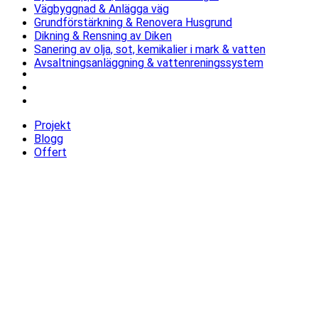
Vägbyggnad & Anlägga väg
Grundförstärkning & Renovera Husgrund
Dikning & Rensning av Diken
Sanering av olja, sot, kemikalier i mark & vatten
Avsaltningsanläggning & vattenreningssystem
Projekt
Blogg
Offert
Projekt
Blogg
Offert
Senaste projekten
Stenläggning av uppfart och parkeringsyta i Rimbo, Roslagen
Byte av avloppsrör, stammar och ledningar i Österskär,
Roslagen
Vinterunderhåll med plogning och sandning för
företagsområde i Rimbo, Roslagen
Betonggjuten bottenplatta till nybyggd villa i Norrtälje,