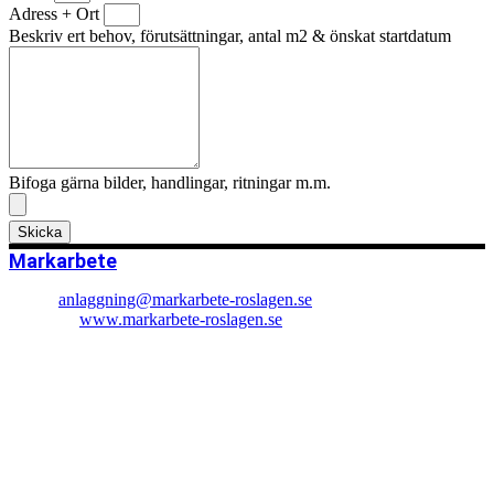
Adress + Ort
Beskriv ert behov, förutsättningar, antal m2 & önskat startdatum
Bifoga gärna bilder, handlingar, ritningar m.m.
Skicka
Markarbete
Email:
anlaggning@markarbete-roslagen.se
Hemsida:
www.markarbete-roslagen.se
Postadress: Granlundsvägen
762 91 Rimbo
Norrtälje kommun, Uppland
Postbox: Box 20
763 21 Hallstavik
Edeboviken, Skeboån