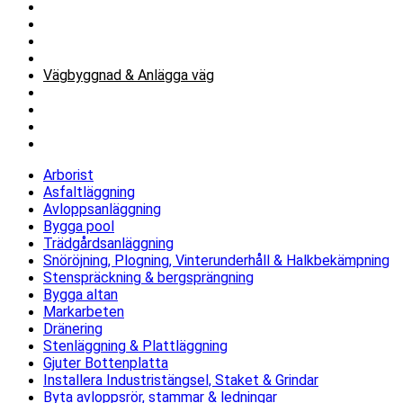
Stenläggning & Plattläggning
Gjuter Bottenplatta
Installera Industristängsel, Staket & Grindar
Byta avloppsrör, stammar & ledningar
Vägbyggnad & Anlägga väg
Grundförstärkning & Renovera Husgrund
Dikning & Rensning av Diken
Sanering av olja, sot, kemikalier i mark & vatten
Avsaltningsanläggning & vattenreningssystem
Arborist
Asfaltläggning
Avloppsanläggning
Bygga pool
Trädgårdsanläggning
Snöröjning, Plogning, Vinterunderhåll & Halkbekämpning
Stenspräckning & bergsprängning
Bygga altan
Markarbeten
Dränering
Stenläggning & Plattläggning
Gjuter Bottenplatta
Installera Industristängsel, Staket & Grindar
Byta avloppsrör, stammar & ledningar