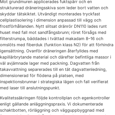
Mot grundmuren applicerades fuktspärr och en
strukturerad dräneringsskiva som leder bort vatten och
skyddar tätskiktet. Utvändigt monterades tryckfast
cellplastisolering i dimension anpassad till vägg och
frostförhållanden. Nytt slitsat dränrör DN110 lades runt
huset med fall mot sandfångsbrunn; röret försågs med
filterstrumpa, bäddades i tvättad makadam 8–16 och
omslöts med fiberduk (funktion klass N2) för att förhindra
igensättning. Ovanför dräneringen återfylldes med
kapillärbrytande material och därefter befintliga massor i
väl avjämnade lager med packning. Dagvatten från
takavvattning separerades till en tät dagvattenledning,
dimensionerad för flödena på platsen, med
inspektionsbrunnar i strategiska lägen och fall verifierat
med laser till anslutningspunkt.
Kvalitetssäkringen följde kontrollplan och egenkontroller
enligt gällande anläggningspraxis. Vi dokumenterade
schaktbotten, rörläggning och vägguppbyggnad med