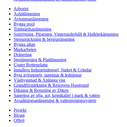
Arborist
Asfaltläggning
Avloppsanläggning
Bygga pool
Trädgårdsanläggning
Snöröjning, Plogning, Vinterunderhåll & Halkbekämpning
Stenspräckning & bergsprängning
Bygga altan
Markarbeten
Dränering
Stenläggning & Plattläggning
Gjuter Bottenplatta
Installera Industristängsel, Staket & Grindar
Byta avloppsrör, stammar & ledningar
Vägbyggnad & Anlägga väg
Grundförstärkning & Renovera Husgrund
Dikning & Rensning av Diken
Sanering av olja, sot, kemikalier i mark & vatten
Avsaltningsanläggning & vattenreningssystem
Projekt
Blogg
Offert