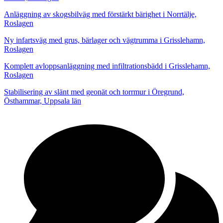
Anläggning av skogsbilväg med förstärkt bärighet i Norrtälje,
Roslagen
Ny infartsväg med grus, bärlager och vägtrumma i Grisslehamn,
Roslagen
Komplett avloppsanläggning med infiltrationsbädd i Grisslehamn,
Roslagen
Stabilisering av slänt med geonät och torrmur i Öregrund,
Östhammar, Uppsala län