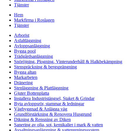
Tjänster
Hem
Markfirma i Roslagen
Tjänster
Arborist
Asfaltläggning
Avloppsanläggning
Bygga pool
Trädgårdsanläggning
Snöröjning, Plogning, Vinterunderhåll & Halkbekämpning
Stenspräckning & bergsprängning
Bygga altan
Markarbeten
Dränering
Stenläggning & Plattläggning
Gjuter Bottenplatta
Installera Industristängsel, Staket & Grindar
Byta avloppsrör, stammar & ledningar
Vägbyggnad & Anlägga väg
Grundförstärkning & Renovera Husgrund
Dikning & Rensning av Diken
Sanering av olja, sot, kemikalier i mark & vatten
Avsaltningsanläggning & vattenreningssystem