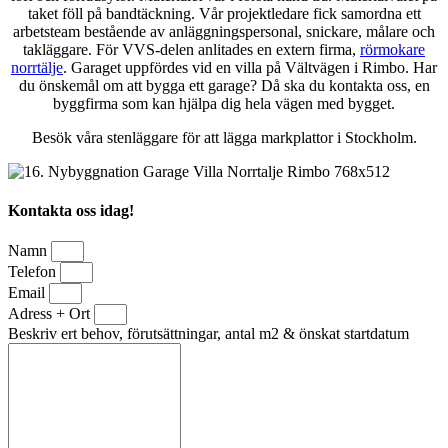
taket föll på bandtäckning. Vår projektledare fick samordna ett
arbetsteam bestående av anläggningspersonal, snickare, målare och
takläggare. För VVS-delen anlitades en extern firma,
rörmokare
norrtälje
. Garaget uppfördes vid en villa på Vältvägen i Rimbo. Har
du önskemål om att bygga ett garage? Då ska du kontakta oss, en
byggfirma som kan hjälpa dig hela vägen med bygget.
Besök våra stenläggare för att lägga markplattor i Stockholm.
Kontakta oss idag!
Namn
Telefon
Email
Adress + Ort
Beskriv ert behov, förutsättningar, antal m2 & önskat startdatum