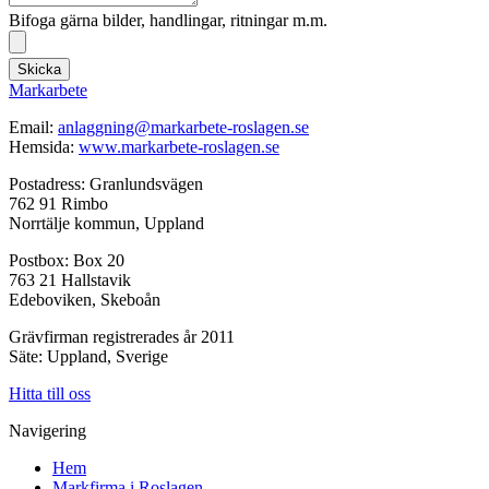
Bifoga gärna bilder, handlingar, ritningar m.m.
Skicka
Markarbete
Email:
anlaggning@markarbete-roslagen.se
Hemsida:
www.markarbete-roslagen.se
Postadress: Granlundsvägen
762 91 Rimbo
Norrtälje kommun, Uppland
Postbox: Box 20
763 21 Hallstavik
Edeboviken, Skeboån
Grävfirman registrerades år 2011
Säte: Uppland, Sverige
Hitta till oss
Navigering
Hem
Markfirma i Roslagen