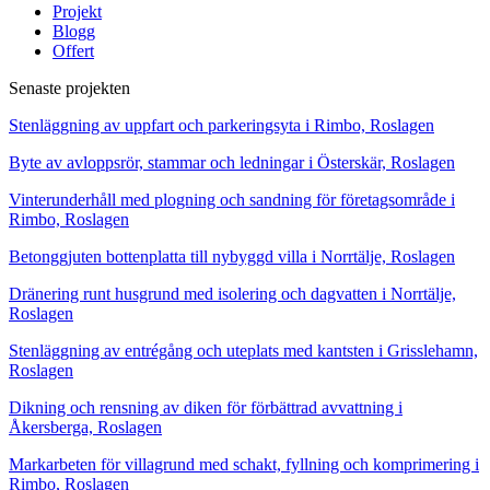
Projekt
Blogg
Offert
Senaste projekten
Stenläggning av uppfart och parkeringsyta i Rimbo, Roslagen
Byte av avloppsrör, stammar och ledningar i Österskär, Roslagen
Vinterunderhåll med plogning och sandning för företagsområde i
Rimbo, Roslagen
Betonggjuten bottenplatta till nybyggd villa i Norrtälje, Roslagen
Dränering runt husgrund med isolering och dagvatten i Norrtälje,
Roslagen
Stenläggning av entrégång och uteplats med kantsten i Grisslehamn,
Roslagen
Dikning och rensning av diken för förbättrad avvattning i
Åkersberga, Roslagen
Markarbeten för villagrund med schakt, fyllning och komprimering i
Rimbo, Roslagen