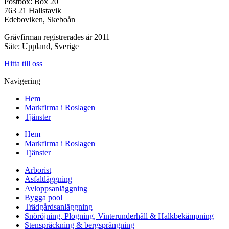
Postbox: Box 20
763 21 Hallstavik
Edeboviken, Skeboån
Grävfirman registrerades år 2011
Säte: Uppland, Sverige
Hitta till oss
Navigering
Hem
Markfirma i Roslagen
Tjänster
Hem
Markfirma i Roslagen
Tjänster
Arborist
Asfaltläggning
Avloppsanläggning
Bygga pool
Trädgårdsanläggning
Snöröjning, Plogning, Vinterunderhåll & Halkbekämpning
Stenspräckning & bergsprängning