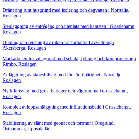
Dränering runt husgrund med isolering och dagvatten i Norrtälje,
Roslagen
Stenläggning av entrégång och uteplats med kantsten i Grisslehamn,
Roslagen
Dikning och rensning av diken för förbättrad avvattning i
Åkersberga, Roslagen
Markarbeten för villagrund med schakt, fyllning och komprimering i
Rimbo, Roslagen
Anläggning av skogsbilväg med förstärkt bärighet i Norrtälje,
Roslagen
Ny infartsväg med grus, bärlager och vägtrumma i Grisslehamn,
Roslagen
Komplett avloppsanläggning med infiltrationsbädd i Grisslehamn,
Roslagen
Stabilisering av slänt med geonät och torrmur i Öregrund,
Östhammar, Uppsala län