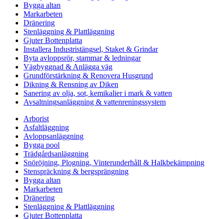
Bygga altan
Markarbeten
Dränering
Stenläggning & Plattläggning
Gjuter Bottenplatta
Installera Industristängsel, Staket & Grindar
Byta avloppsrör, stammar & ledningar
Vägbyggnad & Anlägga väg
Grundförstärkning & Renovera Husgrund
Dikning & Rensning av Diken
Sanering av olja, sot, kemikalier i mark & vatten
Avsaltningsanläggning & vattenreningssystem
Arborist
Asfaltläggning
Avloppsanläggning
Bygga pool
Trädgårdsanläggning
Snöröjning, Plogning, Vinterunderhåll & Halkbekämpning
Stenspräckning & bergsprängning
Bygga altan
Markarbeten
Dränering
Stenläggning & Plattläggning
Gjuter Bottenplatta