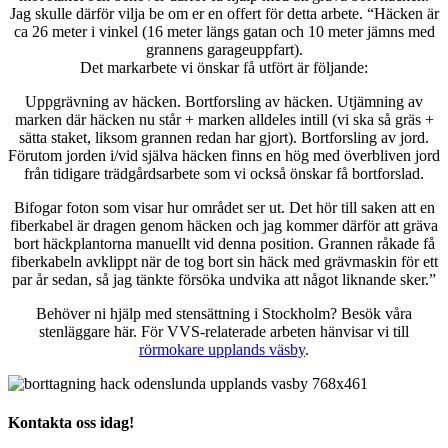
Jag skulle därför vilja be om er en offert för detta arbete. “Häcken är
ca 26 meter i vinkel (16 meter längs gatan och 10 meter jämns med
grannens garageuppfart).
Det markarbete vi önskar få utfört är följande:
Uppgrävning av häcken. Bortforsling av häcken. Utjämning av
marken där häcken nu står + marken alldeles intill (vi ska så gräs +
sätta staket, liksom grannen redan har gjort). Bortforsling av jord.
Förutom jorden i/vid själva häcken finns en hög med överbliven jord
från tidigare trädgårdsarbete som vi också önskar få bortforslad.
Bifogar foton som visar hur området ser ut. Det hör till saken att en
fiberkabel är dragen genom häcken och jag kommer därför att gräva
bort häckplantorna manuellt vid denna position. Grannen råkade få
fiberkabeln avklippt när de tog bort sin häck med grävmaskin för ett
par år sedan, så jag tänkte försöka undvika att något liknande sker.”
Behöver ni hjälp med stensättning i Stockholm? Besök våra
stenläggare här. För VVS-relaterade arbeten hänvisar vi till
rörmokare upplands väsby
.
Kontakta oss idag!