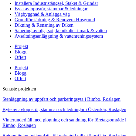
Installera Industristängsel, Staket & Grindar
Byta avloppsrör, stammar & ledningar
Vägbyggnad & Anlägga väg
Grundförstärkning & Renovera Husgrund
Dikning & Rensning av Diken
Sanering av olja, sot, kemikalier i mark & vatten
Avsaltningsanläggning & vattenreningssystem
Projekt
Blogg
Offert
Projekt
Blogg
Offert
Senaste projekten
Stenläggning av uppfart och parkeringsyta i Rimbo, Roslagen
Byte av avloppsrör, stammar och ledningar i Österskär, Roslagen
Vinterunderhåll med plogning och sandning för företagsområde i
Rimbo, Roslagen
Betonggjuten bottenplatta till nybyggd villa i Norrtälje, Roslagen