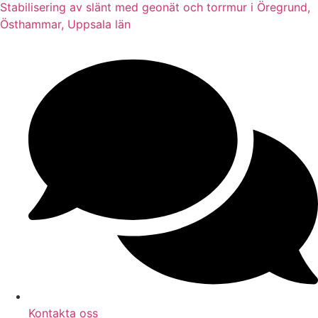
Stabilisering av slänt med geonät och torrmur i Öregrund,
Östhammar, Uppsala län
Kontakta oss