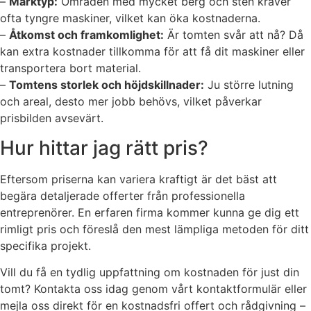
–
Marktyp:
Områden med mycket berg och sten kräver
ofta tyngre maskiner, vilket kan öka kostnaderna.
–
Åtkomst och framkomlighet:
Är tomten svår att nå? Då
kan extra kostnader tillkomma för att få dit maskiner eller
transportera bort material.
–
Tomtens storlek och höjdskillnader:
Ju större lutning
och areal, desto mer jobb behövs, vilket påverkar
prisbilden avsevärt.
Hur hittar jag rätt pris?
Eftersom priserna kan variera kraftigt är det bäst att
begära detaljerade offerter från professionella
entreprenörer. En erfaren firma kommer kunna ge dig ett
rimligt pris och föreslå den mest lämpliga metoden för ditt
specifika projekt.
Vill du få en tydlig uppfattning om kostnaden för just din
tomt? Kontakta oss idag genom vårt kontaktformulär eller
mejla oss direkt för en kostnadsfri offert och rådgivning –