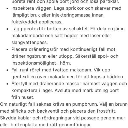
Borsta rent och spola bort jord och lösa partiklar.
Inspektera väggen. Laga sprickor och skarvar med
lämpligt bruk eller injekteringsmassa innan
fuktskyddet appliceras.
Lägg geotextil i botten av schaktet. Fördela en jämn
makadambädd och sätt höjder med laser eller
slangvattenpass.
Placera dräneringsrör med kontinuerligt fall mot
dräneringsbrunn eller utlopp. Säkerställ spol- och
inspektionsmöjlighet i hörn.
Fyll runt röret med tvättad makadam. Vik upp
geotextilen över makadamen för att kapsla bädden.
Återfyll med dränerande massor närmast väggen och
kompaktera i lager. Avsluta med marklutning bort
från huset.
Om naturligt fall saknas krävs en pumpbrunn. Välj en brunn
med silficka och backventil och placera den frostfritt.
Skydda kablar och rördragningar vid passage genom mur
eller bottenplatta med rätt genomföringar.