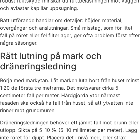
robust fuktskydd minskar du fuktbelastningen mot väggen
och avlastar kapillär uppsugning.
Rätt utförande handlar om detaljer: höjder, material,
övergångar och anslutningar. Små misstag, som för litet
fall på röret eller fel filterlager, ger ofta problem först efter
några säsonger.
Rätt lutning på mark och
dräneringsledning
Börja med markytan. Låt marken luta bort från huset minst
1:20 de första tre metrarna. Det motsvarar cirka 5
centimeter fall per meter. Hårdgjorda ytor närmast
fasaden ska också ha fall från huset, så att ytvatten inte
rinner mot grundmuren.
Dräneringsledningen behöver ett jämnt fall mot brunn eller
utlopp. Sikta på 5–10 ‰ (5–10 millimeter per meter). Lägg
inte röret för djupt. Placera det i nivå med, eller strax