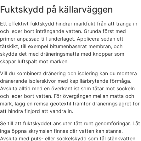
Fuktskydd på källarväggen
Ett effektivt fuktskydd hindrar markfukt från att tränga in
och leder bort inträngande vatten. Grunda först med
primer anpassad till underlaget. Applicera sedan ett
tätskikt, till exempel bitumenbaserat membran, och
skydda det med dräneringsmatta med knoppar som
skapar luftspalt mot marken.
Vill du kombinera dränering och isolering kan du montera
dränerande isolerskivor med kapillärbrytande förmåga.
Avsluta alltid med en överkantlist som tätar mot sockeln
och leder bort vatten. För övergången mellan matta och
mark, lägg en remsa geotextil framför dräneringslagret för
att hindra finjord att vandra in.
Se till att fuktskyddet ansluter tätt runt genomföringar. Låt
inga öppna skrymslen finnas där vatten kan stanna.
Avsluta med puts- eller sockelskydd som tål stänkvatten