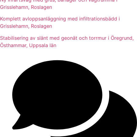
Grisslehamn, Roslagen
Komplett avloppsanläggning med infiltrationsbädd i
Grisslehamn, Roslagen
Stabilisering av slänt med geonät och torrmur i Öregrund,
Östhammar, Uppsala län