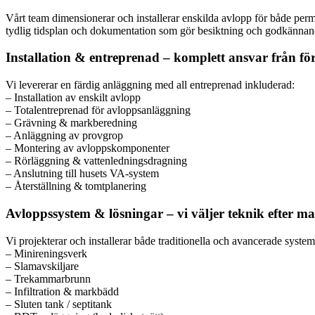
Vårt team dimensionerar och installerar enskilda avlopp för både perma
tydlig tidsplan och dokumentation som gör besiktning och godkännand
Installation & entreprenad – komplett ansvar från förs
Vi levererar en färdig anläggning med all entreprenad inkluderad:
– Installation av enskilt avlopp
– Totalentreprenad för avloppsanläggning
– Grävning & markberedning
– Anläggning av provgrop
– Montering av avloppskomponenter
– Rörläggning & vattenledningsdragning
– Anslutning till husets VA-system
– Återställning & tomtplanering
Avloppssystem & lösningar – vi väljer teknik efter m
Vi projekterar och installerar både traditionella och avancerade system
– Minireningsverk
– Slamavskiljare
– Trekammarbrunn
– Infiltration & markbädd
– Sluten tank / septitank