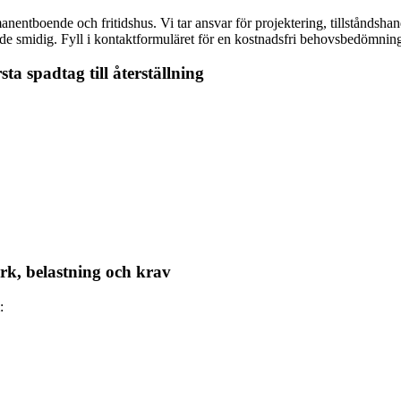
nentboende och fritidshus. Vi tar ansvar för projektering, tillståndshand
e smidig. Fyll i kontaktformuläret för en kostnadsfri behovsbedömning
ta spadtag till återställning
ark, belastning och krav
: