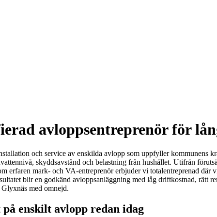
fierad avloppsentreprenör för lån
 installation och service av enskilda avlopp som uppfyller kommunens k
tennivå, skyddsavstånd och belastning från hushållet. Utifrån förutsät
. Som erfaren mark- och VA‑entreprenör erbjuder vi totalentreprenad där 
ultatet blir en godkänd avloppsanläggning med låg driftkostnad, rätt r
 i Glyxnäs med omnejd.
t på enskilt avlopp redan idag