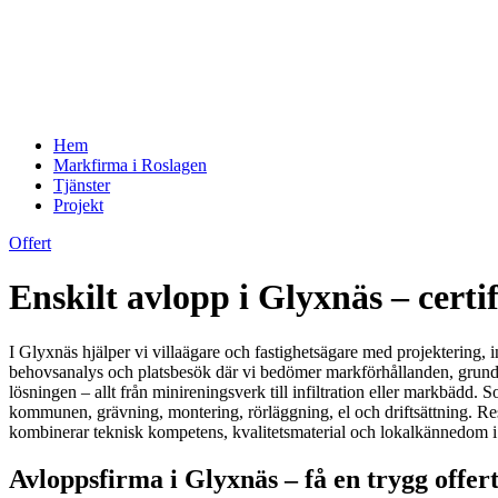
Hem
Markfirma i Roslagen
Tjänster
Projekt
Offert
Enskilt avlopp i Glyxnäs – certi
I Glyxnäs hjälper vi villaägare och fastighetsägare med projektering,
behovsanalys och platsbesök där vi bedömer markförhållanden, grundvat
lösningen – allt från minireningsverk till infiltration eller markbädd
kommunen, grävning, montering, rörläggning, el och driftsättning. Res
kombinerar teknisk kompetens, kvalitetsmaterial och lokalkännedom
Avloppsfirma i Glyxnäs – få en trygg offer