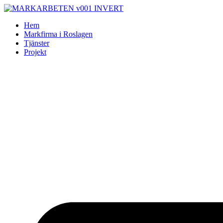
Skip
to
Hem
content
Markfirma i Roslagen
Tjänster
Projekt