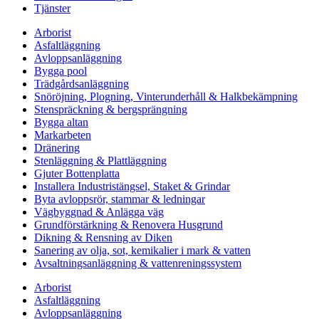
Tjänster
Arborist
Asfaltläggning
Avloppsanläggning
Bygga pool
Trädgårdsanläggning
Snöröjning, Plogning, Vinterunderhåll & Halkbekämpning
Stenspräckning & bergsprängning
Bygga altan
Markarbeten
Dränering
Stenläggning & Plattläggning
Gjuter Bottenplatta
Installera Industristängsel, Staket & Grindar
Byta avloppsrör, stammar & ledningar
Vägbyggnad & Anlägga väg
Grundförstärkning & Renovera Husgrund
Dikning & Rensning av Diken
Sanering av olja, sot, kemikalier i mark & vatten
Avsaltningsanläggning & vattenreningssystem
Arborist
Asfaltläggning
Avloppsanläggning