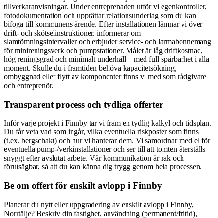
tillverkaranvisningar. Under entreprenaden utför vi egenkontroller,
fotodokumentation och upprättar relationsunderlag som du kan
bifoga till kommunens ärende. Efter installationen lämnar vi över
drift- och skötselinstruktioner, informerar om
slamtömningsintervaller och erbjuder service- och larmabonnemang
för minireningsverk och pumpstationer. Målet är låg driftkostnad,
hög reningsgrad och minimalt underhåll – med full spårbarhet i alla
moment. Skulle du i framtiden behöva kapacitetsökning,
ombyggnad eller flytt av komponenter finns vi med som rådgivare
och entreprenör.
Transparent process och tydliga offerter
Inför varje projekt i Finnby tar vi fram en tydlig kalkyl och tidsplan.
Du får veta vad som ingår, vilka eventuella riskposter som finns
(t.ex. bergschakt) och hur vi hanterar dem. Vi samordnar med el för
eventuella pump-/verkinstallationer och ser till att tomten återställs
snyggt efter avslutat arbete. Vår kommunikation är rak och
förutsägbar, så att du kan känna dig trygg genom hela processen.
Be om offert för enskilt avlopp i Finnby
Planerar du nytt eller uppgradering av enskilt avlopp i Finnby,
Norrtälje? Beskriv din fastighet, användning (permanent/fritid),