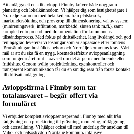
Att anlägga ett enskilt avlopp i Finnby kräver både noggrann
planering och lokalkännedom. Vi hjälper dig som fastighetsägare i
Norrtälje kommun med hela kedjan: från platsbesök,
markundersökning och provgrop till dimensionering, val av system
(minireningsverk, infiltration, markbädd, sluten tank m.fl.), samt
komplett entreprenad med dokumentation för kommunens
tillståndsprocess. Med fokus på driftsäkerhet, lång livslängd och god
reningsgrad levererar vi lösningar som är anpassade efter tomtens
förutsättningar, hushållets behov och Norrtälje kommuns krav. Vårt
mål är att du ska få en trygg, kostnadseffektiv avloppsanläggning
som fungerar året runt – oavsett om det är permanentboende eller
fritidshus. Genom tydlig projektledning, egenkontroller och
transparent kommunikation får du en smidig resa från första kontakt
till driftsatt anläggning.
Avloppsfirma i Finnby som tar
totalansvaret – begär offert via
formuläret
Vi erbjuder komplett avloppsentreprenad i Finnby med allt från
rådgivning och projektering till grävning, montering, rörläggning
och återställning. Vi hjälper också till med underlag för ansökan till
Miljö- och hälsoskydd i Norrtälje kommun, inklusive