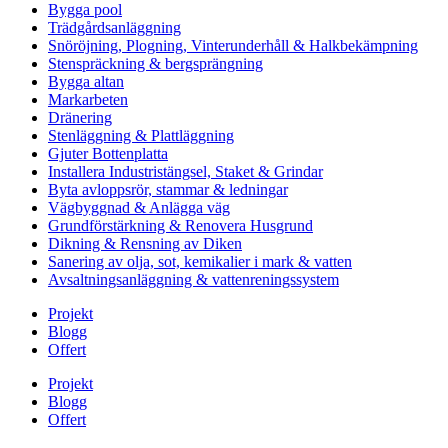
Bygga pool
Trädgårdsanläggning
Snöröjning, Plogning, Vinterunderhåll & Halkbekämpning
Stenspräckning & bergsprängning
Bygga altan
Markarbeten
Dränering
Stenläggning & Plattläggning
Gjuter Bottenplatta
Installera Industristängsel, Staket & Grindar
Byta avloppsrör, stammar & ledningar
Vägbyggnad & Anlägga väg
Grundförstärkning & Renovera Husgrund
Dikning & Rensning av Diken
Sanering av olja, sot, kemikalier i mark & vatten
Avsaltningsanläggning & vattenreningssystem
Projekt
Blogg
Offert
Projekt
Blogg
Offert