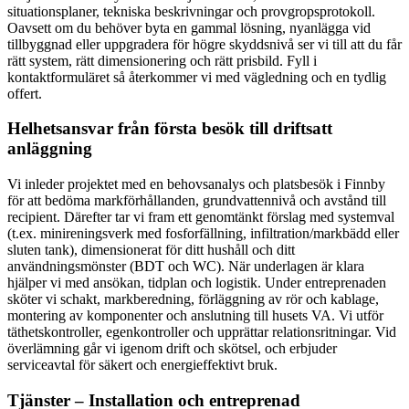
situationsplaner, tekniska beskrivningar och provgropsprotokoll.
Oavsett om du behöver byta en gammal lösning, nyanlägga vid
tillbyggnad eller uppgradera för högre skyddsnivå ser vi till att du får
rätt system, rätt dimensionering och rätt prisbild. Fyll i
kontaktformuläret så återkommer vi med vägledning och en tydlig
offert.
Helhetsansvar från första besök till driftsatt
anläggning
Vi inleder projektet med en behovsanalys och platsbesök i Finnby
för att bedöma markförhållanden, grundvattennivå och avstånd till
recipient. Därefter tar vi fram ett genomtänkt förslag med systemval
(t.ex. minireningsverk med fosforfällning, infiltration/markbädd eller
sluten tank), dimensionerat för ditt hushåll och ditt
användningsmönster (BDT och WC). När underlagen är klara
hjälper vi med ansökan, tidplan och logistik. Under entreprenaden
sköter vi schakt, markberedning, förläggning av rör och kablage,
montering av komponenter och anslutning till husets VA. Vi utför
täthetskontroller, egenkontroller och upprättar relationsritningar. Vid
överlämning går vi igenom drift och skötsel, och erbjuder
serviceavtal för säkert och energieffektivt bruk.
Tjänster – Installation och entreprenad