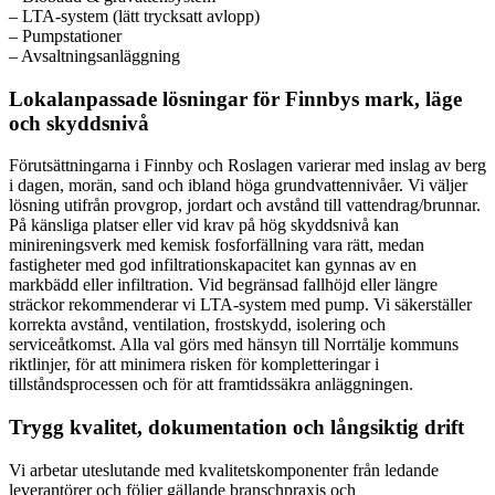
– LTA-system (lätt trycksatt avlopp)
– Pumpstationer
– Avsaltningsanläggning
Lokalanpassade lösningar för Finnbys mark, läge
och skyddsnivå
Förutsättningarna i Finnby och Roslagen varierar med inslag av berg
i dagen, morän, sand och ibland höga grundvattennivåer. Vi väljer
lösning utifrån provgrop, jordart och avstånd till vattendrag/brunnar.
På känsliga platser eller vid krav på hög skyddsnivå kan
minireningsverk med kemisk fosforfällning vara rätt, medan
fastigheter med god infiltrationskapacitet kan gynnas av en
markbädd eller infiltration. Vid begränsad fallhöjd eller längre
sträckor rekommenderar vi LTA-system med pump. Vi säkerställer
korrekta avstånd, ventilation, frostskydd, isolering och
serviceåtkomst. Alla val görs med hänsyn till Norrtälje kommuns
riktlinjer, för att minimera risken för kompletteringar i
tillståndsprocessen och för att framtidssäkra anläggningen.
Trygg kvalitet, dokumentation och långsiktig drift
Vi arbetar uteslutande med kvalitetskomponenter från ledande
leverantörer och följer gällande branschpraxis och