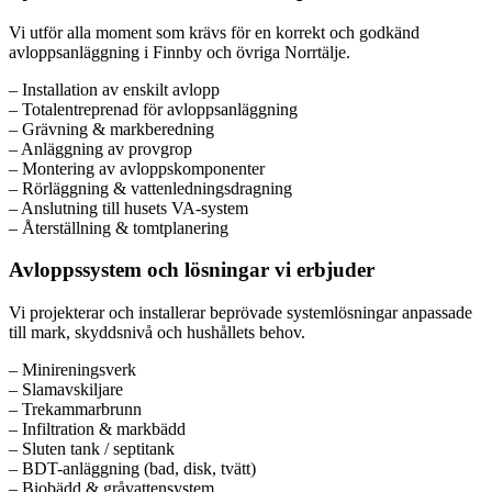
Vi utför alla moment som krävs för en korrekt och godkänd
avloppsanläggning i Finnby och övriga Norrtälje.
– Installation av enskilt avlopp
– Totalentreprenad för avloppsanläggning
– Grävning & markberedning
– Anläggning av provgrop
– Montering av avloppskomponenter
– Rörläggning & vattenledningsdragning
– Anslutning till husets VA-system
– Återställning & tomtplanering
Avloppssystem och lösningar vi erbjuder
Vi projekterar och installerar beprövade systemlösningar anpassade
till mark, skyddsnivå och hushållets behov.
– Minireningsverk
– Slamavskiljare
– Trekammarbrunn
– Infiltration & markbädd
– Sluten tank / septitank
– BDT-anläggning (bad, disk, tvätt)
– Biobädd & gråvattensystem