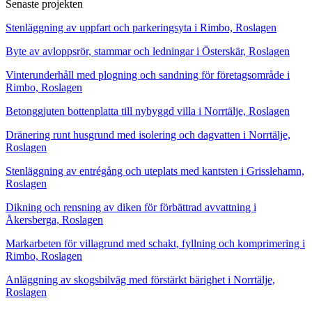
Senaste projekten
Stenläggning av uppfart och parkeringsyta i Rimbo, Roslagen
Byte av avloppsrör, stammar och ledningar i Österskär, Roslagen
Vinterunderhåll med plogning och sandning för företagsområde i
Rimbo, Roslagen
Betonggjuten bottenplatta till nybyggd villa i Norrtälje, Roslagen
Dränering runt husgrund med isolering och dagvatten i Norrtälje,
Roslagen
Stenläggning av entrégång och uteplats med kantsten i Grisslehamn,
Roslagen
Dikning och rensning av diken för förbättrad avvattning i
Åkersberga, Roslagen
Markarbeten för villagrund med schakt, fyllning och komprimering i
Rimbo, Roslagen
Anläggning av skogsbilväg med förstärkt bärighet i Norrtälje,
Roslagen