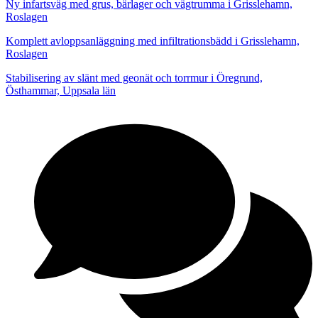
Ny infartsväg med grus, bärlager och vägtrumma i Grisslehamn,
Roslagen
Komplett avloppsanläggning med infiltrationsbädd i Grisslehamn,
Roslagen
Stabilisering av slänt med geonät och torrmur i Öregrund,
Östhammar, Uppsala län