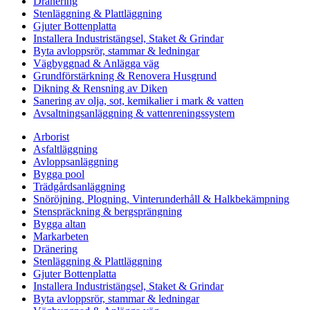
Dränering
Stenläggning & Plattläggning
Gjuter Bottenplatta
Installera Industristängsel, Staket & Grindar
Byta avloppsrör, stammar & ledningar
Vägbyggnad & Anlägga väg
Grundförstärkning & Renovera Husgrund
Dikning & Rensning av Diken
Sanering av olja, sot, kemikalier i mark & vatten
Avsaltningsanläggning & vattenreningssystem
Arborist
Asfaltläggning
Avloppsanläggning
Bygga pool
Trädgårdsanläggning
Snöröjning, Plogning, Vinterunderhåll & Halkbekämpning
Stenspräckning & bergsprängning
Bygga altan
Markarbeten
Dränering
Stenläggning & Plattläggning
Gjuter Bottenplatta
Installera Industristängsel, Staket & Grindar
Byta avloppsrör, stammar & ledningar