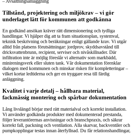
– Avsaltningsanläggning
Tillstånd, projektering och miljökrav – vi gör
underlaget lätt för kommunen att godkänna
En godkänd ansökan kräver rätt dimensionering och tydliga
handlingar. Vi hjälper dig att ta fram situationsplan, systemval,
teknisk beskrivning och beräkningar enligt gällande krav. Vi utgår
alltid från platsens förutsättningar: jordprov, skyddsavstånd till
dricksvattenbrunn, recipient, serviser och nivåskillnader. Där
infiltration inte är möjlig föreslår vi alternativ som markbädd,
minireningsverk eller sluten tank. Vår dokumentation förenklar
dialogen med kommunen och minskar risken för kompletteringar –
vilket kortar ledtiderna och ger en tryggare resa till färdig
anläggning.
Kvalitet i varje detalj – hållbara material,
fackmässig montering och spårbar dokumentation
Lång livslängd börjar med rätt materialval och korrekt installation.
Vi använder godkända produkter med dokumenterad prestanda,
följer leverantörernas anvisningar och branschpraxis, och säkrar
korrekt fall, packning och ventilation. Alla skarvar, backventiler och
pumpkopplingar testas innan återfyllnad. Du får relationshandlingar,