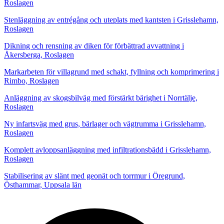
Roslagen
Stenläggning av entrégång och uteplats med kantsten i Grisslehamn,
Roslagen
Dikning och rensning av diken för förbättrad avvattning i
Åkersberga, Roslagen
Markarbeten för villagrund med schakt, fyllning och komprimering i
Rimbo, Roslagen
Anläggning av skogsbilväg med förstärkt bärighet i Norrtälje,
Roslagen
Ny infartsväg med grus, bärlager och vägtrumma i Grisslehamn,
Roslagen
Komplett avloppsanläggning med infiltrationsbädd i Grisslehamn,
Roslagen
Stabilisering av slänt med geonät och torrmur i Öregrund,
Östhammar, Uppsala län