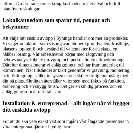
utförd. Du får transparens kring kostnader, materialval och drift –
utan överraskningar.
Lokalkännedom som sparar tid, pengar och
bekymmer
Att välja rätt enskilt avlopp i Syninge handlar om mer än produkter.
Vi väger in faktorer som säsongsvariationer i grundvatten, frostlinje,
platsens topografi och avstånd till vattentäkter för att skapa en
hållbar lösning. Vår arbetsmetod börjar med rådgivning och
behovsanalys, följt av provgrop och perkolation/markbedömning.
Därefter dimensionerar vi anläggningen och tar fram underlag till
kommunen. När tillståndet är klart genomför vi grävning, montering
och rördragning, ställer in systemet och sköter driftgenomgång med
dig på plats. Slutligen återställer vi tomten med fokus på funktion,
dränering och en snygg finish. Det ger en smidig process och en
anläggning som är rätt från start.
Installation & entreprenad – allt ingår när vi bygger
ditt enskilda avlopp
För att du ska veta exakt vad som ingår i vårt åtagande presenterar vi
våra entreprenadtjänster i tydlig form: