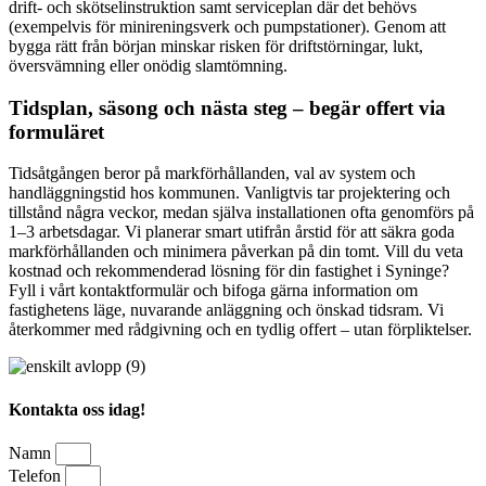
drift- och skötselinstruktion samt serviceplan där det behövs
(exempelvis för minireningsverk och pumpstationer). Genom att
bygga rätt från början minskar risken för driftstörningar, lukt,
översvämning eller onödig slamtömning.
Tidsplan, säsong och nästa steg – begär offert via
formuläret
Tidsåtgången beror på markförhållanden, val av system och
handläggningstid hos kommunen. Vanligtvis tar projektering och
tillstånd några veckor, medan själva installationen ofta genomförs på
1–3 arbetsdagar. Vi planerar smart utifrån årstid för att säkra goda
markförhållanden och minimera påverkan på din tomt. Vill du veta
kostnad och rekommenderad lösning för din fastighet i Syninge?
Fyll i vårt kontaktformulär och bifoga gärna information om
fastighetens läge, nuvarande anläggning och önskad tidsram. Vi
återkommer med rådgivning och en tydlig offert – utan förpliktelser.
Kontakta oss idag!
Namn
Telefon