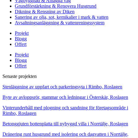
Vägbyggnad & Anlägga väg
Grundförstärkning & Renovera Husgrund
Dikning & Rensning av Diken
Sanering av olja, sot, kemikalier i mark & vatten
Avsaltningsanläggning & vattenreningssystem
Projekt
Blogg
Offert
Projekt
Blogg
Offert
Senaste projekten
Stenläggning av uppfart och parkeringsyta i Rimbo, Roslagen
Byte av avloppsrör, stammar och ledningar i Österskär, Roslagen
Vinterunderhåll med plogning och sandning för företagsområde i
Rimbo, Roslagen
Betonggjuten bottenplatta till nybyggd villa i Norrtälje, Roslagen
Dränering runt husgrund med isolering och dagvatten i Norrtälje,