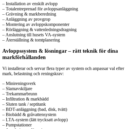
– Installation av enskilt avlopp
– Totalentreprenad för avloppsanläggning
– Grävning & markberedning
– Anläggning av provgrop
– Montering av avloppskomponenter
– Rörläggning & vattenledningsdragning
– Anslutning till husets VA-system
– Återställning & tomtplanering
Avloppssystem & lösningar – rätt teknik för dina
markförhållanden
Vi installerar och servar flera typer av system och anpassar val efter
mark, belastning och reningskrav:
– Minireningsverk
– Slamavskiljare
– Trekammarbrunn
– Infiltration & markbädd
– Sluten tank / septitank
– BDT-anläggning (bad, disk, tvätt)
– Biobädd & gråvattensystem
– LTA-system (lätt trycksatt avlopp)
– Pumpstationer