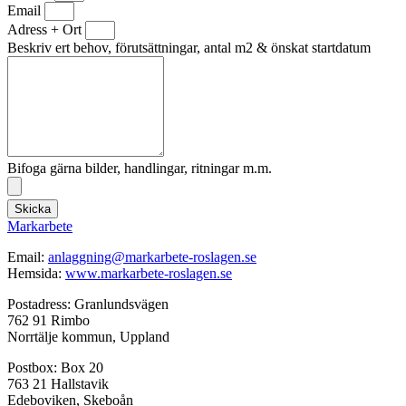
Email
Adress + Ort
Beskriv ert behov, förutsättningar, antal m2 & önskat startdatum
Bifoga gärna bilder, handlingar, ritningar m.m.
Skicka
Markarbete
Email:
anlaggning@markarbete-roslagen.se
Hemsida:
www.markarbete-roslagen.se
Postadress: Granlundsvägen
762 91 Rimbo
Norrtälje kommun, Uppland
Postbox: Box 20
763 21 Hallstavik
Edeboviken, Skeboån