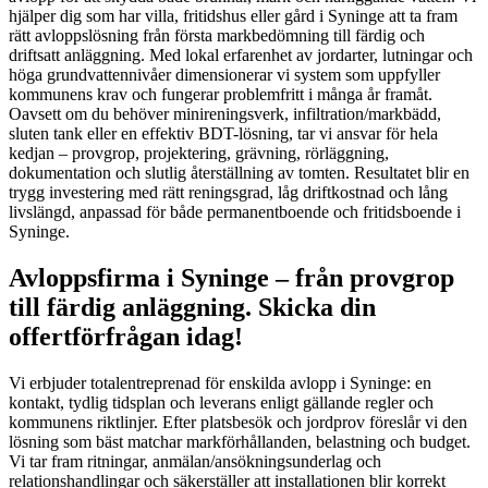
hjälper dig som har villa, fritidshus eller gård i Syninge att ta fram
rätt avloppslösning från första markbedömning till färdig och
driftsatt anläggning. Med lokal erfarenhet av jordarter, lutningar och
höga grundvattennivåer dimensionerar vi system som uppfyller
kommunens krav och fungerar problemfritt i många år framåt.
Oavsett om du behöver minireningsverk, infiltration/markbädd,
sluten tank eller en effektiv BDT-lösning, tar vi ansvar för hela
kedjan – provgrop, projektering, grävning, rörläggning,
dokumentation och slutlig återställning av tomten. Resultatet blir en
trygg investering med rätt reningsgrad, låg driftkostnad och lång
livslängd, anpassad för både permanentboende och fritidsboende i
Syninge.
Avloppsfirma i Syninge – från provgrop
till färdig anläggning. Skicka din
offertförfrågan idag!
Vi erbjuder totalentreprenad för enskilda avlopp i Syninge: en
kontakt, tydlig tidsplan och leverans enligt gällande regler och
kommunens riktlinjer. Efter platsbesök och jordprov föreslår vi den
lösning som bäst matchar markförhållanden, belastning och budget.
Vi tar fram ritningar, anmälan/ansökningsunderlag och
relationshandlingar och säkerställer att installationen blir korrekt