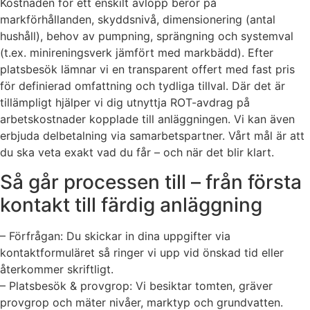
Kostnaden för ett enskilt avlopp beror på
markförhållanden, skyddsnivå, dimensionering (antal
hushåll), behov av pumpning, sprängning och systemval
(t.ex. minireningsverk jämfört med markbädd). Efter
platsbesök lämnar vi en transparent offert med fast pris
för definierad omfattning och tydliga tillval. Där det är
tillämpligt hjälper vi dig utnyttja ROT-avdrag på
arbetskostnader kopplade till anläggningen. Vi kan även
erbjuda delbetalning via samarbetspartner. Vårt mål är att
du ska veta exakt vad du får – och när det blir klart.
Så går processen till – från första
kontakt till färdig anläggning
– Förfrågan: Du skickar in dina uppgifter via
kontaktformuläret så ringer vi upp vid önskad tid eller
återkommer skriftligt.
– Platsbesök & provgrop: Vi besiktar tomten, gräver
provgrop och mäter nivåer, marktyp och grundvatten.