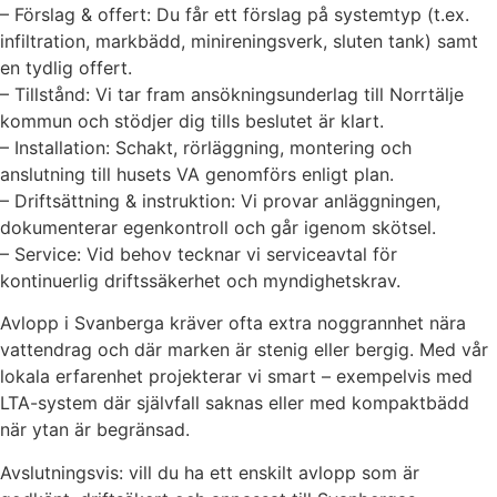
– Förslag & offert: Du får ett förslag på systemtyp (t.ex.
infiltration, markbädd, minireningsverk, sluten tank) samt
en tydlig offert.
– Tillstånd: Vi tar fram ansökningsunderlag till Norrtälje
kommun och stödjer dig tills beslutet är klart.
– Installation: Schakt, rörläggning, montering och
anslutning till husets VA genomförs enligt plan.
– Driftsättning & instruktion: Vi provar anläggningen,
dokumenterar egenkontroll och går igenom skötsel.
– Service: Vid behov tecknar vi serviceavtal för
kontinuerlig driftssäkerhet och myndighetskrav.
Avlopp i Svanberga kräver ofta extra noggrannhet nära
vattendrag och där marken är stenig eller bergig. Med vår
lokala erfarenhet projekterar vi smart – exempelvis med
LTA-system där självfall saknas eller med kompaktbädd
när ytan är begränsad.
Avslutningsvis: vill du ha ett enskilt avlopp som är