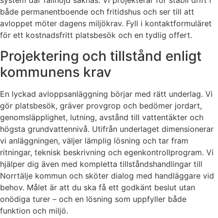
system där fallhöjd saknas. Vi projekterar för stabil drift i
både permanentboende och fritidshus och ser till att
avloppet möter dagens miljökrav. Fyll i kontaktformuläret
för ett kostnadsfritt platsbesök och en tydlig offert.
Projektering och tillstånd enligt
kommunens krav
En lyckad avloppsanläggning börjar med rätt underlag. Vi
gör platsbesök, gräver provgrop och bedömer jordart,
genomsläpplighet, lutning, avstånd till vattentäkter och
högsta grundvattennivå. Utifrån underlaget dimensionerar
vi anläggningen, väljer lämplig lösning och tar fram
ritningar, teknisk beskrivning och egenkontrollprogram. Vi
hjälper dig även med kompletta tillståndshandlingar till
Norrtälje kommun och sköter dialog med handläggare vid
behov. Målet är att du ska få ett godkänt beslut utan
onödiga turer – och en lösning som uppfyller både
funktion och miljö.