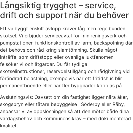
Långsiktig trygghet – service,
drift och support när du behöver
Ett välbyggt enskilt avlopp kräver låg men regelbunden
skötsel. Vi erbjuder serviceavtal för minireningsverk och
pumpstationer, funktionskontroll av larm, backspolning där
det behövs och råd kring slamtömning. Skulle något
inträffa, som driftstopp eller ovanliga luktfenomen,
felsöker vi och åtgärdar. Du får tydliga
skötselinstruktioner, reservdelstillgång och rådgivning vid
förändrad belastning, exempelvis när ett fritidshus blir
permanentboende eller när fler byggnader kopplas på.
Avslutningsvis: Oavsett om din fastighet ligger nära åker,
skogsbryn eller tätare bebyggelse i Söderby eller Råby,
anpassar vi avloppslösningen så att den möter både dina
vardagsbehov och kommunens krav – med dokumenterad
kvalitet.