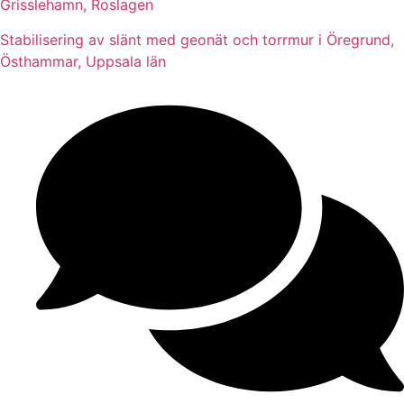
Grisslehamn, Roslagen
Stabilisering av slänt med geonät och torrmur i Öregrund,
Östhammar, Uppsala län