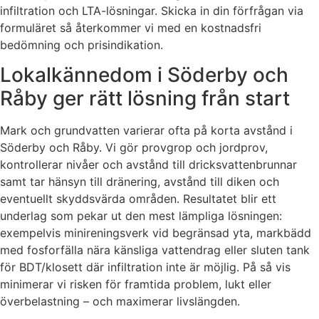
infiltration och LTA-lösningar. Skicka in din förfrågan via
formuläret så återkommer vi med en kostnadsfri
bedömning och prisindikation.
Lokalkännedom i Söderby och
Råby ger rätt lösning från start
Mark och grundvatten varierar ofta på korta avstånd i
Söderby och Råby. Vi gör provgrop och jordprov,
kontrollerar nivåer och avstånd till dricksvattenbrunnar
samt tar hänsyn till dränering, avstånd till diken och
eventuellt skyddsvärda områden. Resultatet blir ett
underlag som pekar ut den mest lämpliga lösningen:
exempelvis minireningsverk vid begränsad yta, markbädd
med fosforfälla nära känsliga vattendrag eller sluten tank
för BDT/klosett där infiltration inte är möjlig. På så vis
minimerar vi risken för framtida problem, lukt eller
överbelastning – och maximerar livslängden.