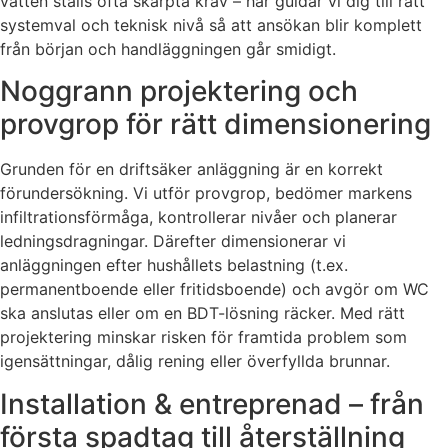
vatten ställs ofta skärpta krav – här guidar vi dig till rätt
systemval och teknisk nivå så att ansökan blir komplett
från början och handläggningen går smidigt.
Noggrann projektering och
provgrop för rätt dimensionering
Grunden för en driftsäker anläggning är en korrekt
förundersökning. Vi utför provgrop, bedömer markens
infiltrationsförmåga, kontrollerar nivåer och planerar
ledningsdragningar. Därefter dimensionerar vi
anläggningen efter hushållets belastning (t.ex.
permanentboende eller fritidsboende) och avgör om WC
ska anslutas eller om en BDT-lösning räcker. Med rätt
projektering minskar risken för framtida problem som
igensättningar, dålig rening eller överfyllda brunnar.
Installation & entreprenad – från
första spadtag till återställning