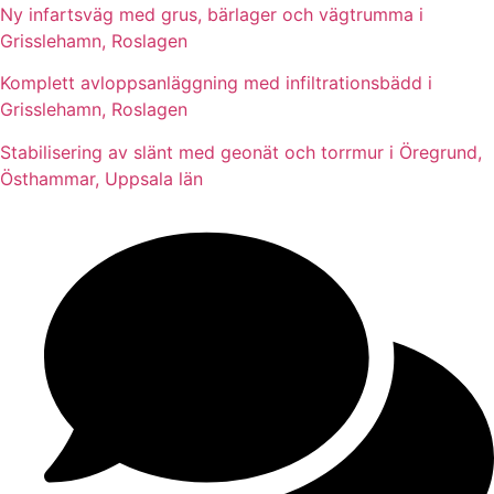
Ny infartsväg med grus, bärlager och vägtrumma i
Grisslehamn, Roslagen
Komplett avloppsanläggning med infiltrationsbädd i
Grisslehamn, Roslagen
Stabilisering av slänt med geonät och torrmur i Öregrund,
Östhammar, Uppsala län