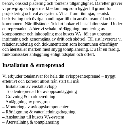
behov, önskad placering och tomtens tillgänglighet. Därefter gräver
vi provgrop och gör markbedömning som ligger till grund för
projektering och val av system. Vi tar fram ritningar, teknisk
beskrivning och övriga handlingar till din ansökan/anmälan hos
kommunen. När tillståndet är klart bokar vi installationsstart. Under
entreprenaden sköter vi schakt, rörläggning, montering av
komponenter och inkoppling mot husets VA, följt av uppstart,
intrimning och genomgång av drift och skötsel. Till sist levererar vi
relationsunderlag och dokumentation som kommunen efterfrågar,
och återställer marken med snygg tomtplanering. Du får en färdig,
funktionssäker anläggning enligt tidsplan och offert.
Installation & entreprenad
Vi erbjuder totalansvar för hela din avloppsentreprenad – tryggt,
effektivt och korrekt utfört från start till mål.
– Installation av enskilt avlopp
– Totalentreprenad för avloppsanläggning
– Grävning & markberedning
– Anläggning av provgrop
– Montering av avloppskomponenter
– Rörläggning & vattenledningsdragning
– Anslutning till husets VA-system
– Återställning & tomtplanering