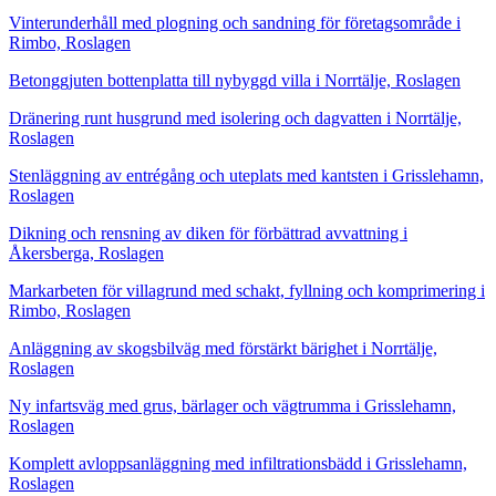
Vinterunderhåll med plogning och sandning för företagsområde i
Rimbo, Roslagen
Betonggjuten bottenplatta till nybyggd villa i Norrtälje, Roslagen
Dränering runt husgrund med isolering och dagvatten i Norrtälje,
Roslagen
Stenläggning av entrégång och uteplats med kantsten i Grisslehamn,
Roslagen
Dikning och rensning av diken för förbättrad avvattning i
Åkersberga, Roslagen
Markarbeten för villagrund med schakt, fyllning och komprimering i
Rimbo, Roslagen
Anläggning av skogsbilväg med förstärkt bärighet i Norrtälje,
Roslagen
Ny infartsväg med grus, bärlager och vägtrumma i Grisslehamn,
Roslagen
Komplett avloppsanläggning med infiltrationsbädd i Grisslehamn,
Roslagen