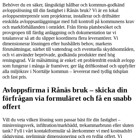
Behöver du en säker, långsiktigt hållbar och kommun-godkänd
avloppslösning till din fastighet i Rånäs bruk? Vi är en lokal
avloppsentreprenör som projekterar, installerar och driftsätter
enskilda avloppsanläggningar med full kontroll på kommunens krav
och markförhållanden i området. Från första platsbesöket och
provgropen till färdig anläggning och dokumentation tar vi
totalansvar så att du slipper koordinera flera leverantörer. Vi
dimensionerar lösningen efter hushållets behov, markens
förutsättningar, närhet till vattendrag och eventuella skyddsområden,
och vi använder beprövade, godkända produkter med hög
reningsgrad. Vår målsättning är enkel: ett problemfritt enskilt avlopp
som fungerar i många år framöver, ger låg driftkostnad och uppfyller
alla miljökrav i Norrtälje kommun – levererat med tydlig tidsplan
och fast pris.
Avloppsfirma i Rånäs bruk – skicka din
förfrågan via formuläret och få en snabb
offert
Vill du veta vilken lösning som passar bäst för din fastighet –
minireningsverk, infiltration/markbädd, trekammarbrunn eller sluten
tank? Fyll i vårt kontaktformulär så återkommer vi med kostnadsfri
rådgivning, preliminär dimensionering och en tydlig offert. Vi