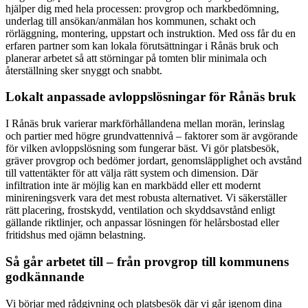
hjälper dig med hela processen: provgrop och markbedömning,
underlag till ansökan/anmälan hos kommunen, schakt och
rörläggning, montering, uppstart och instruktion. Med oss får du en
erfaren partner som kan lokala förutsättningar i Rånäs bruk och
planerar arbetet så att störningar på tomten blir minimala och
återställning sker snyggt och snabbt.
Lokalt anpassade avloppslösningar för Rånäs bruk
I Rånäs bruk varierar markförhållandena mellan morän, lerinslag
och partier med högre grundvattennivå – faktorer som är avgörande
för vilken avloppslösning som fungerar bäst. Vi gör platsbesök,
gräver provgrop och bedömer jordart, genomsläpplighet och avstånd
till vattentäkter för att välja rätt system och dimension. Där
infiltration inte är möjlig kan en markbädd eller ett modernt
minireningsverk vara det mest robusta alternativet. Vi säkerställer
rätt placering, frostskydd, ventilation och skyddsavstånd enligt
gällande riktlinjer, och anpassar lösningen för helårsbostad eller
fritidshus med ojämn belastning.
Så går arbetet till – från provgrop till kommunens
godkännande
Vi börjar med rådgivning och platsbesök där vi går igenom dina