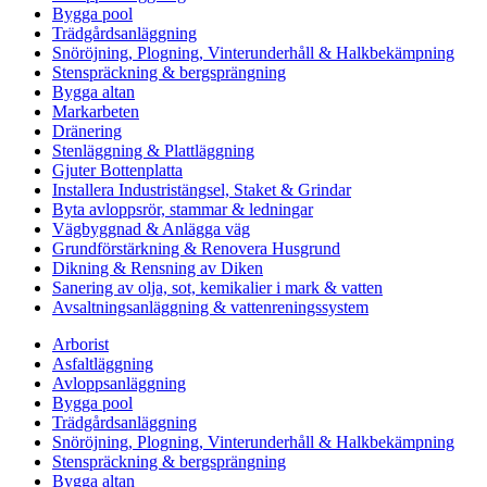
Bygga pool
Trädgårdsanläggning
Snöröjning, Plogning, Vinterunderhåll & Halkbekämpning
Stenspräckning & bergsprängning
Bygga altan
Markarbeten
Dränering
Stenläggning & Plattläggning
Gjuter Bottenplatta
Installera Industristängsel, Staket & Grindar
Byta avloppsrör, stammar & ledningar
Vägbyggnad & Anlägga väg
Grundförstärkning & Renovera Husgrund
Dikning & Rensning av Diken
Sanering av olja, sot, kemikalier i mark & vatten
Avsaltningsanläggning & vattenreningssystem
Arborist
Asfaltläggning
Avloppsanläggning
Bygga pool
Trädgårdsanläggning
Snöröjning, Plogning, Vinterunderhåll & Halkbekämpning
Stenspräckning & bergsprängning
Bygga altan