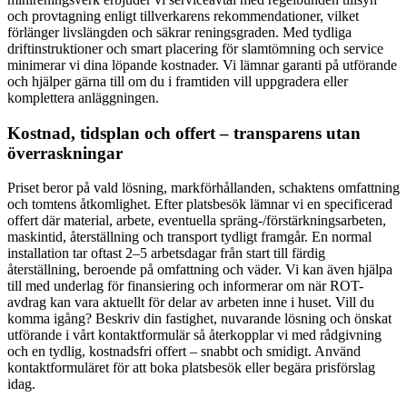
och provtagning enligt tillverkarens rekommendationer, vilket
förlänger livslängden och säkrar reningsgraden. Med tydliga
driftinstruktioner och smart placering för slamtömning och service
minimerar vi dina löpande kostnader. Vi lämnar garanti på utförande
och hjälper gärna till om du i framtiden vill uppgradera eller
komplettera anläggningen.
Kostnad, tidsplan och offert – transparens utan
överraskningar
Priset beror på vald lösning, markförhållanden, schaktens omfattning
och tomtens åtkomlighet. Efter platsbesök lämnar vi en specificerad
offert där material, arbete, eventuella spräng-/förstärkningsarbeten,
maskintid, återställning och transport tydligt framgår. En normal
installation tar oftast 2–5 arbetsdagar från start till färdig
återställning, beroende på omfattning och väder. Vi kan även hjälpa
till med underlag för finansiering och informerar om när ROT-
avdrag kan vara aktuellt för delar av arbeten inne i huset. Vill du
komma igång? Beskriv din fastighet, nuvarande lösning och önskat
utförande i vårt kontaktformulär så återkopplar vi med rådgivning
och en tydlig, kostnadsfri offert – snabbt och smidigt. Använd
kontaktformuläret för att boka platsbesök eller begära prisförslag
idag.