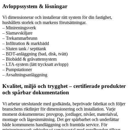
Avloppssystem & lösningar
Vi dimensionerar och installerar rätt system för din fastighet,
hushållets storlek och markens förutsättningar.
– Minireningsverk
– Slamavskiljare
– Trekammarbrunn
– Infiltration & markbädd
– Sluten tank / septitank
– BDT-anläggning (bad, disk, tvätt)
– Biobädd & gråvattensystem
– LTA-system (lätt trycksatt avlopp)
– Pumpstationer
– Avsaltningsanläggning
Kvalitet, miljö och trygghet – certifierade produkter
och spårbar dokumentation
Vi arbetar uteslutande med godkända, beprövade fabrikat och följer
branschens riktlinjer för dimensionering och installation. Varje
moment dokumenteras: provgrop, jordlager, nivåer, materialval,
montage och lägesinmätning. Det ger spårbarhet och underlättar
både kommunens handläggning och framtida service. För
minireningsverk erbjuder vi serviceavtal med regelbunden tillsyn