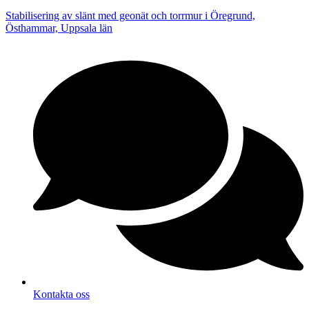
Stabilisering av slänt med geonät och torrmur i Öregrund,
Östhammar, Uppsala län
Kontakta oss