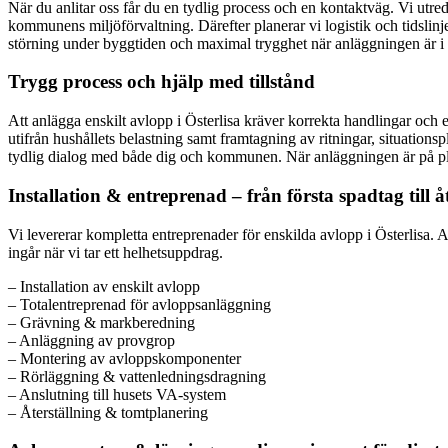
När du anlitar oss får du en tydlig process och en kontaktväg. Vi utr
kommunens miljöförvaltning. Därefter planerar vi logistik och tidslinj
störning under byggtiden och maximal trygghet när anläggningen är i dr
Trygg process och hjälp med tillstånd
Att anlägga enskilt avlopp i Österlisa kräver korrekta handlingar oc
utifrån hushållets belastning samt framtagning av ritningar, situation
tydlig dialog med både dig och kommunen. När anläggningen är på plats
Installation & entreprenad – från första spadtag till å
Vi levererar kompletta entreprenader för enskilda avlopp i Österlisa.
ingår när vi tar ett helhetsuppdrag.
– Installation av enskilt avlopp
– Totalentreprenad för avloppsanläggning
– Grävning & markberedning
– Anläggning av provgrop
– Montering av avloppskomponenter
– Rörläggning & vattenledningsdragning
– Anslutning till husets VA-system
– Återställning & tomtplanering