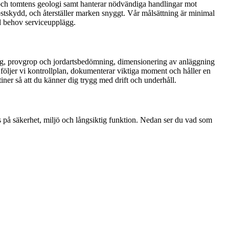
et och tomtens geologi samt hanterar nödvändiga handlingar mot
rostskydd, och återställer marken snyggt. Vår målsättning är minimal
id behov serviceupplägg.
ning, provgrop och jordartsbedömning, dimensionering av anläggning
 följer vi kontrollplan, dokumenterar viktiga moment och håller en
ner så att du känner dig trygg med drift och underhåll.
s på säkerhet, miljö och långsiktig funktion. Nedan ser du vad som