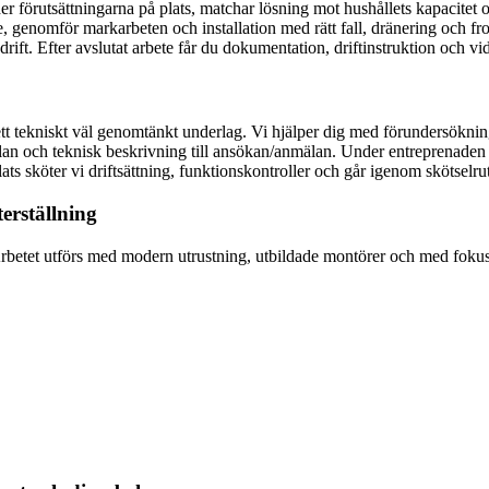
eder förutsättningarna på plats, matchar lösning mot hushållets kapacit
e, genomför markarbeten och installation med rätt fall, dränering och f
ift. Efter avslutat arbete får du dokumentation, driftinstruktion och v
h ett tekniskt väl genomtänkt underlag. Vi hjälper dig med förundersök
splan och teknisk beskrivning till ansökan/anmälan. Under entreprenaden
 sköter vi driftsättning, funktionskontroller och går igenom skötselruti
terställning
 Arbetet utförs med modern utrustning, utbildade montörer och med foku