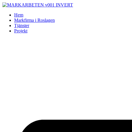
Skip
to
Hem
content
Markfirma i Roslagen
Tjänster
Projekt