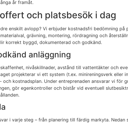
ånga år framåt.
 offert och platsbesök i dag
äldre enskilt avlopp? Vi erbjuder kostnadsfri bedömning på p
 materialval, grävning, montering, rördragning och återställ
blir korrekt byggd, dokumenterad och godkänd.
 godkänd anläggning
kaffenhet, nivåskillnader, avstånd till vattentäkter och ev
laget projekterar vi ett system (t.ex. minireningsverk eller
ds- och kostnadsplan. Under entreprenaden ansvarar vi för gr
en, gör egenkontroller och bistår vid eventuell slutbesiktni
hållanden.
la
ar i varje steg – från planering till färdig markyta. Nedan s