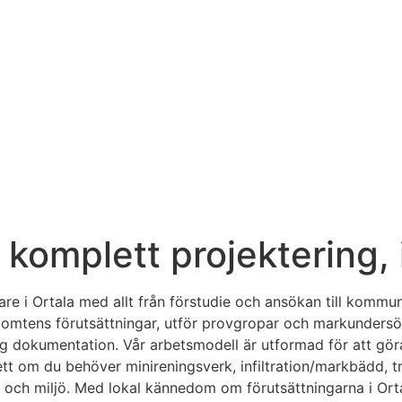
– komplett projektering,
re i Ortala med allt från förstudie och ansökan till kommunen
 tomtens förutsättningar, utför provgropar och markundersö
lig dokumentation. Vår arbetsmodell är utformad för att gör
ett om du behöver minireningsverk, infiltration/markbädd, t
ce och miljö. Med lokal kännedom om förutsättningarna i Ort