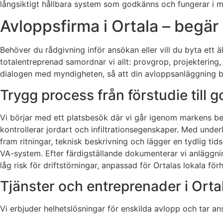
långsiktigt hållbara system som godkänns och fungerar i m
Avloppsfirma i Ortala – begär
Behöver du rådgivning inför ansökan eller vill du byta ett 
totalentreprenad samordnar vi allt: provgrop, projektering,
dialogen med myndigheten, så att din avloppsanläggning 
Trygg process från förstudie till
Vi börjar med ett platsbesök där vi går igenom markens bes
kontrollerar jordart och infiltrationsegenskaper. Med under
fram ritningar, teknisk beskrivning och lägger en tydlig ti
VA-system. Efter färdigställande dokumenterar vi anläggning
låg risk för driftstörningar, anpassad för Ortalas lokala för
Tjänster och entreprenader i Orta
Vi erbjuder helhetslösningar för enskilda avlopp och tar ansv