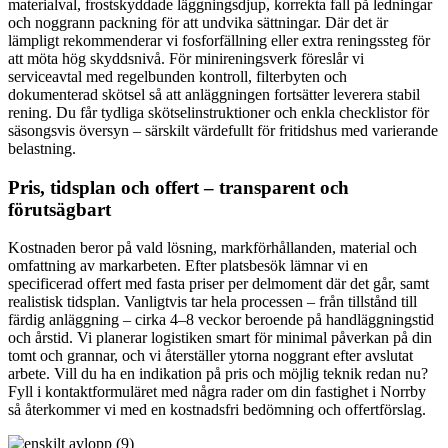
materialval, frostskyddade läggningsdjup, korrekta fall på ledningar
och noggrann packning för att undvika sättningar. Där det är
lämpligt rekommenderar vi fosforfällning eller extra reningssteg för
att möta hög skyddsnivå. För minireningsverk föreslår vi
serviceavtal med regelbunden kontroll, filterbyten och
dokumenterad skötsel så att anläggningen fortsätter leverera stabil
rening. Du får tydliga skötselinstruktioner och enkla checklistor för
säsongsvis översyn – särskilt värdefullt för fritidshus med varierande
belastning.
Pris, tidsplan och offert – transparent och
förutsägbart
Kostnaden beror på vald lösning, markförhållanden, material och
omfattning av markarbeten. Efter platsbesök lämnar vi en
specificerad offert med fasta priser per delmoment där det går, samt
realistisk tidsplan. Vanligtvis tar hela processen – från tillstånd till
färdig anläggning – cirka 4–8 veckor beroende på handläggningstid
och årstid. Vi planerar logistiken smart för minimal påverkan på din
tomt och grannar, och vi återställer ytorna noggrant efter avslutat
arbete. Vill du ha en indikation på pris och möjlig teknik redan nu?
Fyll i kontaktformuläret med några rader om din fastighet i Norrby
så återkommer vi med en kostnadsfri bedömning och offertförslag.