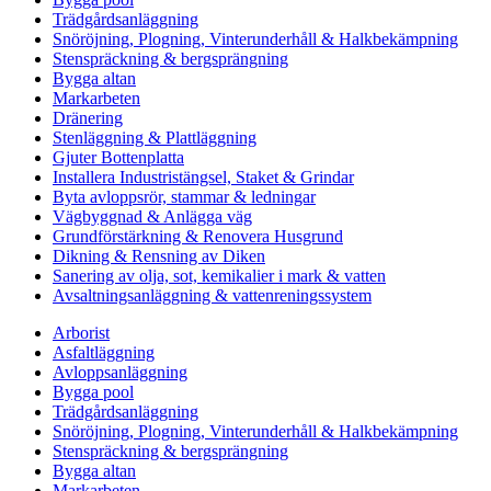
Trädgårdsanläggning
Snöröjning, Plogning, Vinterunderhåll & Halkbekämpning
Stenspräckning & bergsprängning
Bygga altan
Markarbeten
Dränering
Stenläggning & Plattläggning
Gjuter Bottenplatta
Installera Industristängsel, Staket & Grindar
Byta avloppsrör, stammar & ledningar
Vägbyggnad & Anlägga väg
Grundförstärkning & Renovera Husgrund
Dikning & Rensning av Diken
Sanering av olja, sot, kemikalier i mark & vatten
Avsaltningsanläggning & vattenreningssystem
Arborist
Asfaltläggning
Avloppsanläggning
Bygga pool
Trädgårdsanläggning
Snöröjning, Plogning, Vinterunderhåll & Halkbekämpning
Stenspräckning & bergsprängning
Bygga altan
Markarbeten