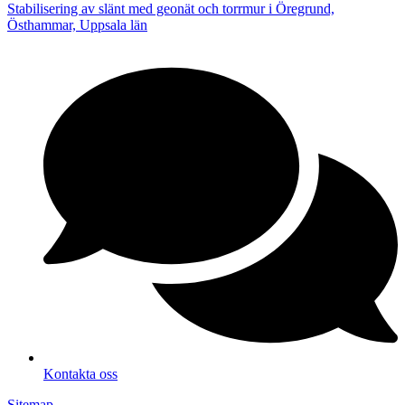
Stabilisering av slänt med geonät och torrmur i Öregrund,
Östhammar, Uppsala län
Kontakta oss
Sitemap