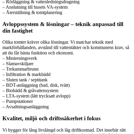
– Rörläggning & vattenledningsdragning
– Anslutning till husets VA-system
– Återställning & tomtplanering
Avloppssystem & lösningar – teknik anpassad till
din fastighet
Olika tomter kräver olika lösningar. Vi matchar teknik med
markförhållanden, avstånd till vattentäkter och kommunens krav, så
att du får bästa funktion och ekonomi.
– Minireningsverk
– Slamavskiljare
– Trekammarbrunn
– Infiltration & markbädd
– Sluten tank / septitank
– BDT-anläggning (bad, disk, tvätt)
– Biobädd & gråvattensystem
– LTA-system (lätt trycksatt avlopp)
– Pumpstationer
– Avsaltningsanläggning
Kvalitet, miljö och driftssäkerhet i fokus
Vi bygger för lång livslängd och låg driftkostnad. Det innebär rätt