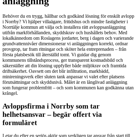
anläggning
Behöver du en trygg, hållbar och godkänd lösning för enskilt avlopp
i Norrby? Vi hjälper villaägare, fritidshus och mindre fastigheter i
Norrtälje kommun att välja och installera rätt avloppsanläggning
utifrån markförhållanden, skyddskrav och hushållets behov. Med
lokalkännedom om Roslagens jordarter, berg i dagen och varierande
grundvattennivåer dimensionerar vi anläggningen korrekt, ordnar
provgrop, tar fram ritningar och sköter hela entreprenaden – från
första platsbesök till återställd tomt. Vi guidar dig genom
kommunens tillståndsprocess, ger transparent kostnadsbild och
säkerställer att din lösning uppfyller både miljökrav och framtida
driftsäkerhet. Oavsett om det blir infiltration, markbädd,
minireningsverk eller sluten tank anpassar vi valet efter platsens
förutsättningar och skyddsnivå. Målet är en långlivad anläggning
som fungerar problemfritt – och som kommunen kan godkänna utan
krångel.
Avloppsfirma i Norrby som tar
helhetsansvar – begär offert via
formuläret
Letar du efter en seriös aktör som verkligen tar ansvar från start till