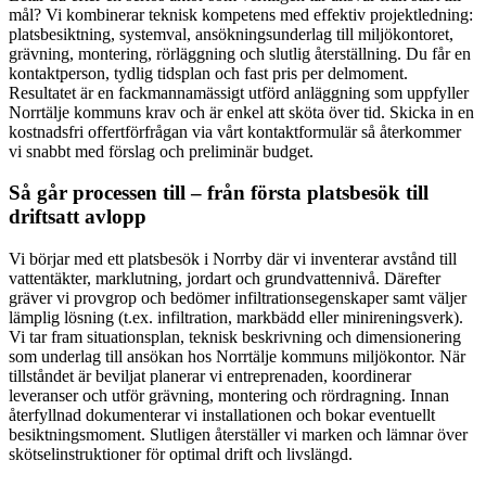
mål? Vi kombinerar teknisk kompetens med effektiv projektledning:
platsbesiktning, systemval, ansökningsunderlag till miljökontoret,
grävning, montering, rörläggning och slutlig återställning. Du får en
kontaktperson, tydlig tidsplan och fast pris per delmoment.
Resultatet är en fackmannamässigt utförd anläggning som uppfyller
Norrtälje kommuns krav och är enkel att sköta över tid. Skicka in en
kostnadsfri offertförfrågan via vårt kontaktformulär så återkommer
vi snabbt med förslag och preliminär budget.
Så går processen till – från första platsbesök till
driftsatt avlopp
Vi börjar med ett platsbesök i Norrby där vi inventerar avstånd till
vattentäkter, marklutning, jordart och grundvattennivå. Därefter
gräver vi provgrop och bedömer infiltrationsegenskaper samt väljer
lämplig lösning (t.ex. infiltration, markbädd eller minireningsverk).
Vi tar fram situationsplan, teknisk beskrivning och dimensionering
som underlag till ansökan hos Norrtälje kommuns miljökontor. När
tillståndet är beviljat planerar vi entreprenaden, koordinerar
leveranser och utför grävning, montering och rördragning. Innan
återfyllnad dokumenterar vi installationen och bokar eventuellt
besiktningsmoment. Slutligen återställer vi marken och lämnar över
skötselinstruktioner för optimal drift och livslängd.