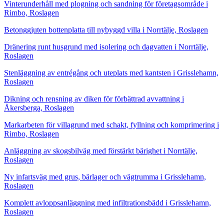
Vinterunderhåll med plogning och sandning för företagsområde i
Rimbo, Roslagen
Betonggjuten bottenplatta till nybyggd villa i Norrtälje, Roslagen
Dränering runt husgrund med isolering och dagvatten i Norrtälje,
Roslagen
Stenläggning av entrégång och uteplats med kantsten i Grisslehamn,
Roslagen
Dikning och rensning av diken för förbättrad avvattning i
Åkersberga, Roslagen
Markarbeten för villagrund med schakt, fyllning och komprimering i
Rimbo, Roslagen
Anläggning av skogsbilväg med förstärkt bärighet i Norrtälje,
Roslagen
Ny infartsväg med grus, bärlager och vägtrumma i Grisslehamn,
Roslagen
Komplett avloppsanläggning med infiltrationsbädd i Grisslehamn,
Roslagen