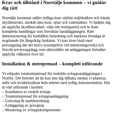
Krav och tillstånd i Norrtälje kommun – vi guidar
dig rätt
Norrtälje kommun ställer tydliga krav utifrån miljöbalken och lokala
skyddsnivåer, särskilt nära kust, sjöar och vattentäkter. Vi hjälper dig
att uppfylla skyddsavstånd, välja rätt reningsnivå och ta fram
kompletta handlingar som förenklar handläggningen. Rätt
dimensionering för hushållets belastning och markens förmåga är
avgörande för långsiktig funktion. Vi kan även bistå med
provtagning där det krävs (exempelvis vid minireningsverk) och
föreslå serviceupplägg som säkerställer att anläggningen fortsätter
uppfylla villkoren över tid.
Installation & entreprenad – komplett utförande
Vi erbjuder totalentreprenad för enskilda avloppsanläggningar i
Norrby. Det betyder att du kan luta dig tillbaka medan vi planerar,
utför och kvalitetssäkrar hela arbetet med tydlig dokumentation. Här
är vårt utförande i korthet:
– Installation av enskilt avlopp
– Totalentreprenad för avloppsanläggning
– Grävning & markberedning
– Anläggning av provgrop
– Montering av avloppskomponenter