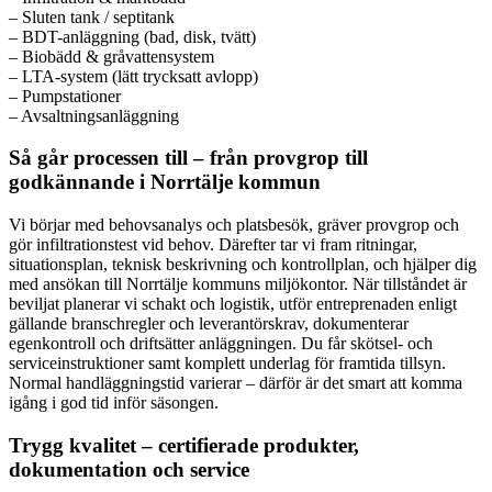
– Sluten tank / septitank
– BDT-anläggning (bad, disk, tvätt)
– Biobädd & gråvattensystem
– LTA-system (lätt trycksatt avlopp)
– Pumpstationer
– Avsaltningsanläggning
Så går processen till – från provgrop till
godkännande i Norrtälje kommun
Vi börjar med behovsanalys och platsbesök, gräver provgrop och
gör infiltrationstest vid behov. Därefter tar vi fram ritningar,
situationsplan, teknisk beskrivning och kontrollplan, och hjälper dig
med ansökan till Norrtälje kommuns miljökontor. När tillståndet är
beviljat planerar vi schakt och logistik, utför entreprenaden enligt
gällande branschregler och leverantörskrav, dokumenterar
egenkontroll och driftsätter anläggningen. Du får skötsel- och
serviceinstruktioner samt komplett underlag för framtida tillsyn.
Normal handläggningstid varierar – därför är det smart att komma
igång i god tid inför säsongen.
Trygg kvalitet – certifierade produkter,
dokumentation och service