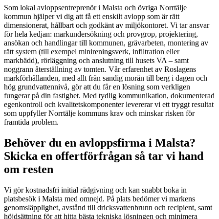
Som lokal avloppsentreprenör i Malsta och övriga Norrtälje
kommun hjälper vi dig att få ett enskilt avlopp som är rätt
dimensionerat, hållbart och godkänt av miljökontoret. Vi tar ansvar
för hela kedjan: markundersökning och provgrop, projektering,
ansökan och handlingar till kommunen, grävarbeten, montering av
rätt system (till exempel minireningsverk, infiltration eller
markbädd), rörläggning och anslutning till husets VA – samt
noggrann återställning av tomten. Vår erfarenhet av Roslagens
markförhållanden, med allt från sandig morän till berg i dagen och
hög grundvattennivå, gör att du får en lösning som verkligen
fungerar på din fastighet. Med tydlig kommunikation, dokumenterad
egenkontroll och kvalitetskomponenter levererar vi ett tryggt resultat
som uppfyller Norrtälje kommuns krav och minskar risken för
framtida problem.
Behöver du en avloppsfirma i Malsta?
Skicka en offertförfrågan så tar vi hand
om resten
Vi gör kostnadsfri initial rådgivning och kan snabbt boka in
platsbesök i Malsta med omnejd. På plats bedömer vi markens
genomsläpplighet, avstånd till dricksvattenbrunn och recipient, samt
höjdsättning för att hitta bästa tekniska lösningen och minimera