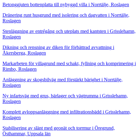
Betonggjuten bottenplatta till nybyggd villa i Norrtälje, Roslagen
Dränering runt husgrund med isolering och dagvatten i Norrtälje,
Roslagen
Stenläggning av entrégång och uteplats med kantsten i Grisslehamn,
Roslagen
Dikning och rensning av diken för förbättrad avvattning i
Åkersberga, Roslagen
Markarbeten för villagrund med schakt, fyllning och komprimering i
Rimbo, Roslagen
Anläggning av skogsbilväg med förstärkt bärighet i Norrtälje,
Roslagen
Ny infartsväg med grus, bärlager och vägtrumma i Grisslehamn,
Roslagen
Komplett avloppsanläggning med infiltrationsbädd i Grisslehamn,
Roslagen
Stabilisering av slänt med geonät och torrmur i Öregrund,
Östhammar, Uppsala län