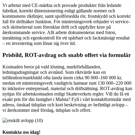
Vi arbetar med CE-märkta och provade produkter från ledande
fabrikat, korrekt dimensionering enligt gällande normer och
kommunens riktlinjer, samt spolförsedda rör, frostskydd och korrekt
fall för driftsäker funktion. För minireningsverk erbjuder vi service-
och skötselavtal som förenklar drift och uppfyller krav på
återkommande service. Allt arbete dokumenteras med foton,
inmätning och egenkontroll för ett spårbart och fackmässigt resultat
– en investering som lönar sig över tid.
Prisbild, ROT-avdrag och snabb offert via formulär
Kostnaden beror på vald lösning, markförhållanden,
ledningsdragningar och avstånd. Som riktvärde kan en
infiltration/markbädd ofta landa inom cirka 90 000–160 000 kr,
medan ett minireningsverk vanligtvis hamnar runt 130 000–220 000
kr inklusive entreprenad, material och driftsättning. ROT-avdrag kan
nyttjas för arbetskostnaden enligt Skatteverkets regler. Vill du få ett
exakt pris för din fastighet i Malsta? Fyll i vårt kontaktformulär med
adress, önskad tidsplan och kort beskrivning av befintligt avlopp –
vi återkommer med förslag, tidsplan och offert.
Kontakta oss idag!