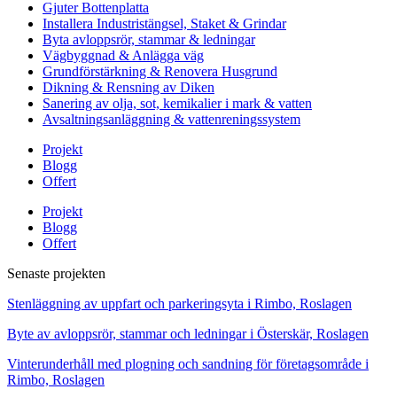
Gjuter Bottenplatta
Installera Industristängsel, Staket & Grindar
Byta avloppsrör, stammar & ledningar
Vägbyggnad & Anlägga väg
Grundförstärkning & Renovera Husgrund
Dikning & Rensning av Diken
Sanering av olja, sot, kemikalier i mark & vatten
Avsaltningsanläggning & vattenreningssystem
Projekt
Blogg
Offert
Projekt
Blogg
Offert
Senaste projekten
Stenläggning av uppfart och parkeringsyta i Rimbo, Roslagen
Byte av avloppsrör, stammar och ledningar i Österskär, Roslagen
Vinterunderhåll med plogning och sandning för företagsområde i
Rimbo, Roslagen