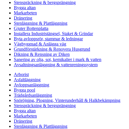
Stenspräckning & bergsprängning
Bygga altan
Markarbeten
Dränering
Stenläggning & Plattläggning
Gjuter Bottenplatta
Installera Industristängsel, Staket & Grindar
Byta avloppsrör, stammar & ledningar
Vägbyggnad & Anlägga väg
Grundförstärkning & Renovera Husgrund
Dikning & Rensning av Diken
Sanering av olja, sot, kemikalier i mark & vatten
Avsaltningsanläggning & vattenreningssystem
Arborist
Asfaltläggning
Avloppsanläggning
Bygga pool
Trädgårdsanläggning
Snöröjning, Plogning, Vinterunderhåll & Halkbekämpning
Stenspräckning & bergsprängning
Bygga altan
Markarbeten
Dränering
Stenläggning & Plattläggning