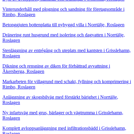
Vinterunderhåll med plogning och sandning för företagsområde i
Rimbo, Roslagen
Betonggjuten bottenplatta till nybyggd villa i Norrtälje, Roslagen
Dränering runt husgrund med isolering och dagvatten i Norrtälje,
Roslagen
Stenläggning av entrégång och uteplats med kantsten i Grisslehamn,
Roslagen
Dikning och rensning av diken för förbättrad avvattning i
Åkersberga, Roslagen
Markarbeten för villagrund med schakt, fyllning och komprimering i
Rimbo, Roslagen
Anläggning av skogsbilväg med förstärkt bärighet i Norrtälje,
Roslagen
Ny infartsväg med grus, bärlager och vägtrumma i Grisslehamn,
Roslagen
Komplett avloppsanläggning med infiltrationsbädd i Grisslehamn,
Roslagen