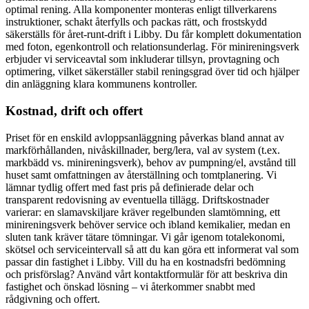
optimal rening. Alla komponenter monteras enligt tillverkarens
instruktioner, schakt återfylls och packas rätt, och frostskydd
säkerställs för året-runt-drift i Libby. Du får komplett dokumentation
med foton, egenkontroll och relationsunderlag. För minireningsverk
erbjuder vi serviceavtal som inkluderar tillsyn, provtagning och
optimering, vilket säkerställer stabil reningsgrad över tid och hjälper
din anläggning klara kommunens kontroller.
Kostnad, drift och offert
Priset för en enskild avloppsanläggning påverkas bland annat av
markförhållanden, nivåskillnader, berg/lera, val av system (t.ex.
markbädd vs. minireningsverk), behov av pumpning/el, avstånd till
huset samt omfattningen av återställning och tomtplanering. Vi
lämnar tydlig offert med fast pris på definierade delar och
transparent redovisning av eventuella tillägg. Driftskostnader
varierar: en slamavskiljare kräver regelbunden slamtömning, ett
minireningsverk behöver service och ibland kemikalier, medan en
sluten tank kräver tätare tömningar. Vi går igenom totalekonomi,
skötsel och serviceintervall så att du kan göra ett informerat val som
passar din fastighet i Libby. Vill du ha en kostnadsfri bedömning
och prisförslag? Använd vårt kontaktformulär för att beskriva din
fastighet och önskad lösning – vi återkommer snabbt med
rådgivning och offert.