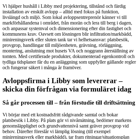
Vi hjälper hushåll i Libby med projektering, tillstånd och färdig
installation av enskilt avlopp – alltid med fokus på funktion,
livslängd och miljö. Som lokal avloppsentreprenör känner vi till
markförhållandena i området, från morän och lera till berg i dagen,
och anpassar systemval och dimensionering efter din fastighet och
kommunens krav. Oavsett om lösningen blir infiltration/markbädd,
minireningsverk eller sluten tank tar vi helhetsansvar: platsbesök,
provgrop, handlingar till miljöenheten, grävning, rörläggning,
montering, anslutning mot husets VA och noggrann återställning av
tomten. Med certifierade produkter, dokumenterad egenkontroll och
tydliga tidsplaner får du en anläggning som uppfyller gällande regler
och fungerar säkert i många år framöver.
Avloppsfirma i Libby som levererar –
skicka din förfrågan via formuläret idag
Så går processen till – från förstudie till driftsättning
Vi börjar med ett kostnadsfritt rådgivande samtal och bokar
platsbesök i Libby. På plats gör vi nivåmätning, bedömer markens
genomsläpplighet och grundvattennivå samt gräver provgrop vid
behov. Därefter föreslår vi lämplig lösning (till exempel
minireningsverk eller markbädd), tar fram ritningar/situationsplan