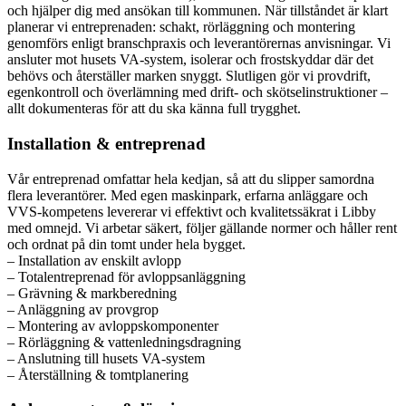
och hjälper dig med ansökan till kommunen. När tillståndet är klart
planerar vi entreprenaden: schakt, rörläggning och montering
genomförs enligt branschpraxis och leverantörernas anvisningar. Vi
ansluter mot husets VA-system, isolerar och frostskyddar där det
behövs och återställer marken snyggt. Slutligen gör vi provdrift,
egenkontroll och överlämning med drift- och skötselinstruktioner –
allt dokumenteras för att du ska känna full trygghet.
Installation & entreprenad
Vår entreprenad omfattar hela kedjan, så att du slipper samordna
flera leverantörer. Med egen maskinpark, erfarna anläggare och
VVS-kompetens levererar vi effektivt och kvalitetssäkrat i Libby
med omnejd. Vi arbetar säkert, följer gällande normer och håller rent
och ordnat på din tomt under hela bygget.
– Installation av enskilt avlopp
– Totalentreprenad för avloppsanläggning
– Grävning & markberedning
– Anläggning av provgrop
– Montering av avloppskomponenter
– Rörläggning & vattenledningsdragning
– Anslutning till husets VA-system
– Återställning & tomtplanering