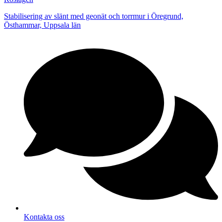
Stabilisering av slänt med geonät och torrmur i Öregrund,
Östhammar, Uppsala län
Kontakta oss