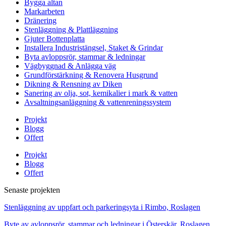
Bygga altan
Markarbeten
Dränering
Stenläggning & Plattläggning
Gjuter Bottenplatta
Installera Industristängsel, Staket & Grindar
Byta avloppsrör, stammar & ledningar
Vägbyggnad & Anlägga väg
Grundförstärkning & Renovera Husgrund
Dikning & Rensning av Diken
Sanering av olja, sot, kemikalier i mark & vatten
Avsaltningsanläggning & vattenreningssystem
Projekt
Blogg
Offert
Projekt
Blogg
Offert
Senaste projekten
Stenläggning av uppfart och parkeringsyta i Rimbo, Roslagen
Byte av avloppsrör, stammar och ledningar i Österskär, Roslagen