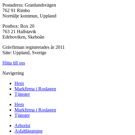
Postadress: Granlundsvägen
762 91 Rimbo
Norrtälje kommun, Uppland
Postbox: Box 20
763 21 Hallstavik
Edeboviken, Skeboån
Grävfirman registrerades år 2011
Säte: Uppland, Sverige
Hitta till oss
Navigering
Hem
Markfirma i Roslagen
Tjänster
Hem
Markfirma i Roslagen
Tjänster
Arborist
Asfaltläggning