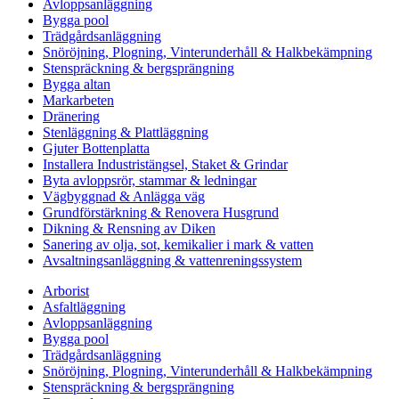
Avloppsanläggning
Bygga pool
Trädgårdsanläggning
Snöröjning, Plogning, Vinterunderhåll & Halkbekämpning
Stenspräckning & bergsprängning
Bygga altan
Markarbeten
Dränering
Stenläggning & Plattläggning
Gjuter Bottenplatta
Installera Industristängsel, Staket & Grindar
Byta avloppsrör, stammar & ledningar
Vägbyggnad & Anlägga väg
Grundförstärkning & Renovera Husgrund
Dikning & Rensning av Diken
Sanering av olja, sot, kemikalier i mark & vatten
Avsaltningsanläggning & vattenreningssystem
Arborist
Asfaltläggning
Avloppsanläggning
Bygga pool
Trädgårdsanläggning
Snöröjning, Plogning, Vinterunderhåll & Halkbekämpning
Stenspräckning & bergsprängning