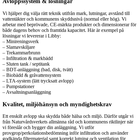
Avloppssystem & lösningar
Vi hjälper dig välja rätt teknik utifrån mark, lutningar, avstånd till
vattentäkter och kommunens skyddsnivå (normal eller hög). Vi
arbetar med beprövade, CE-märkta produkter och dimensionerar för
både dagens behov och framtida kapacitet. Här är exempel på
lösningar vi levererar i Libby:
– Minireningsverk
– Slamavskiljare
– Trekammarbrunn
– Infiltration & markbädd
– Sluten tank / septitank
– BDT-anläggning (bad, disk, tvätt)
– Biobädd & gråvattensystem
– LTA-system (lätt trycksatt avlopp)
– Pumpstationer
– Avsaltningsanläggning
Kvalitet, miljöhänsyn och myndighetskrav
Ett enskilt avlopp ska skydda både hälsa och miljö. Därför utgår vi
från Naturvårdsverkets allmänna råd och kommunens riktlinjer när
vi föreslår och bygger din anläggning. Vi utför
provgrop/perkolationsbedömning inför infiltration och använder
godkända filtermaterial samt korrekt lutning och ventilation för