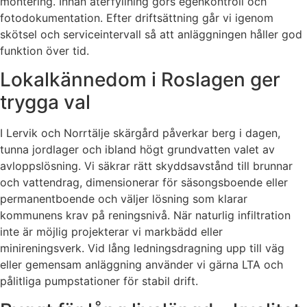
montering. Innan återfyllning görs egenkontroll och
fotodokumentation. Efter driftsättning går vi igenom
skötsel och serviceintervall så att anläggningen håller god
funktion över tid.
Lokalkännedom i Roslagen ger
trygga val
I Lervik och Norrtälje skärgård påverkar berg i dagen,
tunna jordlager och ibland högt grundvatten valet av
avloppslösning. Vi säkrar rätt skyddsavstånd till brunnar
och vattendrag, dimensionerar för säsongsboende eller
permanentboende och väljer lösning som klarar
kommunens krav på reningsnivå. När naturlig infiltration
inte är möjlig projekterar vi markbädd eller
minireningsverk. Vid lång ledningsdragning upp till väg
eller gemensam anläggning använder vi gärna LTA och
pålitliga pumpstationer för stabil drift.