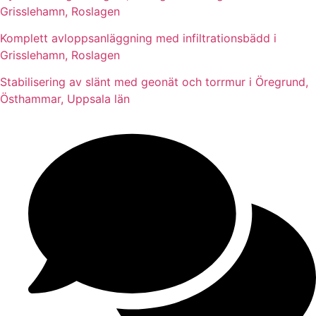
Grisslehamn, Roslagen
Komplett avloppsanläggning med infiltrationsbädd i
Grisslehamn, Roslagen
Stabilisering av slänt med geonät och torrmur i Öregrund,
Östhammar, Uppsala län