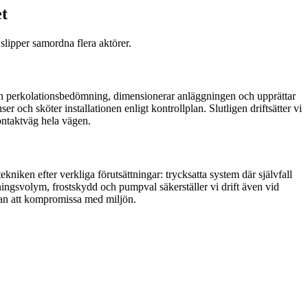
et
lipper samordna flera aktörer.
och perkolationsbedömning, dimensionerar anläggningen och upprättar
och sköter installationen enligt kontrollplan. Slutligen driftsätter vi
ontaktväg hela vägen.
iken efter verkliga förutsättningar: trycksatta system där självfall
ningsvolym, frostskydd och pumpval säkerställer vi drift även vid
utan att kompromissa med miljön.