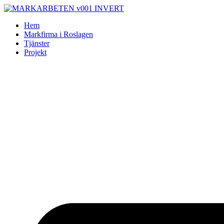
Skip
to
Hem
content
Markfirma i Roslagen
Tjänster
Projekt