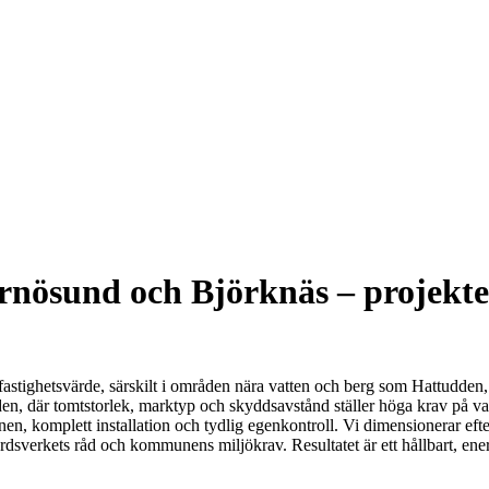
örnösund och Björknäs – projekte
fastighetsvärde, särskilt i områden nära vatten och berg som Hattudden
en, där tomtstorlek, marktyp och skyddsavstånd ställer höga krav på val
n, komplett installation och tydlig egenkontroll. Vi dimensionerar eft
rdsverkets råd och kommunens miljökrav. Resultatet är ett hållbart, ener