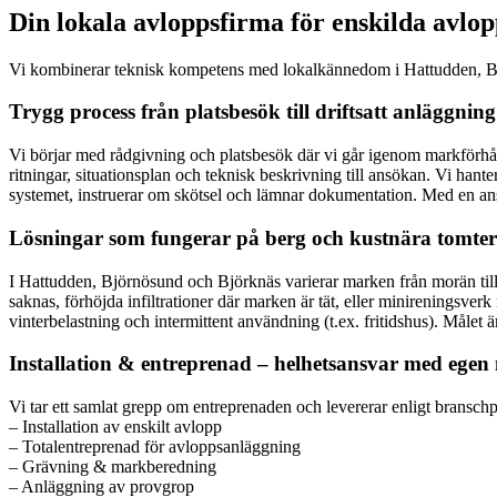
Din lokala avloppsfirma för enskilda avlop
Vi kombinerar teknisk kompetens med lokalkännedom i Hattudden, Björ
Trygg process från platsbesök till driftsatt anläggning
Vi börjar med rådgivning och platsbesök där vi går igenom markförhå
ritningar, situationsplan och teknisk beskrivning till ansökan. Vi han
systemet, instruerar om skötsel och lämnar dokumentation. Med en ansv
Lösningar som fungerar på berg och kustnära tomter
I Hattudden, Björnösund och Björknäs varierar marken från morän till b
saknas, förhöjda infiltrationer där marken är tät, eller minireningsve
vinterbelastning och intermittent användning (t.ex. fritidshus). Målet
Installation & entreprenad – helhetsansvar med ege
Vi tar ett samlat grepp om entreprenaden och levererar enligt bransc
– Installation av enskilt avlopp
– Totalentreprenad för avloppsanläggning
– Grävning & markberedning
– Anläggning av provgrop