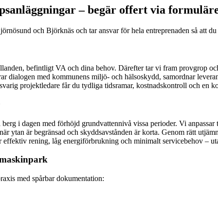
psanläggningar – begär offert via formulär
nösund och Björknäs och tar ansvar för hela entreprenaden så att du s
llanden, befintligt VA och dina behov. Därefter tar vi fram provgrop 
terar dialogen med kommunens miljö- och hälsoskydd, samordnar leveranser 
arig projektledare får du tydliga tidsramar, kostnadskontroll och en k
erg i dagen med förhöjd grundvattennivå vissa perioder. Vi anpassar tekn
rk när ytan är begränsad och skyddsavstånden är korta. Genom rätt utjäm
 är effektiv rening, låg energiförbrukning och minimalt servicebehov – 
n maskinpark
hpraxis med spårbar dokumentation: