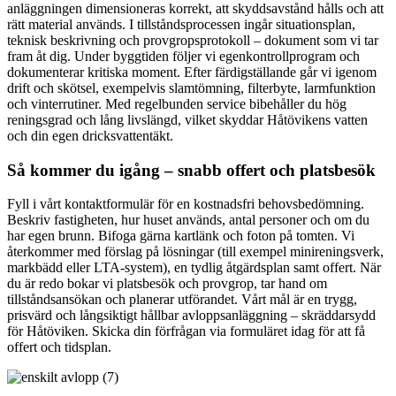
anläggningen dimensioneras korrekt, att skyddsavstånd hålls och att
rätt material används. I tillståndsprocessen ingår situationsplan,
teknisk beskrivning och provgropsprotokoll – dokument som vi tar
fram åt dig. Under byggtiden följer vi egenkontrollprogram och
dokumenterar kritiska moment. Efter färdigställande går vi igenom
drift och skötsel, exempelvis slamtömning, filterbyte, larmfunktion
och vinterrutiner. Med regelbunden service bibehåller du hög
reningsgrad och lång livslängd, vilket skyddar Håtövikens vatten
och din egen dricksvattentäkt.
Så kommer du igång – snabb offert och platsbesök
Fyll i vårt kontaktformulär för en kostnadsfri behovsbedömning.
Beskriv fastigheten, hur huset används, antal personer och om du
har egen brunn. Bifoga gärna kartlänk och foton på tomten. Vi
återkommer med förslag på lösningar (till exempel minireningsverk,
markbädd eller LTA-system), en tydlig åtgärdsplan samt offert. När
du är redo bokar vi platsbesök och provgrop, tar hand om
tillståndsansökan och planerar utförandet. Vårt mål är en trygg,
prisvärd och långsiktigt hållbar avloppsanläggning – skräddarsydd
för Håtöviken. Skicka din förfrågan via formuläret idag för att få
offert och tidsplan.