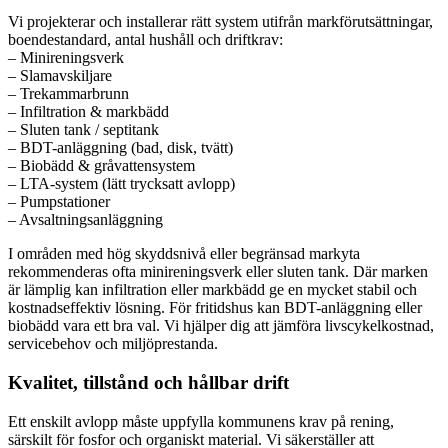
Vi projekterar och installerar rätt system utifrån markförutsättningar,
boendestandard, antal hushåll och driftkrav:
– Minireningsverk
– Slamavskiljare
– Trekammarbrunn
– Infiltration & markbädd
– Sluten tank / septitank
– BDT-anläggning (bad, disk, tvätt)
– Biobädd & gråvattensystem
– LTA-system (lätt trycksatt avlopp)
– Pumpstationer
– Avsaltningsanläggning
I områden med hög skyddsnivå eller begränsad markyta
rekommenderas ofta minireningsverk eller sluten tank. Där marken
är lämplig kan infiltration eller markbädd ge en mycket stabil och
kostnadseffektiv lösning. För fritidshus kan BDT-anläggning eller
biobädd vara ett bra val. Vi hjälper dig att jämföra livscykelkostnad,
servicebehov och miljöprestanda.
Kvalitet, tillstånd och hållbar drift
Ett enskilt avlopp måste uppfylla kommunens krav på rening,
särskilt för fosfor och organiskt material. Vi säkerställer att