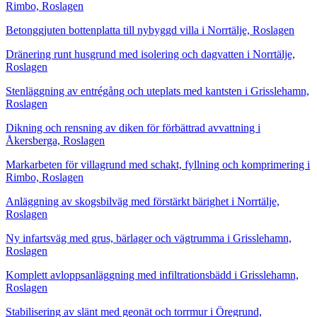
Rimbo, Roslagen
Betonggjuten bottenplatta till nybyggd villa i Norrtälje, Roslagen
Dränering runt husgrund med isolering och dagvatten i Norrtälje,
Roslagen
Stenläggning av entrégång och uteplats med kantsten i Grisslehamn,
Roslagen
Dikning och rensning av diken för förbättrad avvattning i
Åkersberga, Roslagen
Markarbeten för villagrund med schakt, fyllning och komprimering i
Rimbo, Roslagen
Anläggning av skogsbilväg med förstärkt bärighet i Norrtälje,
Roslagen
Ny infartsväg med grus, bärlager och vägtrumma i Grisslehamn,
Roslagen
Komplett avloppsanläggning med infiltrationsbädd i Grisslehamn,
Roslagen
Stabilisering av slänt med geonät och torrmur i Öregrund,