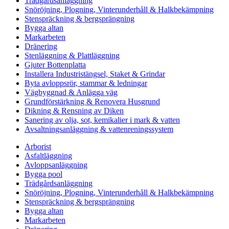
Trädgårdsanläggning
Snöröjning, Plogning, Vinterunderhåll & Halkbekämpning
Stenspräckning & bergsprängning
Bygga altan
Markarbeten
Dränering
Stenläggning & Plattläggning
Gjuter Bottenplatta
Installera Industristängsel, Staket & Grindar
Byta avloppsrör, stammar & ledningar
Vägbyggnad & Anlägga väg
Grundförstärkning & Renovera Husgrund
Dikning & Rensning av Diken
Sanering av olja, sot, kemikalier i mark & vatten
Avsaltningsanläggning & vattenreningssystem
Arborist
Asfaltläggning
Avloppsanläggning
Bygga pool
Trädgårdsanläggning
Snöröjning, Plogning, Vinterunderhåll & Halkbekämpning
Stenspräckning & bergsprängning
Bygga altan
Markarbeten