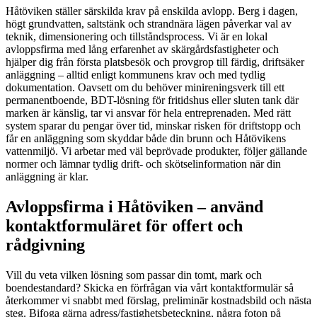
Håtöviken ställer särskilda krav på enskilda avlopp. Berg i dagen,
högt grundvatten, saltstänk och strandnära lägen påverkar val av
teknik, dimensionering och tillståndsprocess. Vi är en lokal
avloppsfirma med lång erfarenhet av skärgårdsfastigheter och
hjälper dig från första platsbesök och provgrop till färdig, driftsäker
anläggning – alltid enligt kommunens krav och med tydlig
dokumentation. Oavsett om du behöver minireningsverk till ett
permanentboende, BDT-lösning för fritidshus eller sluten tank där
marken är känslig, tar vi ansvar för hela entreprenaden. Med rätt
system sparar du pengar över tid, minskar risken för driftstopp och
får en anläggning som skyddar både din brunn och Håtövikens
vattenmiljö. Vi arbetar med väl beprövade produkter, följer gällande
normer och lämnar tydlig drift- och skötselinformation när din
anläggning är klar.
Avloppsfirma i Håtöviken – använd
kontaktformuläret för offert och
rådgivning
Vill du veta vilken lösning som passar din tomt, mark och
boendestandard? Skicka en förfrågan via vårt kontaktformulär så
återkommer vi snabbt med förslag, preliminär kostnadsbild och nästa
steg. Bifoga gärna adress/fastighetsbeteckning, några foton på