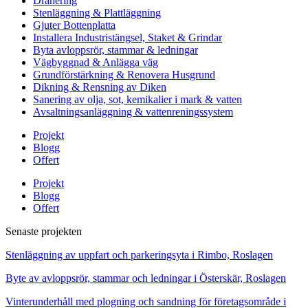
Dränering
Stenläggning & Plattläggning
Gjuter Bottenplatta
Installera Industristängsel, Staket & Grindar
Byta avloppsrör, stammar & ledningar
Vägbyggnad & Anlägga väg
Grundförstärkning & Renovera Husgrund
Dikning & Rensning av Diken
Sanering av olja, sot, kemikalier i mark & vatten
Avsaltningsanläggning & vattenreningssystem
Projekt
Blogg
Offert
Projekt
Blogg
Offert
Senaste projekten
Stenläggning av uppfart och parkeringsyta i Rimbo, Roslagen
Byte av avloppsrör, stammar och ledningar i Österskär, Roslagen
Vinterunderhåll med plogning och sandning för företagsområde i