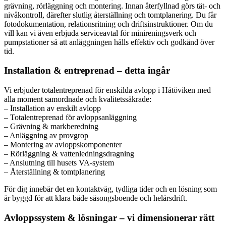
grävning, rörläggning och montering. Innan återfyllnad görs tät- och
nivåkontroll, därefter slutlig återställning och tomtplanering. Du får
fotodokumentation, relationsritning och driftsinstruktioner. Om du
vill kan vi även erbjuda serviceavtal för minireningsverk och
pumpstationer så att anläggningen hålls effektiv och godkänd över
tid.
Installation & entreprenad – detta ingår
Vi erbjuder totalentreprenad för enskilda avlopp i Håtöviken med
alla moment samordnade och kvalitetssäkrade:
– Installation av enskilt avlopp
– Totalentreprenad för avloppsanläggning
– Grävning & markberedning
– Anläggning av provgrop
– Montering av avloppskomponenter
– Rörläggning & vattenledningsdragning
– Anslutning till husets VA-system
– Återställning & tomtplanering
För dig innebär det en kontaktväg, tydliga tider och en lösning som
är byggd för att klara både säsongsboende och helårsdrift.
Avloppssystem & lösningar – vi dimensionerar rätt