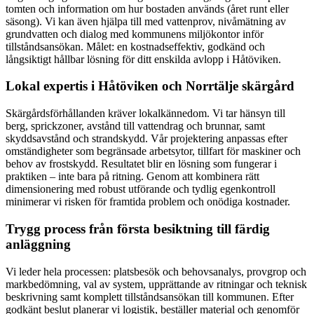
tomten och information om hur bostaden används (året runt eller
säsong). Vi kan även hjälpa till med vattenprov, nivåmätning av
grundvatten och dialog med kommunens miljökontor inför
tillståndsansökan. Målet: en kostnadseffektiv, godkänd och
långsiktigt hållbar lösning för ditt enskilda avlopp i Håtöviken.
Lokal expertis i Håtöviken och Norrtälje skärgård
Skärgårdsförhållanden kräver lokalkännedom. Vi tar hänsyn till
berg, sprickzoner, avstånd till vattendrag och brunnar, samt
skyddsavstånd och strandskydd. Vår projektering anpassas efter
omständigheter som begränsade arbetsytor, tillfart för maskiner och
behov av frostskydd. Resultatet blir en lösning som fungerar i
praktiken – inte bara på ritning. Genom att kombinera rätt
dimensionering med robust utförande och tydlig egenkontroll
minimerar vi risken för framtida problem och onödiga kostnader.
Trygg process från första besiktning till färdig
anläggning
Vi leder hela processen: platsbesök och behovsanalys, provgrop och
markbedömning, val av system, upprättande av ritningar och teknisk
beskrivning samt komplett tillståndsansökan till kommunen. Efter
godkänt beslut planerar vi logistik, beställer material och genomför