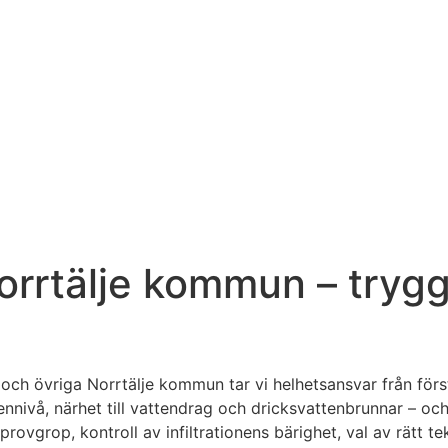
Norrtälje kommun – trygg
ch övriga Norrtälje kommun tar vi helhetsansvar från första
attennivå, närhet till vattendrag och dricksvattenbrunnar –
provgrop, kontroll av infiltrationens bärighet, val av rätt t