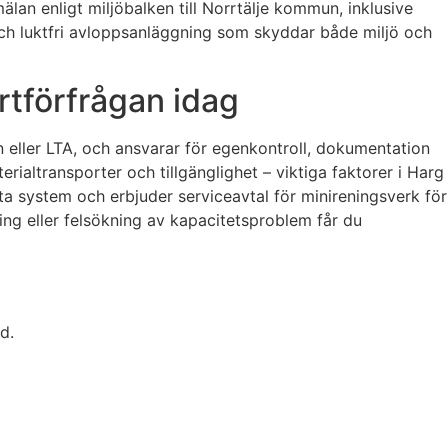
lan enligt miljöbalken till Norrtälje kommun, inklusive
v och luktfri avloppsanläggning som skyddar både miljö och
rtförfrågan idag
n eller LTA, och ansvarar för egenkontroll, dokumentation
erialtransporter och tillgänglighet – viktiga faktorer i Harg
kta system och erbjuder serviceavtal för minireningsverk för
ing eller felsökning av kapacitetsproblem får du
d.