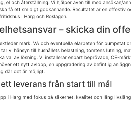
 el och återställning. Vi hjälper även till med ansökan/anmä
du ska få ett smidigt godkännande. Resultatet är en effekti
itidshus i Harg och Roslagen.
elhetsansvar – skicka din offe
jektleder mark, VA och eventuella elarbeten för pumpstatio
tar vi hänsyn till hushållets belastning, tomtens lutning, mat
rka val av lösning. Vi installerar enbart beprövade, CE-mär
höver ett nytt avlopp, en uppgradering av befintlig anläggn
ng där det är möjligt.
tt leverans från start till mål
pp i Harg med fokus på säkerhet, kvalitet och lång livsläng