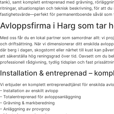
tank), samt komplett entreprenad med grävning, rörläggning,
ritningar, situationsplan och teknisk beskrivning, för att 
fastighetsvärde—perfekt för permanentboende såväl som fr
Avloppsfirma i Harg som tar h
Med oss får du en lokal partner som samordnar allt: vi pro
och driftsättning. När vi dimensionerar ditt enskilda avlopp 
där berg i dagen, skogstomt eller närhet till kust kan påve
att säkerställa hög reningsgrad över tid. Oavsett om du be
professionell rådgivning, tydlig tidsplan och fast prissättni
Installation & entreprenad – komple
Vi erbjuder en komplett entreprenadtjänst för enskilda avlo
– Installation av enskilt avlopp
– Totalentreprenad för avloppsanläggning
– Grävning & markberedning
– Anläggning av provgrop