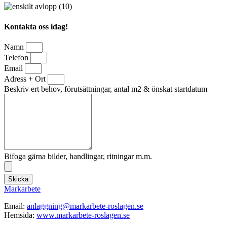
Kontakta oss idag!
Namn
Telefon
Email
Adress + Ort
Beskriv ert behov, förutsättningar, antal m2 & önskat startdatum
Bifoga gärna bilder, handlingar, ritningar m.m.
Skicka
Markarbete
Email:
anlaggning@markarbete-roslagen.se
Hemsida:
www.markarbete-roslagen.se