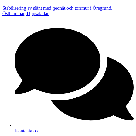
Stabilisering av slänt med geonät och torrmur i Öregrund,
Östhammar, Uppsala län
Kontakta oss