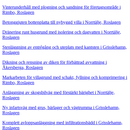
Vinterunderhåll med plogning och sandning för företagsområde i
Rimbo, Roslagen
Betonggjuten bottenplatta till nybyggd villa i Norrtälje, Roslagen
Dränering runt husgrund med isolering och dagvatten i Norrtälje,
Roslagen
Stenläggning av entrégång och uteplats med kantsten i Grisslehamn,
Roslagen
Dikning och rensning av diken för förbättrad avvattning i
Åkersberga, Roslagen
Markarbeten för villagrund med schakt, fyllning och komprimering i
Rimbo, Roslagen
Anläggning av skogsbilväg med förstärkt bärighet i Norrtälje,
Roslagen
Ny infartsväg med grus, bärlager och vägtrumma i Grisslehamn,
Roslagen
Komplett avloppsanläggning med infiltrationsbädd i Grisslehamn,
Roslagen