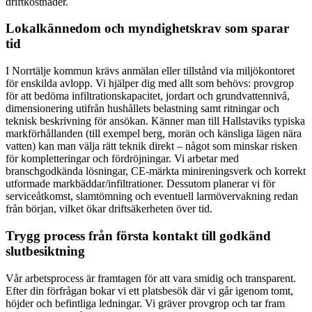
driftkostnader.
Lokalkännedom och myndighetskrav som sparar
tid
I Norrtälje kommun krävs anmälan eller tillstånd via miljökontoret
för enskilda avlopp. Vi hjälper dig med allt som behövs: provgrop
för att bedöma infiltrationskapacitet, jordart och grundvattennivå,
dimensionering utifrån hushållets belastning samt ritningar och
teknisk beskrivning för ansökan. Känner man till Hallstaviks typiska
markförhållanden (till exempel berg, morän och känsliga lägen nära
vatten) kan man välja rätt teknik direkt – något som minskar risken
för kompletteringar och fördröjningar. Vi arbetar med
branschgodkända lösningar, CE-märkta minireningsverk och korrekt
utformade markbäddar/infiltrationer. Dessutom planerar vi för
serviceåtkomst, slamtömning och eventuell larmövervakning redan
från början, vilket ökar driftsäkerheten över tid.
Trygg process från första kontakt till godkänd
slutbesiktning
Vår arbetsprocess är framtagen för att vara smidig och transparent.
Efter din förfrågan bokar vi ett platsbesök där vi går igenom tomt,
höjder och befintliga ledningar. Vi gräver provgrop och tar fram