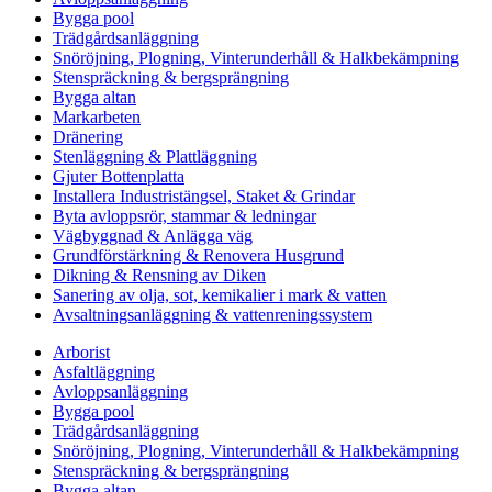
Bygga pool
Trädgårdsanläggning
Snöröjning, Plogning, Vinterunderhåll & Halkbekämpning
Stenspräckning & bergsprängning
Bygga altan
Markarbeten
Dränering
Stenläggning & Plattläggning
Gjuter Bottenplatta
Installera Industristängsel, Staket & Grindar
Byta avloppsrör, stammar & ledningar
Vägbyggnad & Anlägga väg
Grundförstärkning & Renovera Husgrund
Dikning & Rensning av Diken
Sanering av olja, sot, kemikalier i mark & vatten
Avsaltningsanläggning & vattenreningssystem
Arborist
Asfaltläggning
Avloppsanläggning
Bygga pool
Trädgårdsanläggning
Snöröjning, Plogning, Vinterunderhåll & Halkbekämpning
Stenspräckning & bergsprängning
Bygga altan