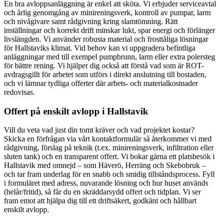
En bra avloppsanläggning är enkel att sköta. Vi erbjuder serviceavtal
och årlig genomgång av minireningsverk, kontroll av pumpar, larm
och nivågivare samt rådgivning kring slamtömning. Rätt
inställningar och korrekt drift minskar lukt, spar energi och förlänger
livslängden. Vi använder robusta material och frosttåliga lösningar
för Hallstaviks klimat. Vid behov kan vi uppgradera befintliga
anläggningar med till exempel pumpbrunn, larm eller extra polersteg
för bättre rening. Vi hjälper dig också att förstå vad som är ROT-
avdragsgillt för arbetet som utförs i direkt anslutning till bostaden,
och vi lämnar tydliga offerter där arbets- och materialkostnader
redovisas.
Offert på enskilt avlopp i Hallstavik
Vill du veta vad just din tomt kräver och vad projektet kostar?
Skicka en förfrågan via vårt kontaktformulär så återkommer vi med
rådgivning, förslag på teknik (t.ex. minireningsverk, infiltration eller
sluten tank) och en transparent offert. Vi bokar gärna ett platsbesök i
Hallstavik med omnejd – som Häverö, Herräng och Skebobruk –
och tar fram underlag för en snabb och smidig tillståndsprocess. Fyll
i formuläret med adress, nuvarande lösning och hur huset används
(helår/fritid), så får du en skräddarsydd offert och tidplan. Vi ser
fram emot att hjälpa dig till ett driftsäkert, godkänt och hållbart
enskilt avlopp.