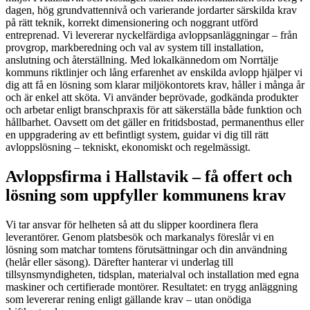
dagen, hög grundvattennivå och varierande jordarter särskilda krav
på rätt teknik, korrekt dimensionering och noggrant utförd
entreprenad. Vi levererar nyckelfärdiga avloppsanläggningar – från
provgrop, markberedning och val av system till installation,
anslutning och återställning. Med lokalkännedom om Norrtälje
kommuns riktlinjer och lång erfarenhet av enskilda avlopp hjälper vi
dig att få en lösning som klarar miljökontorets krav, håller i många år
och är enkel att sköta. Vi använder beprövade, godkända produkter
och arbetar enligt branschpraxis för att säkerställa både funktion och
hållbarhet. Oavsett om det gäller en fritidsbostad, permanenthus eller
en uppgradering av ett befintligt system, guidar vi dig till rätt
avloppslösning – tekniskt, ekonomiskt och regelmässigt.
Avloppsfirma i Hallstavik – få offert och
lösning som uppfyller kommunens krav
Vi tar ansvar för helheten så att du slipper koordinera flera
leverantörer. Genom platsbesök och markanalys föreslår vi en
lösning som matchar tomtens förutsättningar och din användning
(helår eller säsong). Därefter hanterar vi underlag till
tillsynsmyndigheten, tidsplan, materialval och installation med egna
maskiner och certifierade montörer. Resultatet: en trygg anläggning
som levererar rening enligt gällande krav – utan onödiga