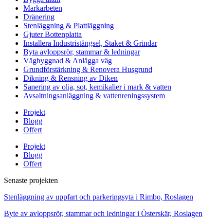
Markarbeten
Dränering
Stenläggning & Plattläggning
Gjuter Bottenplatta
Installera Industristängsel, Staket & Grindar
Byta avloppsrör, stammar & ledningar
Vägbyggnad & Anlägga väg
Grundförstärkning & Renovera Husgrund
Dikning & Rensning av Diken
Sanering av olja, sot, kemikalier i mark & vatten
Avsaltningsanläggning & vattenreningssystem
Projekt
Blogg
Offert
Projekt
Blogg
Offert
Senaste projekten
Stenläggning av uppfart och parkeringsyta i Rimbo, Roslagen
Byte av avloppsrör, stammar och ledningar i Österskär, Roslagen