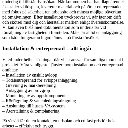
underlag till tillståndsansökan. När kommunen har handlagt ärendet
fastställer vi tidsplan, levererar material och påbörjar entreprenaden
med fokus på säkerhet, ren arbetssite och minsta möjliga påverkan
på omgivningen. Efter installation tryckprovar vi, går igenom drift
och skötsel med dig och återställer marken enligt överenskommelse.
Vi kan även bistå med dokumentation som underlättar vid
försäljning av fastigheten i framtiden. Målet är alltid en anläggning
som både fungerar och godkänns – på första försöket.
Installation & entreprenad – allt ingår
Vi erbjuder helhetslösningar där vi tar ansvar för samtliga moment i
projektet. Våra vanligaste tjänster inom installation och entreprenad
omfattar:
– Installation av enskilt avlopp
– Totalentreprenad för avloppsanläggning
– Grävning & markberedning
– Anläggning av provgrop
– Montering av avloppskomponenter
– Rörläggning & vattenledningsdragning
– Anslutning till husets VA-system
– Återställning & tomtplanering
På så sätt får du en kontakt, en tidsplan och ett fast pris för hela
arbetet – effektivt och tryggt.