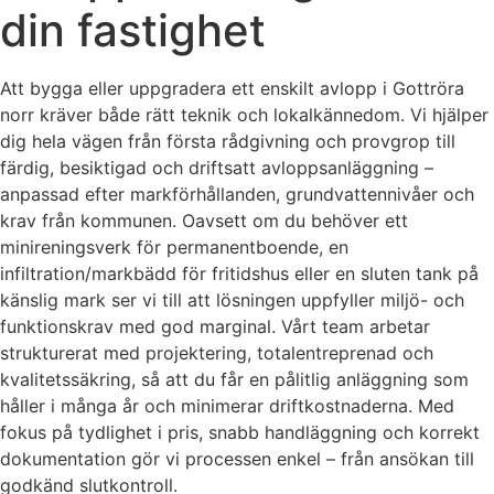
din fastighet
Att bygga eller uppgradera ett enskilt avlopp i Gottröra
norr kräver både rätt teknik och lokalkännedom. Vi hjälper
dig hela vägen från första rådgivning och provgrop till
färdig, besiktigad och driftsatt avloppsanläggning –
anpassad efter markförhållanden, grundvattennivåer och
krav från kommunen. Oavsett om du behöver ett
minireningsverk för permanentboende, en
infiltration/markbädd för fritidshus eller en sluten tank på
känslig mark ser vi till att lösningen uppfyller miljö- och
funktionskrav med god marginal. Vårt team arbetar
strukturerat med projektering, totalentreprenad och
kvalitetssäkring, så att du får en pålitlig anläggning som
håller i många år och minimerar driftkostnaderna. Med
fokus på tydlighet i pris, snabb handläggning och korrekt
dokumentation gör vi processen enkel – från ansökan till
godkänd slutkontroll.