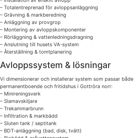
– Installation av enskilt avlopp
– Totalentreprenad för avloppsanläggning
– Grävning & markberedning
– Anläggning av provgrop
– Montering av avloppskomponenter
– Rörläggning & vattenledningsdragning
– Anslutning till husets VA-system
– Återställning & tomtplanering
Avloppssystem & lösningar
Vi dimensionerar och installerar system som passar både
permanentboende och fritidshus i Gottröra norr:
– Minireningsverk
– Slamavskiljare
– Trekammarbrunn
– Infiltration & markbädd
– Sluten tank / septitank
– BDT-anläggning (bad, disk, tvätt)
– Biobädd & gråvattensystem