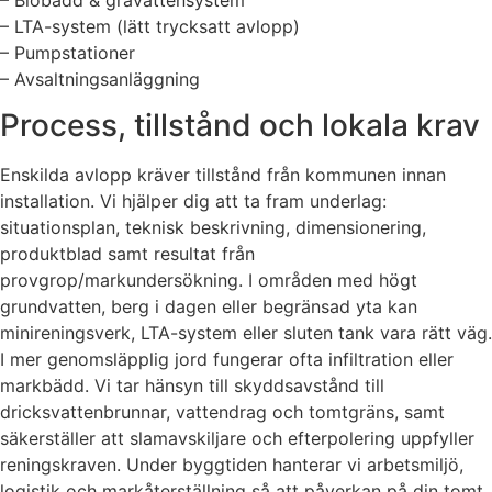
– LTA-system (lätt trycksatt avlopp)
– Pumpstationer
– Avsaltningsanläggning
Process, tillstånd och lokala krav
Enskilda avlopp kräver tillstånd från kommunen innan
installation. Vi hjälper dig att ta fram underlag:
situationsplan, teknisk beskrivning, dimensionering,
produktblad samt resultat från
provgrop/markundersökning. I områden med högt
grundvatten, berg i dagen eller begränsad yta kan
minireningsverk, LTA-system eller sluten tank vara rätt väg.
I mer genomsläpplig jord fungerar ofta infiltration eller
markbädd. Vi tar hänsyn till skyddsavstånd till
dricksvattenbrunnar, vattendrag och tomtgräns, samt
säkerställer att slamavskiljare och efterpolering uppfyller
reningskraven. Under byggtiden hanterar vi arbetsmiljö,
logistik och markåterställning så att påverkan på din tomt