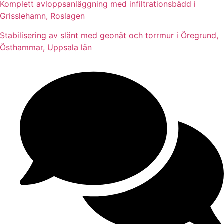
Komplett avloppsanläggning med infiltrationsbädd i
Grisslehamn, Roslagen
Stabilisering av slänt med geonät och torrmur i Öregrund,
Östhammar, Uppsala län