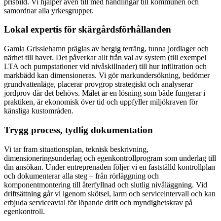
prisbild. Vi hjälper även till med handlingar till kommunen och
samordnar alla yrkesgrupper.
Lokal expertis för skärgårdsförhållanden
Gamla Grisslehamn präglas av bergig terräng, tunna jordlager och
närhet till havet. Det påverkar allt från val av system (till exempel
LTA och pumpstationer vid nivåskillnader) till hur infiltration och
markbädd kan dimensioneras. Vi gör markundersökning, bedömer
grundvattenläge, placerar provgrop strategiskt och analyserar
jordprov där det behövs. Målet är en lösning som både fungerar i
praktiken, är ekonomisk över tid och uppfyller miljökraven för
känsliga kustområden.
Trygg process, tydlig dokumentation
Vi tar fram situationsplan, teknisk beskrivning,
dimensioneringsunderlag och egenkontrollprogram som underlag till
din ansökan. Under entreprenaden följer vi en fastställd kontrollplan
och dokumenterar alla steg – från rörläggning och
komponentmontering till återfyllnad och slutlig nivåläggning. Vid
driftsättning går vi igenom skötsel, larm och serviceintervall och kan
erbjuda serviceavtal för löpande drift och myndighetskrav på
egenkontroll.