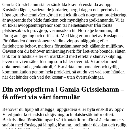
Gamla Grisslehamn ställer särskilda krav på enskilda avlopp.
Kustnära lägen, varierande jordarter, berg i dagen och periodvis
höga grundvattennivåer gör att rätt teknik och noggrann projektering
är avgörande för både funktion och myndighetsgodkännande. Vi är
en lokal avloppsentreprenör som tar helhetsansvar från första
platsbesök och provgrop, via ansökan till Norrtälje kommun, till
färdig anläggning och driftstart. Med lång erfarenhet av Roslagens
förhållanden dimensionerar vi din avloppsanläggning efter
fastighetens behov, markens förutsättningar och gällande miljökrav.
Oavsett om du behöver minireningsverk för året-runt-boende, sluten
tank för fritidshus eller en markbädd med effektiv slamavskiljning,
levererar vi en säker lösning som håller över tid. Vi arbetar med
dokumenterad egenkontroll, CE-märkta komponenter och tydlig
kommunikation genom hela projektet, så att du vet vad som händer,
när det händer och vad det kostar – utan överraskningar.
Din avloppsfirma i Gamla Grisslehamn –
få offert via vårt formulär
Behöver du hjälp att anlägga, uppgradera eller byta enskilt avlopp?
Vi erbjuder kostnadsfri rådgivning och platsbesök inför offert.
Beskriv dina förutsättningar i vårt kontaktformulär så återkommer vi
snabbt med förslag på lämplig lösning, preliminär tidsplan och tydlig