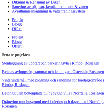
Dikning & Rensning av Diken
Sanering av olja, sot, kemikalier i mark & vatten
Avsaltningsanläggning & vattenreningssystem
Projekt
Blogg
Offert
Projekt
Blogg
Offert
Senaste projekten
Stenläggning av uppfart och parkeringsyta i Rimbo, Roslagen
Byte av avloppsrör, stammar och ledningar i Österskär, Roslagen
Vinterunderhåll med plogning och sandning för företagsområde i
Rimbo, Roslagen
Betonggjuten bottenplatta till nybyggd villa i Norrtälje, Roslagen
Dränering runt husgrund med isolering och dagvatten i Norrtälje,
Roslagen