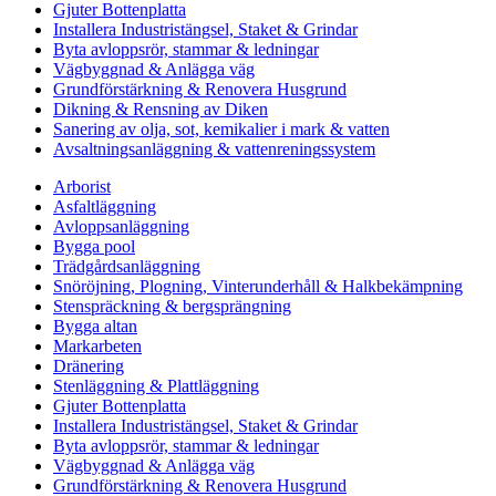
Gjuter Bottenplatta
Installera Industristängsel, Staket & Grindar
Byta avloppsrör, stammar & ledningar
Vägbyggnad & Anlägga väg
Grundförstärkning & Renovera Husgrund
Dikning & Rensning av Diken
Sanering av olja, sot, kemikalier i mark & vatten
Avsaltningsanläggning & vattenreningssystem
Arborist
Asfaltläggning
Avloppsanläggning
Bygga pool
Trädgårdsanläggning
Snöröjning, Plogning, Vinterunderhåll & Halkbekämpning
Stenspräckning & bergsprängning
Bygga altan
Markarbeten
Dränering
Stenläggning & Plattläggning
Gjuter Bottenplatta
Installera Industristängsel, Staket & Grindar
Byta avloppsrör, stammar & ledningar
Vägbyggnad & Anlägga väg
Grundförstärkning & Renovera Husgrund