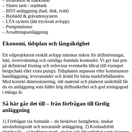
– Infiltration & markbädd
– Sluten tank / septitank
– BDT-anläggning (bad, disk, tvätt)
– Biobädd & gråvattensystem
– LTA-system (lätt trycksatt avlopp)
– Pumpstationer
– Avsaltningsanläggning
Ekonomi, tidsplan och långsiktighet
Ett välprojekterat enskilt avlopp minskar risken för driftstörningar,
lukt, översvämning och onödiga framtida kostnader. Vi ger fast pris
på definierad lösning och redovisar eventuella tillval (till exempel
bergschakt eller extra pump). Tidsplanen anpassas efter kommunens
handläggning, leveranstider och årstid för bästa markförhållanden.
Med korrekt dimensionering, rätt material och planerat underhåll får
du en anläggning som håller hög driftssäkerhet och god reningsgrad
i många år.
Så här går det till – från förfrågan till färdig
anläggning
1) Förfrågan via formulär – du beskriver fastigheten, önskat
användningssätt och nuvarande anläggning. 2) Kostnadsfritt
platsbesök – vi bedömer mark, nivåer och åtkomlighet samt planerar