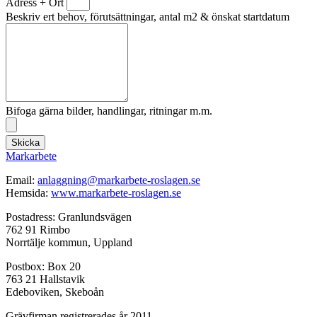
Adress + Ort
Beskriv ert behov, förutsättningar, antal m2 & önskat startdatum
Bifoga gärna bilder, handlingar, ritningar m.m.
Skicka
Markarbete
Email:
anlaggning@markarbete-roslagen.se
Hemsida:
www.markarbete-roslagen.se
Postadress: Granlundsvägen
762 91 Rimbo
Norrtälje kommun, Uppland
Postbox: Box 20
763 21 Hallstavik
Edeboviken, Skeboån
Grävfirman registrerades år 2011