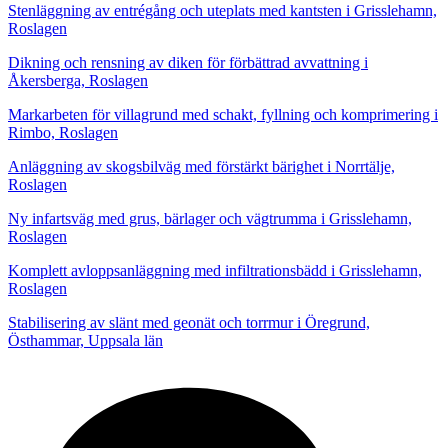
Stenläggning av entrégång och uteplats med kantsten i Grisslehamn,
Roslagen
Dikning och rensning av diken för förbättrad avvattning i
Åkersberga, Roslagen
Markarbeten för villagrund med schakt, fyllning och komprimering i
Rimbo, Roslagen
Anläggning av skogsbilväg med förstärkt bärighet i Norrtälje,
Roslagen
Ny infartsväg med grus, bärlager och vägtrumma i Grisslehamn,
Roslagen
Komplett avloppsanläggning med infiltrationsbädd i Grisslehamn,
Roslagen
Stabilisering av slänt med geonät och torrmur i Öregrund,
Östhammar, Uppsala län