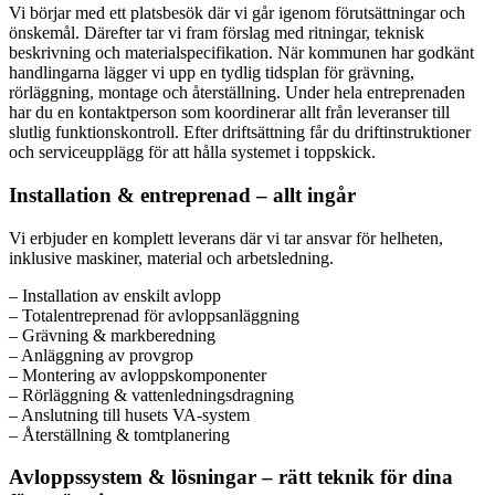
Vi börjar med ett platsbesök där vi går igenom förutsättningar och
önskemål. Därefter tar vi fram förslag med ritningar, teknisk
beskrivning och materialspecifikation. När kommunen har godkänt
handlingarna lägger vi upp en tydlig tidsplan för grävning,
rörläggning, montage och återställning. Under hela entreprenaden
har du en kontaktperson som koordinerar allt från leveranser till
slutlig funktionskontroll. Efter driftsättning får du driftinstruktioner
och serviceupplägg för att hålla systemet i toppskick.
Installation & entreprenad – allt ingår
Vi erbjuder en komplett leverans där vi tar ansvar för helheten,
inklusive maskiner, material och arbetsledning.
– Installation av enskilt avlopp
– Totalentreprenad för avloppsanläggning
– Grävning & markberedning
– Anläggning av provgrop
– Montering av avloppskomponenter
– Rörläggning & vattenledningsdragning
– Anslutning till husets VA-system
– Återställning & tomtplanering
Avloppssystem & lösningar – rätt teknik för dina