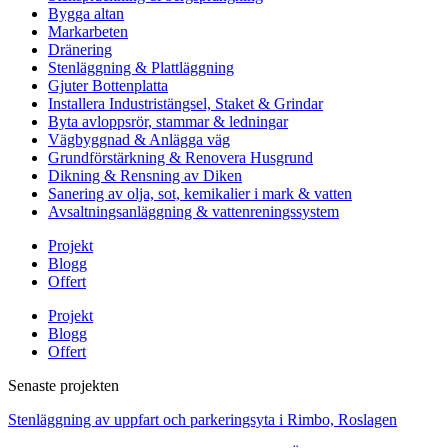
Bygga altan
Markarbeten
Dränering
Stenläggning & Plattläggning
Gjuter Bottenplatta
Installera Industristängsel, Staket & Grindar
Byta avloppsrör, stammar & ledningar
Vägbyggnad & Anlägga väg
Grundförstärkning & Renovera Husgrund
Dikning & Rensning av Diken
Sanering av olja, sot, kemikalier i mark & vatten
Avsaltningsanläggning & vattenreningssystem
Projekt
Blogg
Offert
Projekt
Blogg
Offert
Senaste projekten
Stenläggning av uppfart och parkeringsyta i Rimbo, Roslagen