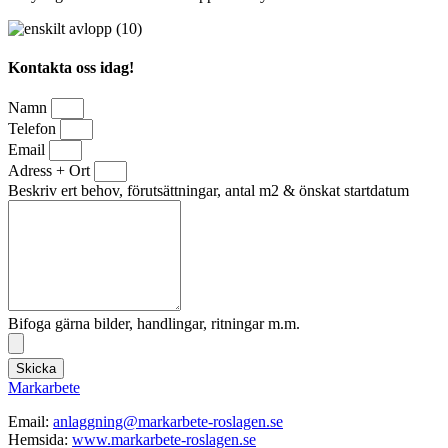
Kontakta oss idag!
Namn
Telefon
Email
Adress + Ort
Beskriv ert behov, förutsättningar, antal m2 & önskat startdatum
Bifoga gärna bilder, handlingar, ritningar m.m.
Skicka
Markarbete
Email:
anlaggning@markarbete-roslagen.se
Hemsida:
www.markarbete-roslagen.se