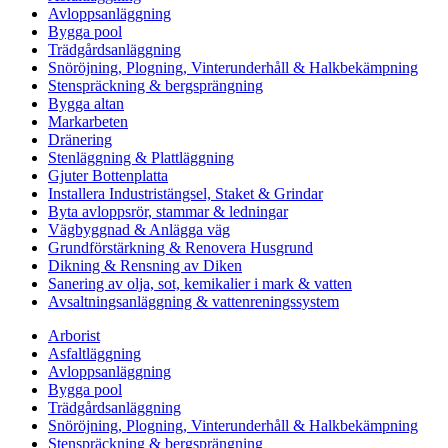
Avloppsanläggning
Bygga pool
Trädgårdsanläggning
Snöröjning, Plogning, Vinterunderhåll & Halkbekämpning
Stenspräckning & bergsprängning
Bygga altan
Markarbeten
Dränering
Stenläggning & Plattläggning
Gjuter Bottenplatta
Installera Industristängsel, Staket & Grindar
Byta avloppsrör, stammar & ledningar
Vägbyggnad & Anlägga väg
Grundförstärkning & Renovera Husgrund
Dikning & Rensning av Diken
Sanering av olja, sot, kemikalier i mark & vatten
Avsaltningsanläggning & vattenreningssystem
Arborist
Asfaltläggning
Avloppsanläggning
Bygga pool
Trädgårdsanläggning
Snöröjning, Plogning, Vinterunderhåll & Halkbekämpning
Stenspräckning & bergsprängning