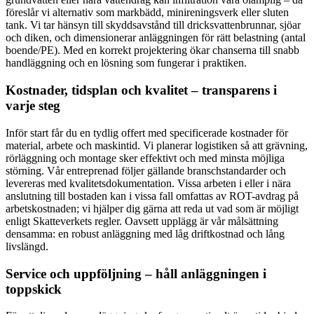
föreslår vi alternativ som markbädd, minireningsverk eller sluten
tank. Vi tar hänsyn till skyddsavstånd till dricksvattenbrunnar, sjöar
och diken, och dimensionerar anläggningen för rätt belastning (antal
boende/PE). Med en korrekt projektering ökar chanserna till snabb
handläggning och en lösning som fungerar i praktiken.
Kostnader, tidsplan och kvalitet – transparens i
varje steg
Inför start får du en tydlig offert med specificerade kostnader för
material, arbete och maskintid. Vi planerar logistiken så att grävning,
rörläggning och montage sker effektivt och med minsta möjliga
störning. Vår entreprenad följer gällande branschstandarder och
levereras med kvalitetsdokumentation. Vissa arbeten i eller i nära
anslutning till bostaden kan i vissa fall omfattas av ROT-avdrag på
arbetskostnaden; vi hjälper dig gärna att reda ut vad som är möjligt
enligt Skatteverkets regler. Oavsett upplägg är vår målsättning
densamma: en robust anläggning med låg driftkostnad och lång
livslängd.
Service och uppföljning – håll anläggningen i
toppskick