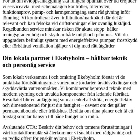
För att din avloppsanläggning ska fungera optimalt över tid erbjuder
vi serviceavtal med schemalagda kontroller, filterbyten,
funktionsprov, pump- och larmgenomgång samt rådgivning inför
tömning. Vi kontrollerar även infiltration/markbädd där det är
relevant och kan felsöka vid driftstörningar eller ovanlig lukt/ljud.
Regelbunden service minskar risken för akuta stopp, håller
reningsgraden hög och skyddar både miljö och plånbok. Vill du
uppgradera befintligt system med energieffektiva pumpar, frostskydd
eller förbättrad ventilation hjälper vi dig med rätt åtgärder.
Din lokala partner i Ekebyholm – hållbar teknik
och personlig service
Som lokalt verksamma i och omkring Ekebyholm förstår vi de
praktiska förutsättningarna: varierande jordarter, årstidsväxlingar och
skyddsvärda vattenområden. Vi kombinerar beprövad teknik med
modern styrning och utvalda komponenter från ledande fabrikat.
Resultatet blir en anläggning som är enkel att sköta, energieffektiv
och dimensionerad för just din fastighet – oavsett om det gäller
permanentboende eller fritidshus. Berätta om dina planer och få ett
förslag som tar hänsyn till både budget och miljö.
Avslutande CTA: Beskriv ditt behov och tomtens förutsättningar i
vårt kontaktformulär så återkommer vi snabbt med rådgivning och
en tydlig offert för enskilt avlopp i Ekebyholm.