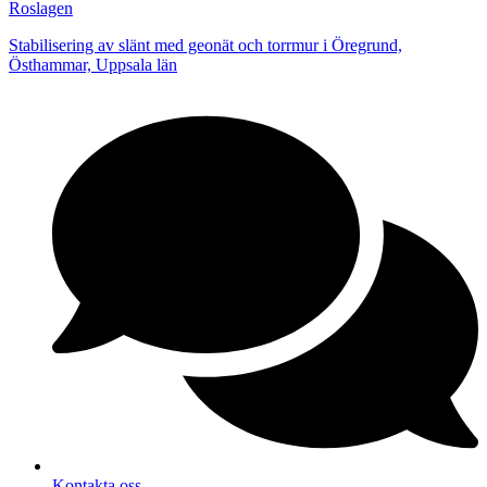
Roslagen
Stabilisering av slänt med geonät och torrmur i Öregrund,
Östhammar, Uppsala län
Kontakta oss