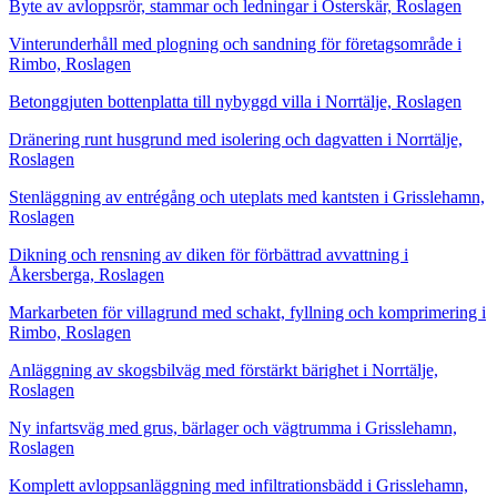
Byte av avloppsrör, stammar och ledningar i Österskär, Roslagen
Vinterunderhåll med plogning och sandning för företagsområde i
Rimbo, Roslagen
Betonggjuten bottenplatta till nybyggd villa i Norrtälje, Roslagen
Dränering runt husgrund med isolering och dagvatten i Norrtälje,
Roslagen
Stenläggning av entrégång och uteplats med kantsten i Grisslehamn,
Roslagen
Dikning och rensning av diken för förbättrad avvattning i
Åkersberga, Roslagen
Markarbeten för villagrund med schakt, fyllning och komprimering i
Rimbo, Roslagen
Anläggning av skogsbilväg med förstärkt bärighet i Norrtälje,
Roslagen
Ny infartsväg med grus, bärlager och vägtrumma i Grisslehamn,
Roslagen
Komplett avloppsanläggning med infiltrationsbädd i Grisslehamn,