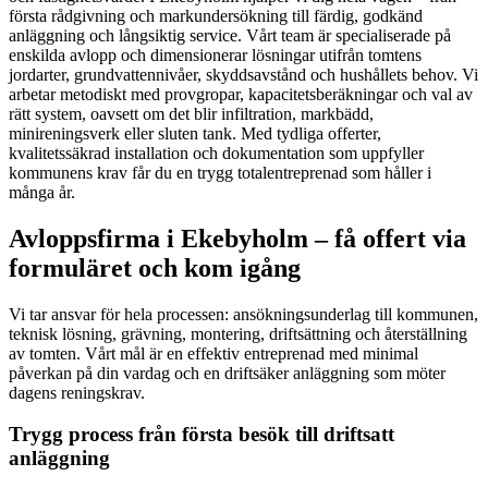
första rådgivning och markundersökning till färdig, godkänd
anläggning och långsiktig service. Vårt team är specialiserade på
enskilda avlopp och dimensionerar lösningar utifrån tomtens
jordarter, grundvattennivåer, skyddsavstånd och hushållets behov. Vi
arbetar metodiskt med provgropar, kapacitetsberäkningar och val av
rätt system, oavsett om det blir infiltration, markbädd,
minireningsverk eller sluten tank. Med tydliga offerter,
kvalitetssäkrad installation och dokumentation som uppfyller
kommunens krav får du en trygg totalentreprenad som håller i
många år.
Avloppsfirma i Ekebyholm – få offert via
formuläret och kom igång
Vi tar ansvar för hela processen: ansökningsunderlag till kommunen,
teknisk lösning, grävning, montering, driftsättning och återställning
av tomten. Vårt mål är en effektiv entreprenad med minimal
påverkan på din vardag och en driftsäker anläggning som möter
dagens reningskrav.
Trygg process från första besök till driftsatt
anläggning