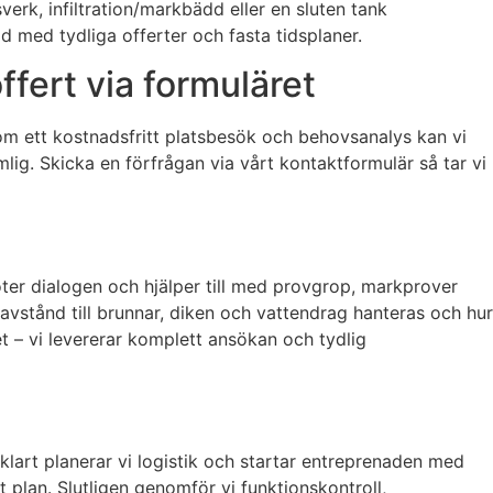
verk, infiltration/markbädd eller en sluten tank
id med tydliga offerter och fasta tidsplaner.
ffert via formuläret
m ett kostnadsfritt platsbesök och behovsanalys kan vi
mlig. Skicka en förfrågan via vårt kontaktformulär så tar vi
öter dialogen och hjälper till med provgrop, markprover
 avstånd till brunnar, diken och vattendrag hanteras och hur
t – vi levererar komplett ansökan och tydlig
 klart planerar vi logistik och startar entreprenaden med
t plan. Slutligen genomför vi funktionskontroll,