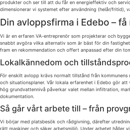
produkter och ser till att du får en energieffektiv och ser
dimensionerar vi systemet efter användning (helår/fritid), va
Din avloppsfirma i Edebo – få r
Vi är en erfaren VA-entreprenör som projekterar och bygg
snabbt avgöra vilka alternativ som är bäst för din fastighe
fram en rekommendation och offert anpassad efter din tom
Lokalkännedom och tillståndspro
För enskilt avlopp krävs normalt tillstånd från kommunens 
och situationsplaner. Vår lokala erfarenhet i Edebo gör att
hög grundvattennivå påverkar valet mellan infiltration, mar
dokumentation.
Så går vårt arbete till – från provg
Vi börjar med platsbesök och rådgivning, därefter utredning
rätt maskiner och säker arbetsmiljö. Under arbetet håller vi