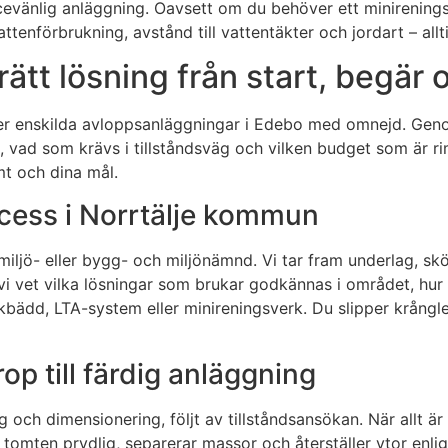
vicevänlig anläggning. Oavsett om du behöver ett minirenings
ttenförbrukning, avstånd till vattentäkter och jordart – allt
ätt lösning från start, begär o
er enskilda avloppsanläggningar i Edebo med omnejd. Geno
t, vad som krävs i tillståndsväg och vilken budget som är ri
t och dina mål.
cess i Norrtälje kommun
miljö- eller bygg- och miljönämnd. Vi tar fram underlag, sk
 vi vet vilka lösningar som brukar godkännas i området, hur
kbädd, LTA-system eller minireningsverk. Du slipper krångle
rop till färdig anläggning
 och dimensionering, följt av tillståndsansökan. När allt är
 tomten prydlig, separerar massor och återställer ytor enlig