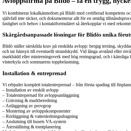
Avloppsfirma på Blidö – få en trygg, nycke
Vi kombinerar lokalkännedom på Blidö med certifierad kompetens och
självfall inte räcker, och dokumenterar allt för en smidig tillståndspro
fastighet och behov i kontaktformuläret så återkopplar vi med rekomm
Skärgårdsanpassade lösningar för Blidös unika förut
Blidö ställer särskilda krav på enskilda avlopp: bergig terräng, sky
och tar hänsyn till eventuellt strandskydd. Vid långa avstånd eller niv
markbädd eller minireningsverk med hög reningsgrad, och i känsliga 
vinterkyla och sommarens toppbelastning.
Installation & entreprenad
Vi erbjuder komplett totalentreprenad – från första spadtag till finplan
– Installation av enskilt avlopp
– Totalentreprenad för avloppsanläggning
– Grävning & markberedning
– Anläggning av provgrop
– Montering av avloppskomponenter
– Rörläggning & vattenledningsdragning
– Anslutning till husets VA-system
– Återställning & tomtplanering