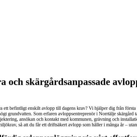
kra och skärgårdsanpassade avlo
ett befintligt enskilt avlopp till dagens krav? Vi hjälper dig från först
ögt grundvatten. Som erfaren avloppsentreprenör i Norrtälje skärgård tar
rojektering, ansökan och kontakt med kommunen, grävning och installatio
iljökrav, så att du får ett driftsäkert avlopp som håller i många år – ut