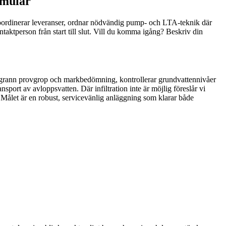
rmulär
oordinerar leveranser, ordnar nödvändig pump- och LTA-teknik där
ontaktperson från start till slut. Vill du komma igång? Beskriv din
noggrann provgrop och markbedömning, kontrollerar grundvattennivåer
port av avloppsvatten. Där infiltration inte är möjlig föreslår vi
ålet är en robust, servicevänlig anläggning som klarar både