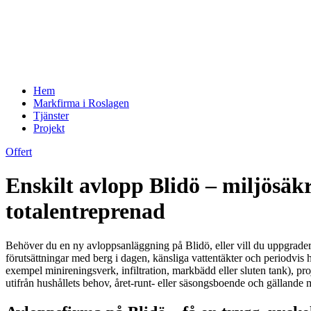
Hem
Markfirma i Roslagen
Tjänster
Projekt
Offert
Enskilt avlopp Blidö – miljösä
totalentreprenad
Behöver du en ny avloppsanläggning på Blidö, eller vill du uppgradera 
förutsättningar med berg i dagen, känsliga vattentäkter och periodvis h
exempel minireningsverk, infiltration, markbädd eller sluten tank), p
utifrån hushållets behov, året-runt- eller säsongsboende och gällande m