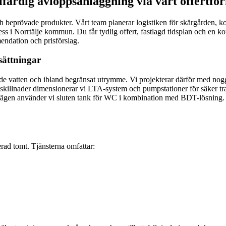
lfärdig avloppsanläggning via vårt offertfo
 beprövade produkter. Vårt team planerar logistiken för skärgården, k
cess i Norrtälje kommun. Du får tydlig offert, fastlagd tidsplan och en k
endation och prisförslag.
sättningar
ddade vatten och ibland begränsat utrymme. Vi projekterar därför med 
åskillnader dimensionerar vi LTA-system och pumpstationer för säker trans
lägen använder vi sluten tank för WC i kombination med BDT-lösning. M
erad tomt. Tjänsterna omfattar: