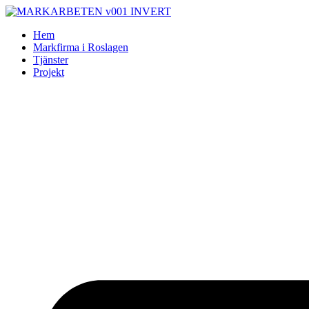
Skip
to
Hem
content
Markfirma i Roslagen
Tjänster
Projekt