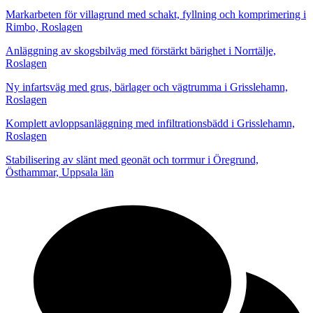
Markarbeten för villagrund med schakt, fyllning och komprimering i
Rimbo, Roslagen
Anläggning av skogsbilväg med förstärkt bärighet i Norrtälje,
Roslagen
Ny infartsväg med grus, bärlager och vägtrumma i Grisslehamn,
Roslagen
Komplett avloppsanläggning med infiltrationsbädd i Grisslehamn,
Roslagen
Stabilisering av slänt med geonät och torrmur i Öregrund,
Östhammar, Uppsala län