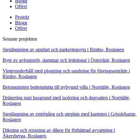
Blogg
Offert
Projekt
Blogg
Offert
Senaste projekten
Stenläggning av uppfart och parkeringsyta i Rimbo, Roslagen
Byte av avloppsrör, stammar och ledningar i Österskär, Roslagen
Vinterunderhåll med plogning och sandning för företagsområde i
Rimbo, Roslagen
Betonggjuten bottenplatta till nybyggd villa i Norrtälje, Roslagen
Dränering runt husgrund med isolering och dagvatten i Norrtälje,
Roslagen
Stenläggning av entrégång och uteplats med kantsten i Grisslehamn,
Roslagen
Dikning och rensning av diken för förbättrad avvattning i
Åkersberga, Roslagen