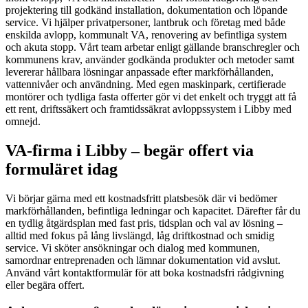
projektering till godkänd installation, dokumentation och löpande
service. Vi hjälper privatpersoner, lantbruk och företag med både
enskilda avlopp, kommunalt VA, renovering av befintliga system
och akuta stopp. Vårt team arbetar enligt gällande branschregler och
kommunens krav, använder godkända produkter och metoder samt
levererar hållbara lösningar anpassade efter markförhållanden,
vattennivåer och användning. Med egen maskinpark, certifierade
montörer och tydliga fasta offerter gör vi det enkelt och tryggt att få
ett rent, driftssäkert och framtidssäkrat avloppssystem i Libby med
omnejd.
VA-firma i Libby – begär offert via
formuläret idag
Vi börjar gärna med ett kostnadsfritt platsbesök där vi bedömer
markförhållanden, befintliga ledningar och kapacitet. Därefter får du
en tydlig åtgärdsplan med fast pris, tidsplan och val av lösning –
alltid med fokus på lång livslängd, låg driftkostnad och smidig
service. Vi sköter ansökningar och dialog med kommunen,
samordnar entreprenaden och lämnar dokumentation vid avslut.
Använd vårt kontaktformulär för att boka kostnadsfri rådgivning
eller begära offert.