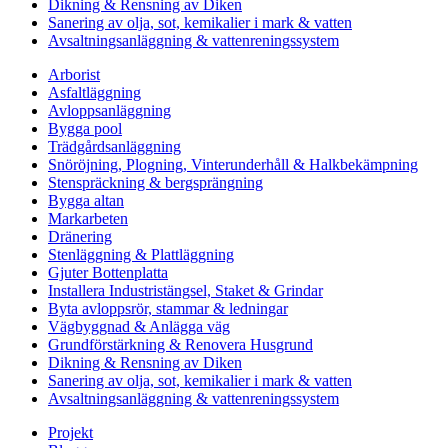
Dikning & Rensning av Diken
Sanering av olja, sot, kemikalier i mark & vatten
Avsaltningsanläggning & vattenreningssystem
Arborist
Asfaltläggning
Avloppsanläggning
Bygga pool
Trädgårdsanläggning
Snöröjning, Plogning, Vinterunderhåll & Halkbekämpning
Stenspräckning & bergsprängning
Bygga altan
Markarbeten
Dränering
Stenläggning & Plattläggning
Gjuter Bottenplatta
Installera Industristängsel, Staket & Grindar
Byta avloppsrör, stammar & ledningar
Vägbyggnad & Anlägga väg
Grundförstärkning & Renovera Husgrund
Dikning & Rensning av Diken
Sanering av olja, sot, kemikalier i mark & vatten
Avsaltningsanläggning & vattenreningssystem
Projekt