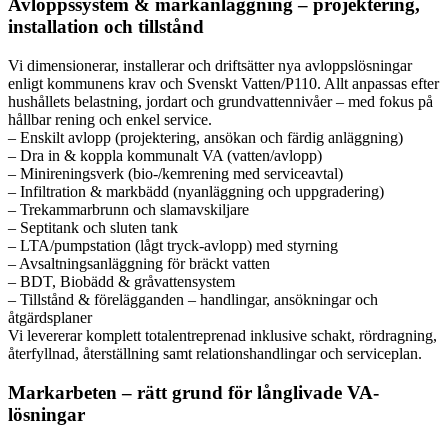
Avloppssystem & markanläggning – projektering,
installation och tillstånd
Vi dimensionerar, installerar och driftsätter nya avloppslösningar
enligt kommunens krav och Svenskt Vatten/P110. Allt anpassas efter
hushållets belastning, jordart och grundvattennivåer – med fokus på
hållbar rening och enkel service.
– Enskilt avlopp (projektering, ansökan och färdig anläggning)
– Dra in & koppla kommunalt VA (vatten/avlopp)
– Minireningsverk (bio-/kemrening med serviceavtal)
– Infiltration & markbädd (nyanläggning och uppgradering)
– Trekammarbrunn och slamavskiljare
– Septitank och sluten tank
– LTA/pumpstation (lågt tryck-avlopp) med styrning
– Avsaltningsanläggning för bräckt vatten
– BDT, Biobädd & gråvattensystem
– Tillstånd & förelägganden – handlingar, ansökningar och
åtgärdsplaner
Vi levererar komplett totalentreprenad inklusive schakt, rördragning,
återfyllnad, återställning samt relationshandlingar och serviceplan.
Markarbeten – rätt grund för långlivade VA-
lösningar