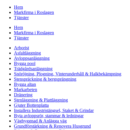
Hem
Markfirma i Roslagen
Tjänster
Hem
Markfirma i Roslagen
Tjänster
Arborist
Asfaltläggning
Avloppsanläggning
Bygga pool
Trädgårdsanläggning
Snöröjning, Plogning, Vinterunderhåll & Halkbekämpning
Stenspräckning & bergsprängning
Bygga altan
Markarbeten
Dränering
Stenläggning & Plattläggning
Gjuter Bottenplatta
Installera Industristängsel, Staket & Grindar
Byta avloppsrör, stammar & ledningar
Vägbyggnad & Anlägga väg
Grundförstärkning & Renovera Husgrund