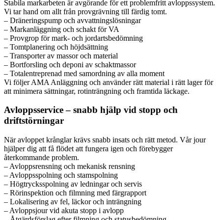
Stabila markarbeten är avgörande för ett problemfritt avloppssystem.
Vi tar hand om allt från provgrävning till färdig tomt.
– Dräneringspump och avvattningslösningar
– Markanläggning och schakt för VA
– Provgrop för mark- och jordartsbedömning
– Tomtplanering och höjdsättning
– Transporter av massor och material
– Bortforsling och deponi av schaktmassor
– Totalentreprenad med samordning av alla moment
Vi följer AMA Anläggning och använder rätt material i rätt lager för
att minimera sättningar, rotinträngning och framtida läckage.
Avloppsservice – snabb hjälp vid stopp och
driftstörningar
När avloppet krånglar krävs snabb insats och rätt metod. Vår jour
hjälper dig att få flödet att fungera igen och förebygger
återkommande problem.
– Avloppsrensning och mekanisk rensning
– Avloppsspolning och stamspolning
– Högtrycksspolning av ledningar och servis
– Rörinspektion och filmning med färgrapport
– Lokalisering av fel, läckor och inträngning
– Avloppsjour vid akuta stopp i avlopp
– Åtgärdsförslag efter filmning och statusbedömning