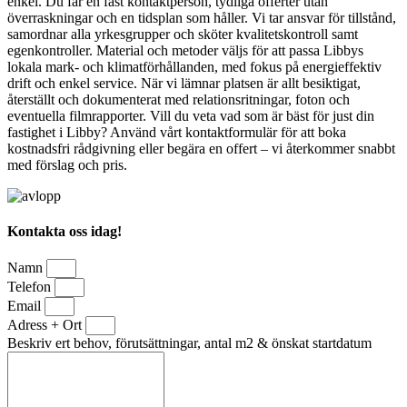
enkel. Du får en fast kontaktperson, tydliga offerter utan
överraskningar och en tidsplan som håller. Vi tar ansvar för tillstånd,
samordnar alla yrkesgrupper och sköter kvalitetskontroll samt
egenkontroller. Material och metoder väljs för att passa Libbys
lokala mark- och klimatförhållanden, med fokus på energieffektiv
drift och enkel service. När vi lämnar platsen är allt besiktigat,
återställt och dokumenterat med relationsritningar, foton och
eventuella filmrapporter. Vill du veta vad som är bäst för just din
fastighet i Libby? Använd vårt kontaktformulär för att boka
kostnadsfri rådgivning eller begära en offert – vi återkommer snabbt
med förslag och pris.
Kontakta oss idag!
Namn
Telefon
Email
Adress + Ort
Beskriv ert behov, förutsättningar, antal m2 & önskat startdatum