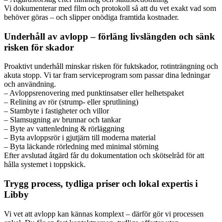
Vi dokumenterar med film och protokoll så att du vet exakt vad som
behöver göras – och slipper onödiga framtida kostnader.
Underhåll av avlopp – förläng livslängden och sänk
risken för skador
Proaktivt underhåll minskar risken för fuktskador, rotinträngning och
akuta stopp. Vi tar fram serviceprogram som passar dina ledningar
och användning.
– Avloppsrenovering med punktinsatser eller helhetspaket
– Relining av rör (strump- eller sprutlining)
– Stambyte i fastigheter och villor
– Slamsugning av brunnar och tankar
– Byte av vattenledning & rörläggning
– Byta avloppsrör i gjutjärn till moderna material
– Byta läckande rörledning med minimal störning
Efter avslutad åtgärd får du dokumentation och skötselråd för att
hålla systemet i toppskick.
Trygg process, tydliga priser och lokal expertis i
Libby
Vi vet att avlopp kan kännas komplext – därför gör vi processen