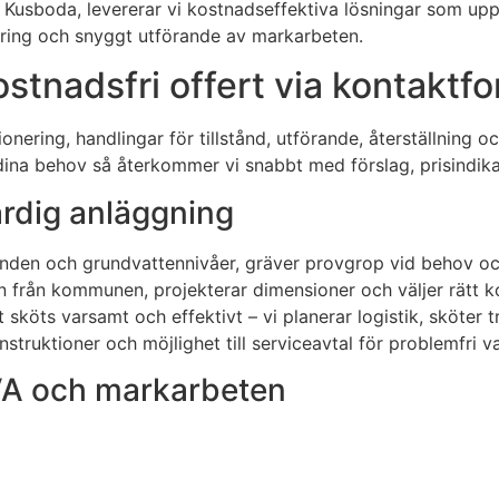
t i Kusboda, levererar vi kostnadseffektiva lösningar som u
kring och snyggt utförande av markarbeten.
stnadsfri offert via kontaktf
onering, handlingar för tillstånd, utförande, återställning o
d dina behov så återkommer vi snabbt med förslag, prisindika
ärdig anläggning
den och grundvattennivåer, gräver provgrop vid behov och 
den från kommunen, projekterar dimensioner och väljer rätt 
köts varsamt och effektivt – vi planerar logistik, sköter t
nstruktioner och möjlighet till serviceavtal för problemfri v
 VA och markarbeten