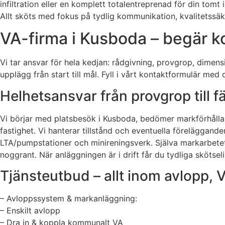
infiltration eller en komplett totalentreprenad för din tom
Allt sköts med fokus på tydlig kommunikation, kvalitetssä
VA-firma i Kusboda – begär ko
Vi tar ansvar för hela kedjan: rådgivning, provgrop, dimensi
upplägg från start till mål. Fyll i vårt kontaktformulär me
Helhetsansvar från provgrop till f
Vi börjar med platsbesök i Kusboda, bedömer markförhållan
fastighet. Vi hanterar tillstånd och eventuella föreläggan
LTA/pumpstationer och minireningsverk. Själva markarbetet s
noggrant. När anläggningen är i drift får du tydliga skötseli
Tjänsteutbud – allt inom avlopp,
– Avloppssystem & markanläggning:
– Enskilt avlopp
– Dra in & koppla kommunalt VA