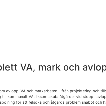
lett VA, mark och avlo
om avlopp, VA och markarbeten – från projektering och tillst
 till kommunalt VA, liksom akuta åtgärder vid stopp i avl
polning för att felsöka och åtgärda problem snabbt och hå