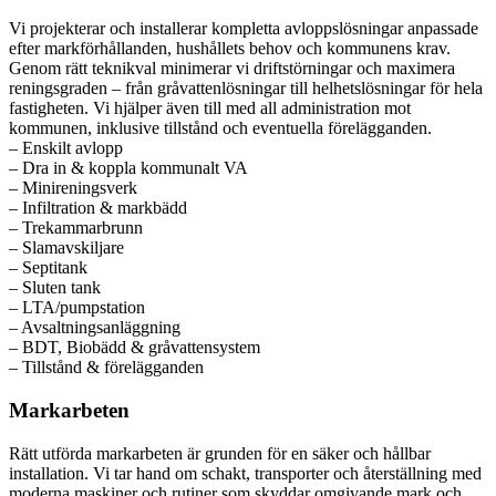
Vi projekterar och installerar kompletta avloppslösningar anpassade
efter markförhållanden, hushållets behov och kommunens krav.
Genom rätt teknikval minimerar vi driftstörningar och maximera
reningsgraden – från gråvattenlösningar till helhetslösningar för hela
fastigheten. Vi hjälper även till med all administration mot
kommunen, inklusive tillstånd och eventuella förelägganden.
– Enskilt avlopp
– Dra in & koppla kommunalt VA
– Minireningsverk
– Infiltration & markbädd
– Trekammarbrunn
– Slamavskiljare
– Septitank
– Sluten tank
– LTA/pumpstation
– Avsaltningsanläggning
– BDT, Biobädd & gråvattensystem
– Tillstånd & förelägganden
Markarbeten
Rätt utförda markarbeten är grunden för en säker och hållbar
installation. Vi tar hand om schakt, transporter och återställning med
moderna maskiner och rutiner som skyddar omgivande mark och