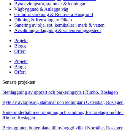
Byta avloppsrör, stammar & ledningar
Vägbyggnad & Anlägga väg
Grundförstärkning & Renovera Husgrund
Dikning & Rensning av Diken
Sanering av olja, sot, kemikalier i mark & vatten
Avsaltningsanläggning & vattenreningssystem
Projekt
Blogg
Offert
Projekt
Blogg
Offert
Senaste projekten
Stenläggning av uppfart och parkeringsyta i Rimbo, Roslagen
Byte av avloppsrör, stammar och ledningar i Österskär, Roslagen
Vinterunderhåll med plogning och sandning för företagsområde i
Rimbo, Roslagen
Betonggjuten bottenplatta till nybyggd villa i Norrtälje, Roslagen