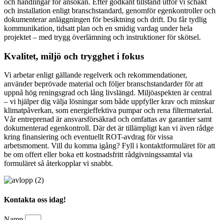
och handlingar för ansökan. Efter godkänt tillstånd utför vi schakt
och installation enligt branschstandard, genomför egenkontroller och
dokumenterar anläggningen för besiktning och drift. Du får tydlig
kommunikation, tidsatt plan och en smidig vardag under hela
projektet – med trygg överlämning och instruktioner för skötsel.
Kvalitet, miljö och trygghet i fokus
Vi arbetar enligt gällande regelverk och rekommendationer,
använder beprövade material och följer branschstandarder för att
uppnå hög reningsgrad och lång livslängd. Miljöaspekten är central
– vi hjälper dig välja lösningar som både uppfyller krav och minskar
klimatpåverkan, som energieffektiva pumpar och rena filtermaterial.
Vår entreprenad är ansvarsförsäkrad och omfattas av garantier samt
dokumenterad egenkontroll. Där det är tillämpligt kan vi även rådge
kring finansiering och eventuellt ROT-avdrag för vissa
arbetsmoment. Vill du komma igång? Fyll i kontaktformuläret för att
be om offert eller boka ett kostnadsfritt rådgivningssamtal via
formuläret så återkopplar vi snabbt.
Kontakta oss idag!
Namn