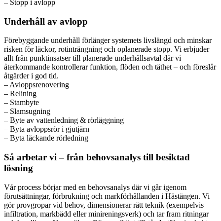
– Stopp i avlopp
Underhåll av avlopp
Förebyggande underhåll förlänger systemets livslängd och minskar
risken för läckor, rotinträngning och oplanerade stopp. Vi erbjuder
allt från punktinsatser till planerade underhållsavtal där vi
återkommande kontrollerar funktion, flöden och täthet – och föreslår
åtgärder i god tid.
– Avloppsrenovering
– Relining
– Stambyte
– Slamsugning
– Byte av vattenledning & rörläggning
– Byta avloppsrör i gjutjärn
– Byta läckande rörledning
Så arbetar vi – från behovsanalys till besiktad
lösning
Vår process börjar med en behovsanalys där vi går igenom
förutsättningar, förbrukning och markförhållanden i Hästängen. Vi
gör provgropar vid behov, dimensionerar rätt teknik (exempelvis
infiltration, markbädd eller minireningsverk) och tar fram ritningar