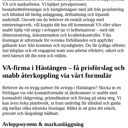
VA och markarbeten. Vi hjälper privatpersoner,
bostadsrättsföreningar och fastighetsägare med allt från projektering
och tillstånd till färdig anläggning, driftsättning och löpande
underhåll. Oavsett om du behöver ett enskilt avlopp med
minireningsverk, vill koppla ditt hus till kommunalt VA eller söker
snabb hjälp vid stopp i avloppet tar vi helhetsansvar – med rätt
dimensionering, dokumentation och kvalitetskontroller. Våra
lösningar är utformade för svenska förhållanden och uppfyller
gällande krav från kommun och myndigheter. Du får tydliga offerter,
fast tidsplan och ett engagerat team som arbetar effektivt, säkert och
med hänsyn till din tomt och miljön.
VA-firma i Hästängen – få prisförslag och
snabb återkoppling via vårt formulär
Behöver du en trygg partner för avlopp i Hästängen? Skicka in en
förfrågan via vårt kontaktformulär så återkommer vi snabbt med
kostnadsfri rådgivning, prisindikation och förslag på nästa steg. Vi
kan även boka platsbesök, ta fram underlag för tillstånd och guida
dig mellan olika tekniska lösningar. Målet är att göra det enkelt,
prisvärt och långsiktigt hållbart.
Avloppssystem & markanläggning