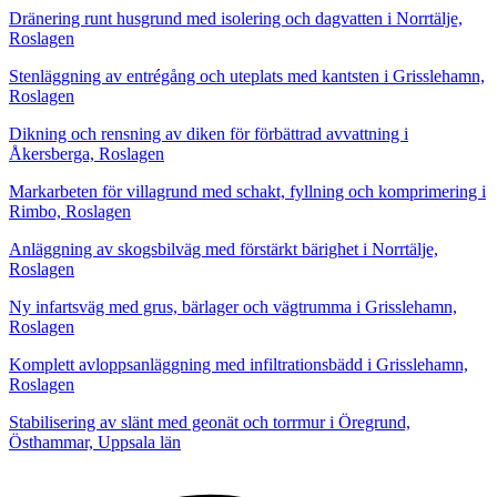
Dränering runt husgrund med isolering och dagvatten i Norrtälje,
Roslagen
Stenläggning av entrégång och uteplats med kantsten i Grisslehamn,
Roslagen
Dikning och rensning av diken för förbättrad avvattning i
Åkersberga, Roslagen
Markarbeten för villagrund med schakt, fyllning och komprimering i
Rimbo, Roslagen
Anläggning av skogsbilväg med förstärkt bärighet i Norrtälje,
Roslagen
Ny infartsväg med grus, bärlager och vägtrumma i Grisslehamn,
Roslagen
Komplett avloppsanläggning med infiltrationsbädd i Grisslehamn,
Roslagen
Stabilisering av slänt med geonät och torrmur i Öregrund,
Östhammar, Uppsala län