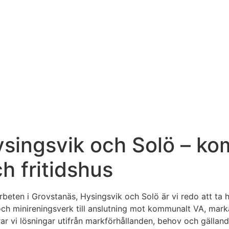
ysingsvik och Solö – ko
h fritidshus
eten i Grovstanäs, Hysingsvik och Solö är vi redo att ta h
p och minireningsverk till anslutning mot kommunalt VA, m
r vi lösningar utifrån markförhållanden, behov och gälland