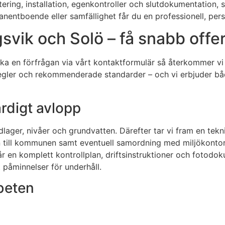
tering, installation, egenkontroller och slutdokumentation, s
anentboende eller samfällighet får du en professionell, perso
svik och Solö – få snabb offer
icka en förfrågan via vårt kontaktformulär så återkommer vi
regler och rekommenderade standarder – och vi erbjuder bå
ärdigt avlopp
ger, nivåer och grundvatten. Därefter tar vi fram en teknis
 till kommunen samt eventuell samordning med miljökontore
får en komplett kontrollplan, driftsinstruktioner och fotodo
 påminnelser för underhåll.
beten