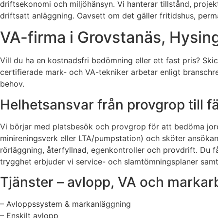
driftsekonomi och miljöhänsyn. Vi hanterar tillstånd, projek
driftsatt anläggning. Oavsett om det gäller fritidshus, perm
VA-firma i Grovstanäs, Hysing
Vill du ha en kostnadsfri bedömning eller ett fast pris? Sk
certifierade mark- och VA-tekniker arbetar enligt bransch
behov.
Helhetsansvar från provgrop till f
Vi börjar med platsbesök och provgrop för att bedöma jordla
minireningsverk eller LTA/pumpstation) och sköter ansökan
rörläggning, återfyllnad, egenkontroller och provdrift. Du 
trygghet erbjuder vi service- och slamtömningsplaner samt
Tjänster – avlopp, VA och markar
– Avloppssystem & markanläggning
– Enskilt avlopp