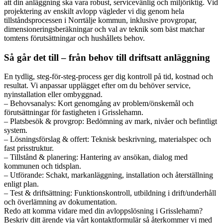
att din anläggning ska vara robust, servicevänlig och miljöriktig. Vid
projektering av enskilt avlopp vägleder vi dig genom hela
tillståndsprocessen i Norrtälje kommun, inklusive provgropar,
dimensioneringsberäkningar och val av teknik som bäst matchar
tomtens förutsättningar och hushållets behov.
Så går det till – från behov till driftsatt anläggning
En tydlig, steg-för-steg-process ger dig kontroll på tid, kostnad och
resultat. Vi anpassar upplägget efter om du behöver service,
nyinstallation eller ombyggnad.
– Behovsanalys: Kort genomgång av problem/önskemål och
förutsättningar för fastigheten i Grisslehamn.
– Platsbesök & provgrop: Bedömning av mark, nivåer och befintligt
system.
– Lösningsförslag & offert: Teknisk beskrivning, materialspec och
fast prisstruktur.
– Tillstånd & planering: Hantering av ansökan, dialog med
kommunen och tidsplan.
– Utförande: Schakt, markanläggning, installation och återställning
enligt plan.
– Test & driftsättning: Funktionskontroll, utbildning i drift/underhåll
och överlämning av dokumentation.
Redo att komma vidare med din avloppslösning i Grisslehamn?
Beskriv ditt ärende via vårt kontaktformulär så återkommer vi med