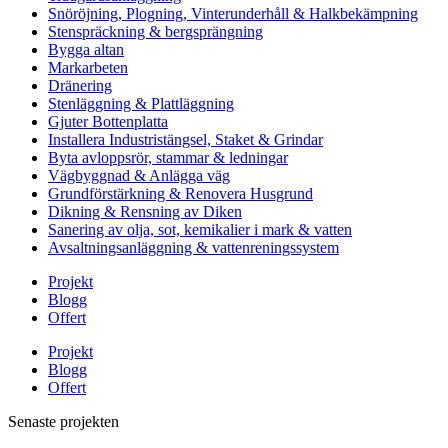
Snöröjning, Plogning, Vinterunderhåll & Halkbekämpning
Stenspräckning & bergsprängning
Bygga altan
Markarbeten
Dränering
Stenläggning & Plattläggning
Gjuter Bottenplatta
Installera Industristängsel, Staket & Grindar
Byta avloppsrör, stammar & ledningar
Vägbyggnad & Anlägga väg
Grundförstärkning & Renovera Husgrund
Dikning & Rensning av Diken
Sanering av olja, sot, kemikalier i mark & vatten
Avsaltningsanläggning & vattenreningssystem
Projekt
Blogg
Offert
Projekt
Blogg
Offert
Senaste projekten