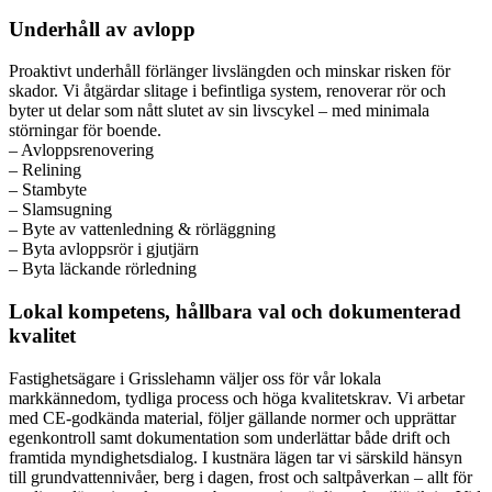
Underhåll av avlopp
Proaktivt underhåll förlänger livslängden och minskar risken för
skador. Vi åtgärdar slitage i befintliga system, renoverar rör och
byter ut delar som nått slutet av sin livscykel – med minimala
störningar för boende.
– Avloppsrenovering
– Relining
– Stambyte
– Slamsugning
– Byte av vattenledning & rörläggning
– Byta avloppsrör i gjutjärn
– Byta läckande rörledning
Lokal kompetens, hållbara val och dokumenterad
kvalitet
Fastighetsägare i Grisslehamn väljer oss för vår lokala
markkännedom, tydliga process och höga kvalitetskrav. Vi arbetar
med CE-godkända material, följer gällande normer och upprättar
egenkontroll samt dokumentation som underlättar både drift och
framtida myndighetsdialog. I kustnära lägen tar vi särskild hänsyn
till grundvattennivåer, berg i dagen, frost och saltpåverkan – allt för