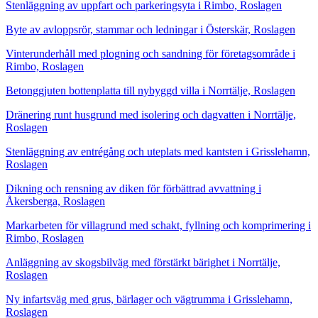
Stenläggning av uppfart och parkeringsyta i Rimbo, Roslagen
Byte av avloppsrör, stammar och ledningar i Österskär, Roslagen
Vinterunderhåll med plogning och sandning för företagsområde i
Rimbo, Roslagen
Betonggjuten bottenplatta till nybyggd villa i Norrtälje, Roslagen
Dränering runt husgrund med isolering och dagvatten i Norrtälje,
Roslagen
Stenläggning av entrégång och uteplats med kantsten i Grisslehamn,
Roslagen
Dikning och rensning av diken för förbättrad avvattning i
Åkersberga, Roslagen
Markarbeten för villagrund med schakt, fyllning och komprimering i
Rimbo, Roslagen
Anläggning av skogsbilväg med förstärkt bärighet i Norrtälje,
Roslagen
Ny infartsväg med grus, bärlager och vägtrumma i Grisslehamn,
Roslagen