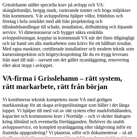
Grisslehamn ställer speciella krav på avlopp och VA:
skärgårdsmiljö, bergig mark, varierande tomter och höga miljökrav
från kommunen. Vår avloppsfirma hjälper villor, fritidshus och
företag i hela området med allt från projektering och
tillståndshandlingar till schakt, installation, driftsättning och löpande
service. Vi dimensionerar och bygger säkra enskilda
avloppslösningar, kopplar in kommunalt VA när det finns tillgängligt
och tar hand om alla markarbeten som krävs för ett hållbart resultat.
Med egna maskiner, certifierade installatörer och modern teknik som
kamerainspektion och högtrycksspolning får du en trygg leverans
från start till mål – oavsett om det gäller nyanläggning, renovering
eller akut stopp i avloppet.
VA-firma i Grisslehamn – rätt system,
rätt markarbete, rätt från början
Vi kombinerar teknisk kompetens inom VA med gedigen
markkunskap för att skapa avloppslösningar som håller i det långa
loppet. Vi hjälper till med val av rätt system efter markförhållanden,
kapacitet och kommunens krav i Norrtälje – och vi sköter dialogen
kring tillstånd och eventuella förelägganden. Behöver du snabb
avloppsservice, en komplett nyanläggning eller rådgivning inför en
framtida uppgradering? Vi planerar, utför och dokumenterar – så att