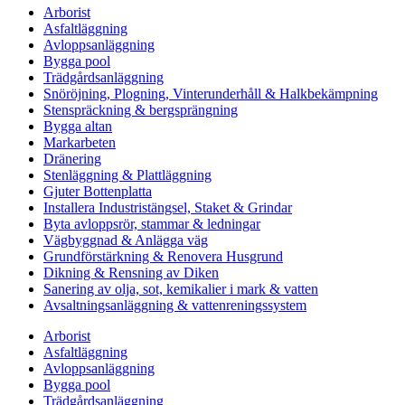
Arborist
Asfaltläggning
Avloppsanläggning
Bygga pool
Trädgårdsanläggning
Snöröjning, Plogning, Vinterunderhåll & Halkbekämpning
Stenspräckning & bergsprängning
Bygga altan
Markarbeten
Dränering
Stenläggning & Plattläggning
Gjuter Bottenplatta
Installera Industristängsel, Staket & Grindar
Byta avloppsrör, stammar & ledningar
Vägbyggnad & Anlägga väg
Grundförstärkning & Renovera Husgrund
Dikning & Rensning av Diken
Sanering av olja, sot, kemikalier i mark & vatten
Avsaltningsanläggning & vattenreningssystem
Arborist
Asfaltläggning
Avloppsanläggning
Bygga pool
Trädgårdsanläggning