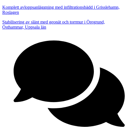
Komplett avloppsanläggning med infiltrationsbädd i Grisslehamn,
Roslagen
Stabilisering av slänt med geonät och torrmur i Öregrund,
Östhammar, Uppsala län