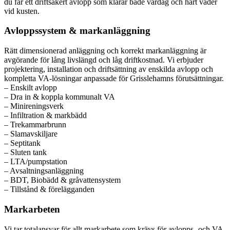
du får ett driftsäkert avlopp som klarar både vardag och hårt väder
vid kusten.
Avloppssystem & markanläggning
Rätt dimensionerad anläggning och korrekt markanläggning är
avgörande för lång livslängd och låg driftkostnad. Vi erbjuder
projektering, installation och driftsättning av enskilda avlopp och
kompletta VA-lösningar anpassade för Grisslehamns förutsättningar.
– Enskilt avlopp
– Dra in & koppla kommunalt VA
– Minireningsverk
– Infiltration & markbädd
– Trekammarbrunn
– Slamavskiljare
– Septitank
– Sluten tank
– LTA/pumpstation
– Avsaltningsanläggning
– BDT, Biobädd & gråvattensystem
– Tillstånd & förelägganden
Markarbeten
Vi tar totalansvar för allt markarbete som krävs för avlopps- och VA-