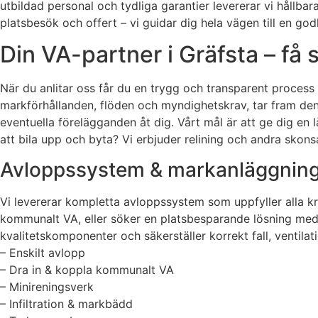
utbildad personal och tydliga garantier levererar vi hållb
platsbesök och offert – vi guidar dig hela vägen till en go
Din VA-partner i Gräfsta – få 
När du anlitar oss får du en trygg och transparent proces
markförhållanden, flöden och myndighetskrav, tar fram den 
eventuella förelägganden åt dig. Vårt mål är att ge dig en 
att bila upp och byta? Vi erbjuder relining och andra sko
Avloppssystem & markanläggning – 
Vi levererar kompletta avloppssystem som uppfyller alla kr
kommunalt VA, eller söker en platsbesparande lösning med mi
kvalitetskomponenter och säkerställer korrekt fall, ventilati
– Enskilt avlopp
– Dra in & koppla kommunalt VA
– Minireningsverk
– Infiltration & markbädd