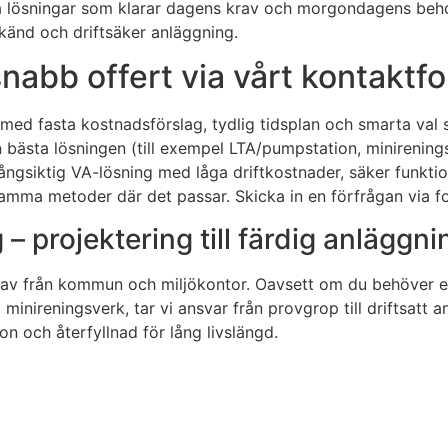
ara lösningar som klarar dagens krav och morgondagens behov
dkänd och driftsäker anläggning.
snabb offert via vårt kontaktf
s med fasta kostnadsförslag, tydlig tidsplan och smarta va
bästa lösningen (till exempel LTA/pumpstation, minireningsv
långsiktig VA-lösning med låga driftkostnader, säker funktio
nsamma metoder där det passar. Skicka in en förfrågan via 
projektering till färdig anläggni
av från kommun och miljökontor. Oavsett om du behöver ett n
nireningsverk, tar vi ansvar från provgrop till driftsatt an
on och återfyllnad för lång livslängd.