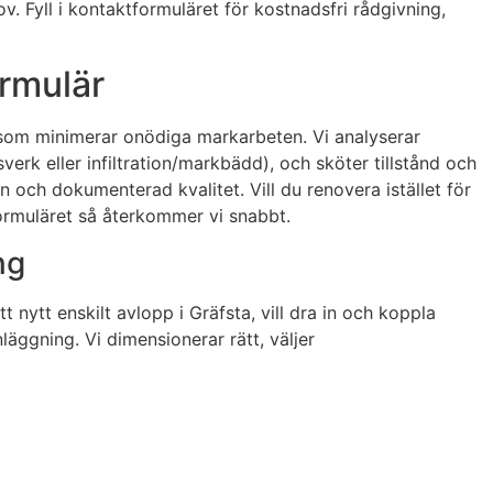
. Fyll i kontaktformuläret för kostnadsfri rådgivning,
ormulär
l som minimerar onödiga markarbeten. Vi analyserar
erk eller infiltration/markbädd), och sköter tillstånd och
n och dokumenterad kvalitet. Vill du renovera istället för
formuläret så återkommer vi snabbt.
ng
ytt enskilt avlopp i Gräfsta, vill dra in och koppla
läggning. Vi dimensionerar rätt, väljer