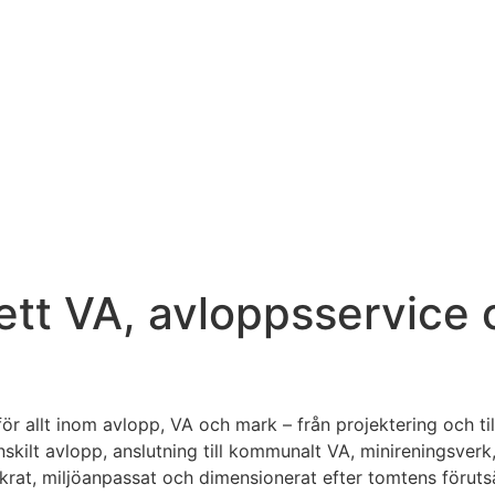
lett VA, avloppsservic
r allt inom avlopp, VA och mark – från projektering och tills
 enskilt avlopp, anslutning till kommunalt VA, minireningsve
äkrat, miljöanpassat och dimensionerat efter tomtens föru