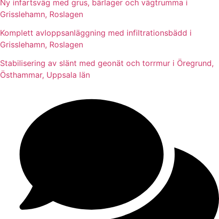
Ny infartsväg med grus, bärlager och vägtrumma i
Grisslehamn, Roslagen
Komplett avloppsanläggning med infiltrationsbädd i
Grisslehamn, Roslagen
Stabilisering av slänt med geonät och torrmur i Öregrund,
Östhammar, Uppsala län