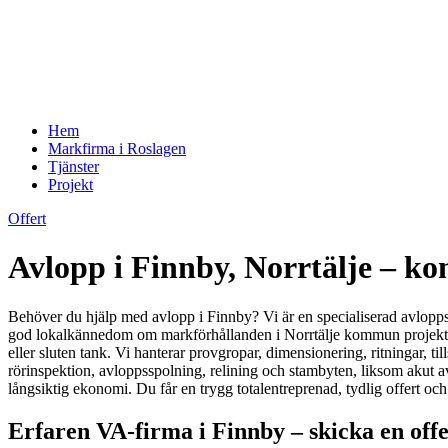
Hem
Markfirma i Roslagen
Tjänster
Projekt
Offert
Avlopp i Finnby, Norrtälje – k
Behöver du hjälp med avlopp i Finnby? Vi är en specialiserad avlopps-
god lokalkännedom om markförhållanden i Norrtälje kommun projekterar
eller sluten tank. Vi hanterar provgropar, dimensionering, ritningar, 
rörinspektion, avloppsspolning, relining och stambyten, liksom akut av
långsiktig ekonomi. Du får en trygg totalentreprenad, tydlig offert oc
Erfaren VA-firma i Finnby – skicka en off