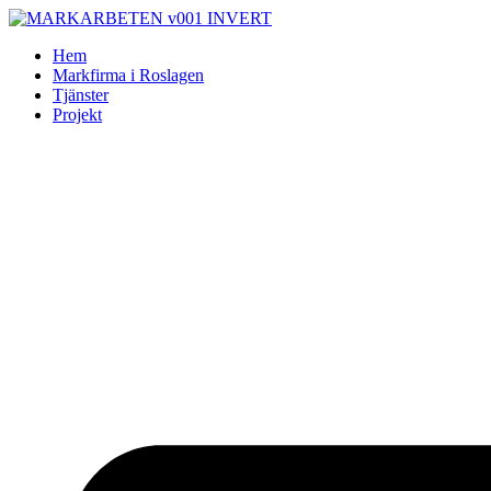
Skip
to
Hem
content
Markfirma i Roslagen
Tjänster
Projekt