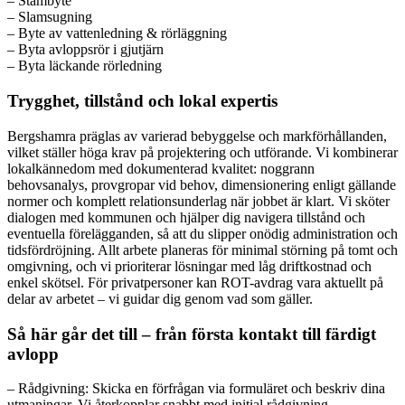
– Stambyte
– Slamsugning
– Byte av vattenledning & rörläggning
– Byta avloppsrör i gjutjärn
– Byta läckande rörledning
Trygghet, tillstånd och lokal expertis
Bergshamra präglas av varierad bebyggelse och markförhållanden,
vilket ställer höga krav på projektering och utförande. Vi kombinerar
lokalkännedom med dokumenterad kvalitet: noggrann
behovsanalys, provgropar vid behov, dimensionering enligt gällande
normer och komplett relationsunderlag när jobbet är klart. Vi sköter
dialogen med kommunen och hjälper dig navigera tillstånd och
eventuella förelägganden, så att du slipper onödig administration och
tidsfördröjning. Allt arbete planeras för minimal störning på tomt och
omgivning, och vi prioriterar lösningar med låg driftkostnad och
enkel skötsel. För privatpersoner kan ROT-avdrag vara aktuellt på
delar av arbetet – vi guidar dig genom vad som gäller.
Så här går det till – från första kontakt till färdigt
avlopp
– Rådgivning: Skicka en förfrågan via formuläret och beskriv dina
utmaningar. Vi återkopplar snabbt med initial rådgivning.