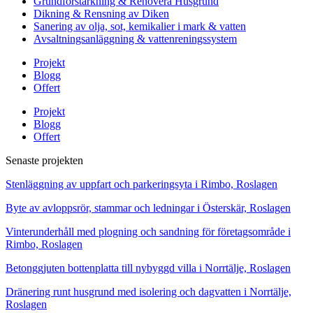
Grundförstärkning & Renovera Husgrund
Dikning & Rensning av Diken
Sanering av olja, sot, kemikalier i mark & vatten
Avsaltningsanläggning & vattenreningssystem
Projekt
Blogg
Offert
Projekt
Blogg
Offert
Senaste projekten
Stenläggning av uppfart och parkeringsyta i Rimbo, Roslagen
Byte av avloppsrör, stammar och ledningar i Österskär, Roslagen
Vinterunderhåll med plogning och sandning för företagsområde i
Rimbo, Roslagen
Betonggjuten bottenplatta till nybyggd villa i Norrtälje, Roslagen
Dränering runt husgrund med isolering och dagvatten i Norrtälje,
Roslagen