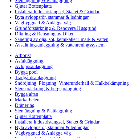
Stenläggning & Plattläggning
Gjuter Bottenplatta
Installera Industristängsel, Staket & Grindar
Byta avloppsrör, stammar & ledningar
Vägbyggnad & Anlägga väg
Grundförstärkning & Renovera Husgrund
Dikning & Rensning av Diken
Sanering av olja, sot, kemikalier i mark & vatten
Avsaltningsanläggning & vattenreningssystem
Arborist
Asfaltläggning
Avloppsanläggning
Bygga pool
Trädgårdsanläggning
Snöröjning, Plogning, Vinterunderhåll & Halkbekämpning
Stenspräckning & bergsprängning
Bygga altan
Markarbeten
Dränering
Stenläggning & Plattläggning
Gjuter Bottenplatta
Installera Industristängsel, Staket & Grindar
Byta avloppsrör, stammar & ledningar
Vägbyggnad & Anlägga väg