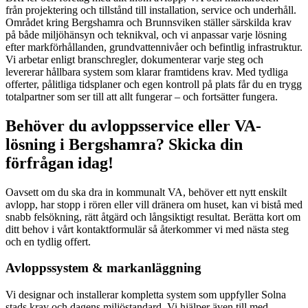
från projektering och tillstånd till installation, service och underhåll.
Området kring Bergshamra och Brunnsviken ställer särskilda krav
på både miljöhänsyn och teknikval, och vi anpassar varje lösning
efter markförhållanden, grundvattennivåer och befintlig infrastruktur.
Vi arbetar enligt branschregler, dokumenterar varje steg och
levererar hållbara system som klarar framtidens krav. Med tydliga
offerter, pålitliga tidsplaner och egen kontroll på plats får du en trygg
totalpartner som ser till att allt fungerar – och fortsätter fungera.
Behöver du avloppsservice eller VA-
lösning i Bergshamra? Skicka din
förfrågan idag!
Oavsett om du ska dra in kommunalt VA, behöver ett nytt enskilt
avlopp, har stopp i rören eller vill dränera om huset, kan vi bistå med
snabb felsökning, rätt åtgärd och långsiktigt resultat. Berätta kort om
ditt behov i vårt kontaktformulär så återkommer vi med nästa steg
och en tydlig offert.
Avloppssystem & markanläggning
Vi designar och installerar kompletta system som uppfyller Solna
stads krav och dagens miljöstandard. Vi hjälper även till med