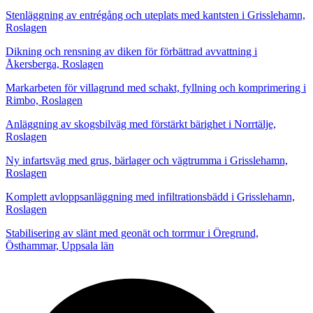
Stenläggning av entrégång och uteplats med kantsten i Grisslehamn,
Roslagen
Dikning och rensning av diken för förbättrad avvattning i
Åkersberga, Roslagen
Markarbeten för villagrund med schakt, fyllning och komprimering i
Rimbo, Roslagen
Anläggning av skogsbilväg med förstärkt bärighet i Norrtälje,
Roslagen
Ny infartsväg med grus, bärlager och vägtrumma i Grisslehamn,
Roslagen
Komplett avloppsanläggning med infiltrationsbädd i Grisslehamn,
Roslagen
Stabilisering av slänt med geonät och torrmur i Öregrund,
Östhammar, Uppsala län