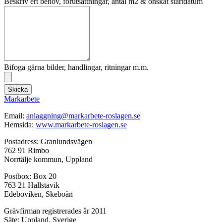
Beskriv ert behov, förutsättningar, antal m2 & önskat startdatum
Bifoga gärna bilder, handlingar, ritningar m.m.
Skicka
Markarbete
Email:
anlaggning@markarbete-roslagen.se
Hemsida:
www.markarbete-roslagen.se
Postadress: Granlundsvägen
762 91 Rimbo
Norrtälje kommun, Uppland
Postbox: Box 20
763 21 Hallstavik
Edeboviken, Skeboån
Grävfirman registrerades år 2011
Säte: Uppland, Sverige