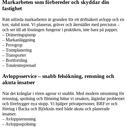
Markarbeten som förbereder och skyddar din
fastighet
Rätt utförda markarbeten är grunden för ett driftsäkert avlopp och en
torr, stabil tomt. Vi planerar, gräver och återställer med precision –
och ser till att lösningen fungerar i praktiken, inte bara på papper.
– Dräneringspump
– Markanläggning
– Provgrop
– Tomtplanering
– Transporter
– Bortforsling
– Totalentreprenad
Avloppsservice – snabb felsökning, rensning och
akuta insatser
När det krånglar i rören agerar vi snabbt. Med modern utrustning för
rensning, spolning och filmning hittar vi orsaken, åtgärdar problemet
och förebygger nya stopp. Vi hjälper privatpersoner, BRF:er och
företag i Backa och Björknäs med både akuta och planerade
insatser.
– Avloppsrensning
– Avloppsspolning