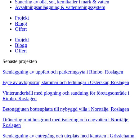
Sanering av olja, sot, kemikalier i mark & vatten
Avsaltningsanläggning & vattenreningssystem
Projekt
Blogg
Offert
Projekt
Blogg
Offert
Senaste projekten
Stenläggning av uppfart och parkeringsyta i Rimbo, Roslagen
Byte av avloppsrör, stammar och ledningar i Österskär, Roslagen
Vinterunderhåll med plogning och sandning för företagsområde i
Rimbo, Roslagen
Betonggjuten bottenplatta till nybyggd villa i Norrtälje, Roslagen
Dränering runt husgrund med isolering och dagvatten i Norrtälje,
Roslagen
Stenläggning av entrégång och uteplats med kantsten i Grisslehamn,