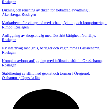
Roslagen
Dikning och rensning av diken för förbättrad avvattning i
Åkersberga, Roslagen
Markarbeten för villagrund med schakt, fyllning och komprimering i
Rimbo, Roslagen
Anläggning av skogsbilväg med förstärkt bärighet i Norrtälje,
Roslagen
Ny infartsväg med grus, bärlager och vägtrumma i Grisslehamn,
Roslagen
Komplett avloppsanläggning med infiltrationsbädd i Grisslehamn,
Roslagen
Stabilisering av slänt med geonät och torrmur i Öregrund,
Östhammar, Uppsala län