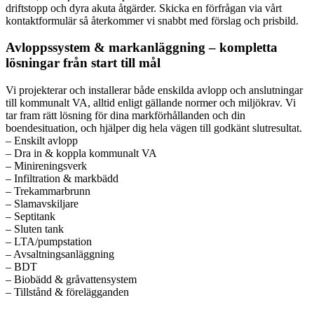
driftstopp och dyra akuta åtgärder. Skicka en förfrågan via vårt
kontaktformulär så återkommer vi snabbt med förslag och prisbild.
Avloppssystem & markanläggning – kompletta
lösningar från start till mål
Vi projekterar och installerar både enskilda avlopp och anslutningar
till kommunalt VA, alltid enligt gällande normer och miljökrav. Vi
tar fram rätt lösning för dina markförhållanden och din
boendesituation, och hjälper dig hela vägen till godkänt slutresultat.
– Enskilt avlopp
– Dra in & koppla kommunalt VA
– Minireningsverk
– Infiltration & markbädd
– Trekammarbrunn
– Slamavskiljare
– Septitank
– Sluten tank
– LTA/pumpstation
– Avsaltningsanläggning
– BDT
– Biobädd & gråvattensystem
– Tillstånd & förelägganden