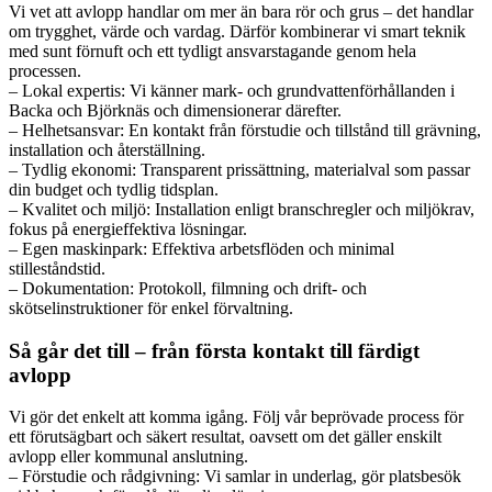
Vi vet att avlopp handlar om mer än bara rör och grus – det handlar
om trygghet, värde och vardag. Därför kombinerar vi smart teknik
med sunt förnuft och ett tydligt ansvarstagande genom hela
processen.
– Lokal expertis: Vi känner mark- och grundvattenförhållanden i
Backa och Björknäs och dimensionerar därefter.
– Helhetsansvar: En kontakt från förstudie och tillstånd till grävning,
installation och återställning.
– Tydlig ekonomi: Transparent prissättning, materialval som passar
din budget och tydlig tidsplan.
– Kvalitet och miljö: Installation enligt branschregler och miljökrav,
fokus på energieffektiva lösningar.
– Egen maskinpark: Effektiva arbetsflöden och minimal
stilleståndstid.
– Dokumentation: Protokoll, filmning och drift- och
skötselinstruktioner för enkel förvaltning.
Så går det till – från första kontakt till färdigt
avlopp
Vi gör det enkelt att komma igång. Följ vår beprövade process för
ett förutsägbart och säkert resultat, oavsett om det gäller enskilt
avlopp eller kommunal anslutning.
– Förstudie och rådgivning: Vi samlar in underlag, gör platsbesök