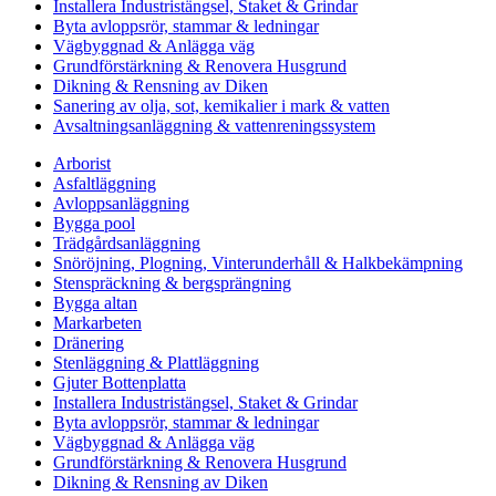
Installera Industristängsel, Staket & Grindar
Byta avloppsrör, stammar & ledningar
Vägbyggnad & Anlägga väg
Grundförstärkning & Renovera Husgrund
Dikning & Rensning av Diken
Sanering av olja, sot, kemikalier i mark & vatten
Avsaltningsanläggning & vattenreningssystem
Arborist
Asfaltläggning
Avloppsanläggning
Bygga pool
Trädgårdsanläggning
Snöröjning, Plogning, Vinterunderhåll & Halkbekämpning
Stenspräckning & bergsprängning
Bygga altan
Markarbeten
Dränering
Stenläggning & Plattläggning
Gjuter Bottenplatta
Installera Industristängsel, Staket & Grindar
Byta avloppsrör, stammar & ledningar
Vägbyggnad & Anlägga väg
Grundförstärkning & Renovera Husgrund
Dikning & Rensning av Diken