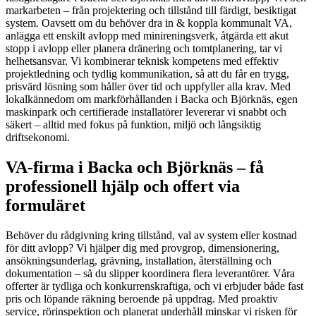
markarbeten – från projektering och tillstånd till färdigt, besiktigat
system. Oavsett om du behöver dra in & koppla kommunalt VA,
anlägga ett enskilt avlopp med minireningsverk, åtgärda ett akut
stopp i avlopp eller planera dränering och tomtplanering, tar vi
helhetsansvar. Vi kombinerar teknisk kompetens med effektiv
projektledning och tydlig kommunikation, så att du får en trygg,
prisvärd lösning som håller över tid och uppfyller alla krav. Med
lokalkännedom om markförhållanden i Backa och Björknäs, egen
maskinpark och certifierade installatörer levererar vi snabbt och
säkert – alltid med fokus på funktion, miljö och långsiktig
driftsekonomi.
VA-firma i Backa och Björknäs – få
professionell hjälp och offert via
formuläret
Behöver du rådgivning kring tillstånd, val av system eller kostnad
för ditt avlopp? Vi hjälper dig med provgrop, dimensionering,
ansökningsunderlag, grävning, installation, återställning och
dokumentation – så du slipper koordinera flera leverantörer. Våra
offerter är tydliga och konkurrenskraftiga, och vi erbjuder både fast
pris och löpande räkning beroende på uppdrag. Med proaktiv
service, rörinspektion och planerat underhåll minskar vi risken för