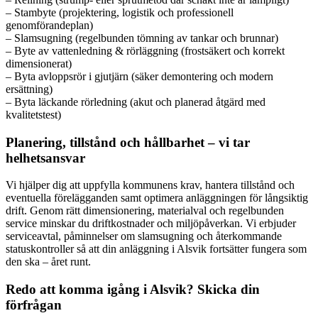
– Stambyte (projektering, logistik och professionell
genomförandeplan)
– Slamsugning (regelbunden tömning av tankar och brunnar)
– Byte av vattenledning & rörläggning (frostsäkert och korrekt
dimensionerat)
– Byta avloppsrör i gjutjärn (säker demontering och modern
ersättning)
– Byta läckande rörledning (akut och planerad åtgärd med
kvalitetstest)
Planering, tillstånd och hållbarhet – vi tar
helhetsansvar
Vi hjälper dig att uppfylla kommunens krav, hantera tillstånd och
eventuella förelägganden samt optimera anläggningen för långsiktig
drift. Genom rätt dimensionering, materialval och regelbunden
service minskar du driftkostnader och miljöpåverkan. Vi erbjuder
serviceavtal, påminnelser om slamsugning och återkommande
statuskontroller så att din anläggning i Alsvik fortsätter fungera som
den ska – året runt.
Redo att komma igång i Alsvik? Skicka din
förfrågan