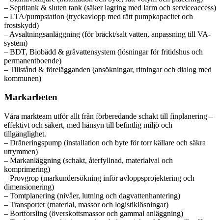
– Septitank & sluten tank (säker lagring med larm och serviceaccess)
– LTA/pumpstation (tryckavlopp med rätt pumpkapacitet och
frostskydd)
– Avsaltningsanläggning (för bräckt/salt vatten, anpassning till VA-
system)
– BDT, Biobädd & gråvattensystem (lösningar för fritidshus och
permanentboende)
– Tillstånd & förelägganden (ansökningar, ritningar och dialog med
kommunen)
Markarbeten
Våra markteam utför allt från förberedande schakt till finplanering –
effektivt och säkert, med hänsyn till befintlig miljö och
tillgänglighet.
– Dräneringspump (installation och byte för torr källare och säkra
utrymmen)
– Markanläggning (schakt, återfyllnad, materialval och
komprimering)
– Provgrop (markundersökning inför avloppsprojektering och
dimensionering)
– Tomtplanering (nivåer, lutning och dagvattenhantering)
– Transporter (material, massor och logistiklösningar)
– Bortforsling (överskottsmassor och gammal anläggning)