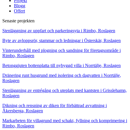
Projekt
Blogg
Offert
Senaste projekten
Stenläggning av uppfart och parkeringsyta i Rimbo, Roslagen
Byte av avloppsrör, stammar och ledningar i Österskär, Roslagen
Vinterunderhåll med plogning och sandning för företagsområde i
Rimbo, Roslagen
Betonggjuten bottenplatta till nybyggd villa i Norrtälje, Roslagen
Dränering runt husgrund med isolering och dagvatten i Norrtälje,
Roslagen
Stenläggning av entrégång och uteplats med kantsten i Grisslehamn,
Roslagen
Dikning och rensning av diken för förbättrad avvattning i
Åkersberga, Roslagen
Markarbeten för villagrund med schakt, fyllning och komprimering i
Rimbo, Roslagen