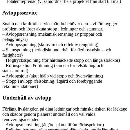
– Totalentreprenad (vi samordnar hela projektet från start till mål)
Avloppsservice
Snabb och kraftfull service när du behöver den – vi förebygger
problem och löser akuta stopp i ledningar och stammar.
– Avloppsrensning (mekanisk rensning av proppar och
beläggningar)
– Avloppsspolning (skonsam och effektiv rengöring)
– Stamspolning (periodiskt underhåll för flerbostadshus och
fastigheter)
– Högtrycksspolning (för hårdnackade stopp och långa sträckor)
– Rörinspektion & filmning (kamera för felsökning och
statuskontroll)
– Avloppsjour (akut hjälp vid stopp och översvämning)
– Stopp i avlopp (felsökning, åtgärd och förebyggande
rekommendationer)
Underhåll av avlopp
Förläng livslängden på dina ledningar och minska risken för läckage
och skador genom planerat underhåll och väl valda
renoveringsmetoder.
– Avloppsrenovering (åtgärdsplan utifrån rörinspektion)
– Relining (strump- eller sprutmetod där schakt inte är lämpligt)