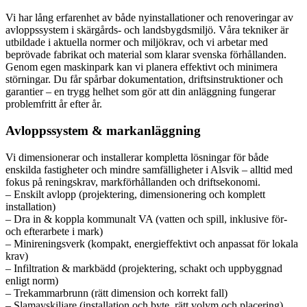
Vi har lång erfarenhet av både nyinstallationer och renoveringar av
avloppssystem i skärgårds- och landsbygdsmiljö. Våra tekniker är
utbildade i aktuella normer och miljökrav, och vi arbetar med
beprövade fabrikat och material som klarar svenska förhållanden.
Genom egen maskinpark kan vi planera effektivt och minimera
störningar. Du får spårbar dokumentation, driftsinstruktioner och
garantier – en trygg helhet som gör att din anläggning fungerar
problemfritt år efter år.
Avloppssystem & markanläggning
Vi dimensionerar och installerar kompletta lösningar för både
enskilda fastigheter och mindre samfälligheter i Alsvik – alltid med
fokus på reningskrav, markförhållanden och driftsekonomi.
– Enskilt avlopp (projektering, dimensionering och komplett
installation)
– Dra in & koppla kommunalt VA (vatten och spill, inklusive för-
och efterarbete i mark)
– Minireningsverk (kompakt, energieffektivt och anpassat för lokala
krav)
– Infiltration & markbädd (projektering, schakt och uppbyggnad
enligt norm)
– Trekammarbrunn (rätt dimension och korrekt fall)
– Slamavskiljare (installation och byte, rätt volym och placering)