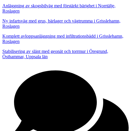
Anläggning av skogsbilväg med förstärkt bärighet i Norrtälje,
Roslagen
Ny infartsväg med grus, bärlager och vägtrumma i Grisslehamn,
Roslagen
Komplett avloppsanläggning med infiltrationsbädd i Grisslehamn,
Roslagen
Stabilisering av slänt med geonät och torrmur i Öregrund,
Östhammar, Uppsala län