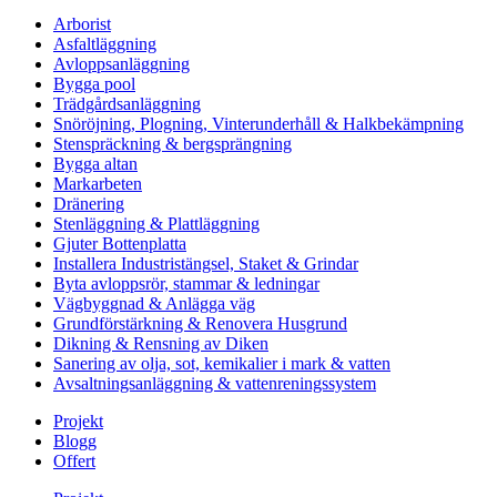
Arborist
Asfaltläggning
Avloppsanläggning
Bygga pool
Trädgårdsanläggning
Snöröjning, Plogning, Vinterunderhåll & Halkbekämpning
Stenspräckning & bergsprängning
Bygga altan
Markarbeten
Dränering
Stenläggning & Plattläggning
Gjuter Bottenplatta
Installera Industristängsel, Staket & Grindar
Byta avloppsrör, stammar & ledningar
Vägbyggnad & Anlägga väg
Grundförstärkning & Renovera Husgrund
Dikning & Rensning av Diken
Sanering av olja, sot, kemikalier i mark & vatten
Avsaltningsanläggning & vattenreningssystem
Projekt
Blogg
Offert