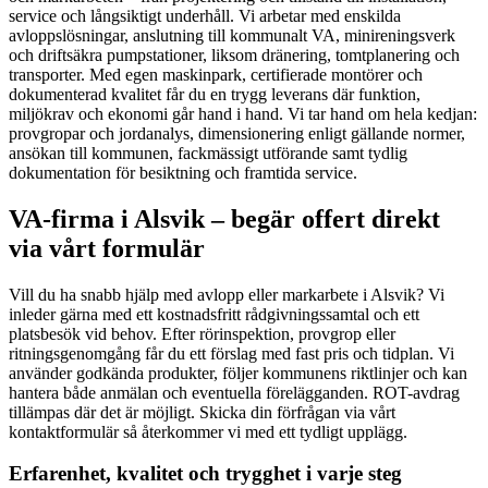
service och långsiktigt underhåll. Vi arbetar med enskilda
avloppslösningar, anslutning till kommunalt VA, minireningsverk
och driftsäkra pumpstationer, liksom dränering, tomtplanering och
transporter. Med egen maskinpark, certifierade montörer och
dokumenterad kvalitet får du en trygg leverans där funktion,
miljökrav och ekonomi går hand i hand. Vi tar hand om hela kedjan:
provgropar och jordanalys, dimensionering enligt gällande normer,
ansökan till kommunen, fackmässigt utförande samt tydlig
dokumentation för besiktning och framtida service.
VA-firma i Alsvik – begär offert direkt
via vårt formulär
Vill du ha snabb hjälp med avlopp eller markarbete i Alsvik? Vi
inleder gärna med ett kostnadsfritt rådgivningssamtal och ett
platsbesök vid behov. Efter rörinspektion, provgrop eller
ritningsgenomgång får du ett förslag med fast pris och tidplan. Vi
använder godkända produkter, följer kommunens riktlinjer och kan
hantera både anmälan och eventuella förelägganden. ROT-avdrag
tillämpas där det är möjligt. Skicka din förfrågan via vårt
kontaktformulär så återkommer vi med ett tydligt upplägg.
Erfarenhet, kvalitet och trygghet i varje steg