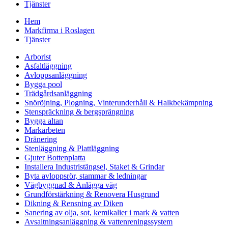
Tjänster
Hem
Markfirma i Roslagen
Tjänster
Arborist
Asfaltläggning
Avloppsanläggning
Bygga pool
Trädgårdsanläggning
Snöröjning, Plogning, Vinterunderhåll & Halkbekämpning
Stenspräckning & bergsprängning
Bygga altan
Markarbeten
Dränering
Stenläggning & Plattläggning
Gjuter Bottenplatta
Installera Industristängsel, Staket & Grindar
Byta avloppsrör, stammar & ledningar
Vägbyggnad & Anlägga väg
Grundförstärkning & Renovera Husgrund
Dikning & Rensning av Diken
Sanering av olja, sot, kemikalier i mark & vatten
Avsaltningsanläggning & vattenreningssystem