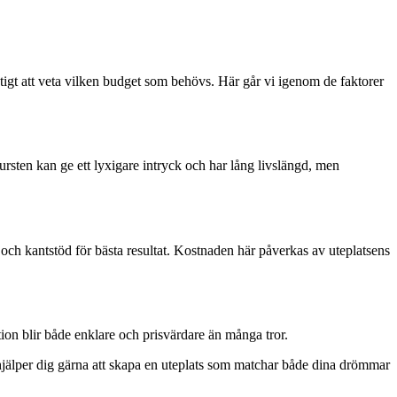
igt att veta vilken budget som behövs. Här går vi igenom de faktorer
tursten kan ge ett lyxigare intryck och har lång livslängd, men
r och kantstöd för bästa resultat. Kostnaden här påverkas av uteplatsens
tion blir både enklare och prisvärdare än många tror.
i hjälper dig gärna att skapa en uteplats som matchar både dina drömmar