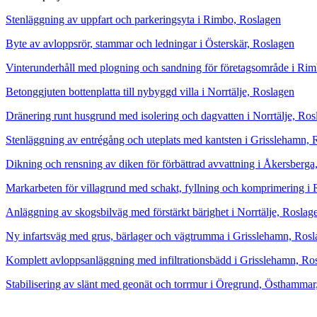
Stenläggning av uppfart och parkeringsyta i Rimbo, Roslagen
Byte av avloppsrör, stammar och ledningar i Österskär, Roslagen
Vinterunderhåll med plogning och sandning för företagsområde i Ri
Betonggjuten bottenplatta till nybyggd villa i Norrtälje, Roslagen
Dränering runt husgrund med isolering och dagvatten i Norrtälje, Ros
Stenläggning av entrégång och uteplats med kantsten i Grisslehamn, 
Dikning och rensning av diken för förbättrad avvattning i Åkersberga
Markarbeten för villagrund med schakt, fyllning och komprimering i
Anläggning av skogsbilväg med förstärkt bärighet i Norrtälje, Roslag
Ny infartsväg med grus, bärlager och vägtrumma i Grisslehamn, Ros
Komplett avloppsanläggning med infiltrationsbädd i Grisslehamn, Ro
Stabilisering av slänt med geonät och torrmur i Öregrund, Östhammar