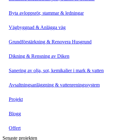
Byta avloppsrör, stammar & ledningar
Vägbyggnad & Anlägga väg
Grundförstärkning & Renovera Husgrund
Dikning & Rensning av Diken
Sanering av olja, sot, kemikalier i mark & vatten
Avsaltningsanläggning & vattenreningssystem
Projekt
Blogg
Offert
Senaste projekten