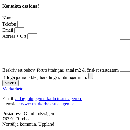
Kontakta oss idag!
Namn
Telefon
Email
Adress + Ort
Beskriv ert behov, förutsättningar, antal m2 & önskat startdatum
Bifoga gärna bilder, handlingar, ritningar m.m.
Skicka
Markarbete
Email:
anlaggning@markarbete-roslagen.se
Hemsida:
www.markarbete-roslagen.se
Postadress: Granlundsvägen
762 91 Rimbo
Norrtälje kommun, Uppland