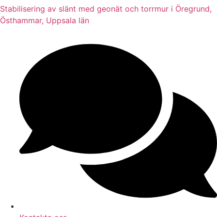
Stabilisering av slänt med geonät och torrmur i Öregrund,
Östhammar, Uppsala län