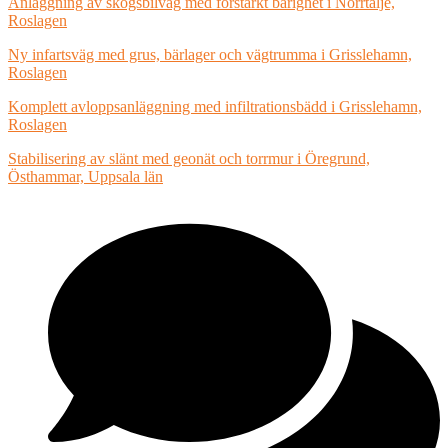
Anläggning av skogsbilväg med förstärkt bärighet i Norrtälje,
Roslagen
Ny infartsväg med grus, bärlager och vägtrumma i Grisslehamn,
Roslagen
Komplett avloppsanläggning med infiltrationsbädd i Grisslehamn,
Roslagen
Stabilisering av slänt med geonät och torrmur i Öregrund,
Östhammar, Uppsala län