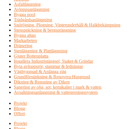
Asfaltläggning
Avloppsanläggning
Bygga pool
Trädgårdsanläggning
Snöröjning, Plogning, Vinterunderhåll & Halkbekämpning
Stenspräckning & bergsprängning
Bygga altan
Markarbeten
Dränering
Stenläggning & Plattläggning
Gjuter Bottenplatta
Installera Industristängsel, Staket & Grindar
Byta avloppsrör, stammar & ledningar
Vägbyggnad & Anlägga väg
Grundförstärkning & Renovera Husgrund
Dikning & Rensning av Diken
Sanering av olja, sot, kemikalier i mark & vatten
Avsaltningsanläggning & vattenreningssystem
Projekt
Blogg
Offert
Projekt
Blogg