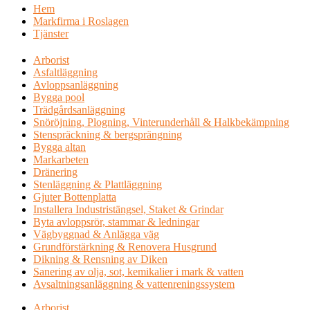
Hem
Markfirma i Roslagen
Tjänster
Arborist
Asfaltläggning
Avloppsanläggning
Bygga pool
Trädgårdsanläggning
Snöröjning, Plogning, Vinterunderhåll & Halkbekämpning
Stenspräckning & bergsprängning
Bygga altan
Markarbeten
Dränering
Stenläggning & Plattläggning
Gjuter Bottenplatta
Installera Industristängsel, Staket & Grindar
Byta avloppsrör, stammar & ledningar
Vägbyggnad & Anlägga väg
Grundförstärkning & Renovera Husgrund
Dikning & Rensning av Diken
Sanering av olja, sot, kemikalier i mark & vatten
Avsaltningsanläggning & vattenreningssystem
Arborist