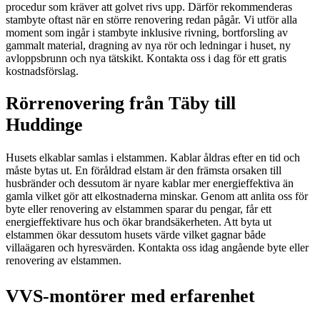
procedur som kräver att golvet rivs upp. Därför rekommenderas
stambyte oftast när en större renovering redan pågår. Vi utför alla
moment som ingår i stambyte inklusive rivning, bortforsling av
gammalt material, dragning av nya rör och ledningar i huset, ny
avloppsbrunn och nya tätskikt. Kontakta oss i dag för ett gratis
kostnadsförslag.
Rörrenovering från Täby till
Huddinge
Husets elkablar samlas i elstammen. Kablar åldras efter en tid och
måste bytas ut. En föråldrad elstam är den främsta orsaken till
husbränder och dessutom är nyare kablar mer energieffektiva än
gamla vilket gör att elkostnaderna minskar. Genom att anlita oss för
byte eller renovering av elstammen sparar du pengar, får ett
energieffektivare hus och ökar brandsäkerheten. Att byta ut
elstammen ökar dessutom husets värde vilket gagnar både
villaägaren och hyresvärden. Kontakta oss idag angående byte eller
renovering av elstammen.
VVS-montörer med erfarenhet