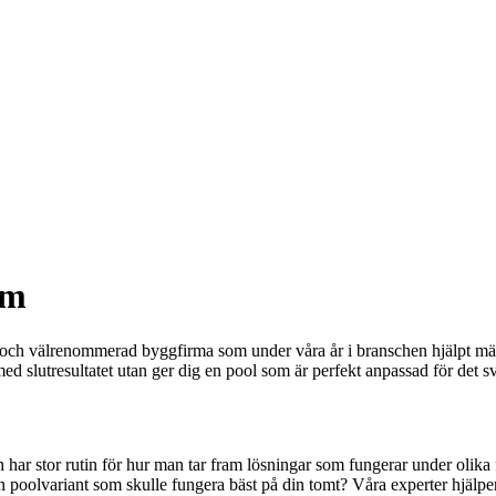
lm
 och välrenommerad byggfirma som under våra år i branschen hjälpt m
slutresultatet utan ger dig en pool som är perfekt anpassad för det sv
r stor rutin för hur man tar fram lösningar som fungerar under olika fö
n poolvariant som skulle fungera bäst på din tomt? Våra experter hjälp