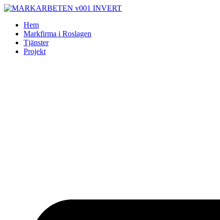
Skip
to
Hem
content
Markfirma i Roslagen
Tjänster
Projekt