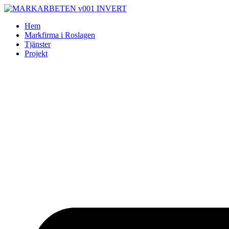
Skip
to
Hem
content
Markfirma i Roslagen
Tjänster
Projekt