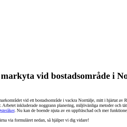
 markyta vid bostadsområde i No
markområdet vid ett bostadsområde i vackra Norrtälje, mitt i hjärtat av
ar. Arbetet inkluderade noggrann planering, miljövänliga metoder och tä
steråker
. Nu kan de boende njuta av en uppfräschad och mer funktione
ärna via formuläret nedan, så hjälper vi dig vidare!