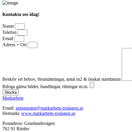
Kontakta oss idag!
Namn
Telefon
Email
Adress + Ort
Beskriv ert behov, förutsättningar, antal m2 & önskat startdatum
Bifoga gärna bilder, handlingar, ritningar m.m.
Skicka
Markarbete
Email:
anlaggning@markarbete-roslagen.se
Hemsida:
www.markarbete-roslagen.se
Postadress: Granlundsvägen
762 91 Rimbo